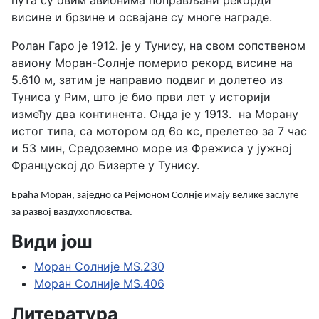
пута су овим авионима поправљани рекорди
висине и брзине и освајане су многе награде.
Ролан Гаро је 1912. је у Тунису, на свом сопственом
авиону Моран-Солнје померио рекорд висине на
5.610 м, затим је направио подвиг и долетео из
Туниса у Рим, што је био први лет у историји
између два континента. Онда је у 1913. на Морану
истог типа, са мотором од 6о кс, прелетео за 7 час
и 53 мин, Средоземно море из Фрежиса у јужној
Француској до Бизерте у Тунису.
Браћа Моран, заједно са Рејмоном Солнје имају велике заслуге
за развој ваздухопловства.
Види још
Моран Солниjе MS.230
Моран Солниjе MS.406
Литература