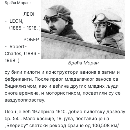
Браћа Моран:
ЛЕОН
-
LEON,
(1885 – 1918. )
РОБЕР
- Robert-
Charles,
(1886
-
1968. )
Браћа Моран
су били пилоти и конструктори авиона а затим и
фабриканти. После првог младалачког заноса са
бициклизмом, као и већина других младих људи
онога времена, и мотористиком, посветили су се
ваздухопловству.
Леон је већ 19.априла 1910. добио пилотску дозволу
бр. 54... Мало касније, 19. јула, поставио је на
„Блериоу“ светски рекорд брзине од 106,508 км/