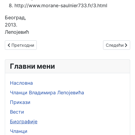
http://www.morane-saulnier733.fr/3.html
Београд,
2013. В
Лепојевић
Претходни чланак: Браћа Кодрон - Caudron (Француска)
Следећи члана
Претходни
Следећи
Главни мени
Насловна
Чланци Владимира Лепојевића
Прикази
Вести
Биографије
Чланци