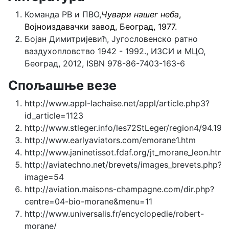
Команда РВ и ПВО,
Чувари нашег неба
,
Војноиздавачки завод, Београд, 1977.
Бојан Димитријевић, Југословенско ратно
ваздухопловство 1942 - 1992., ИЗСИ и МЦО,
Београд, 2012, ISBN 978-86-7403-163-6
Спољашње везе
http://www.appl-lachaise.net/appl/article.php3?
id_article=1123
http://www.stleger.info/les72StLeger/region4/94.191
http://www.earlyaviators.com/emorane1.htm
http://www.janinetissot.fdaf.org/jt_morane_leon.htm
http://aviatechno.net/brevets/images_brevets.php?
image=54
http://aviation.maisons-champagne.com/dir.php?
centre=04-bio-morane&menu=11
http://www.universalis.fr/encyclopedie/robert-
morane/