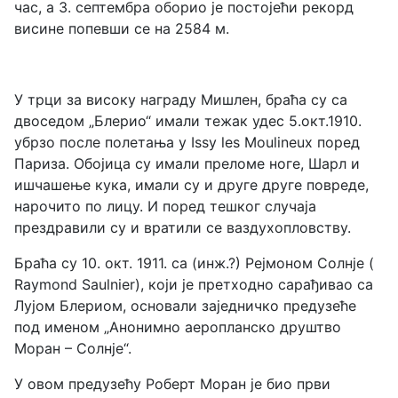
час, а 3. септембра оборио је постојећи рекорд
висине попевши се на 2584 м.
У трци за високу награду Мишлен, браћа су са
двоседом „Блерио“ имали тежак удес 5.окт.1910.
убрзо после полетања у
Issy les Moulineux
поред
Париза. Обојица су имали преломе ноге, Шарл и
ишчашење кука, имали су и друге друге повреде,
нарочито по лицу. И поред тешког случаја
прездравили су и вратили се ваздухопловству.
Браћа су 10. окт. 1911. са (инж.?) Рејмоном Солнје (
Raymond Saulnier),
који је претходно сарађивао са
Лујом Блериом, основали заједничко предузеће
под именом „Анонимно аеропланско друштво
Моран – Солнје“.
У овом предузећу Роберт Моран је био први