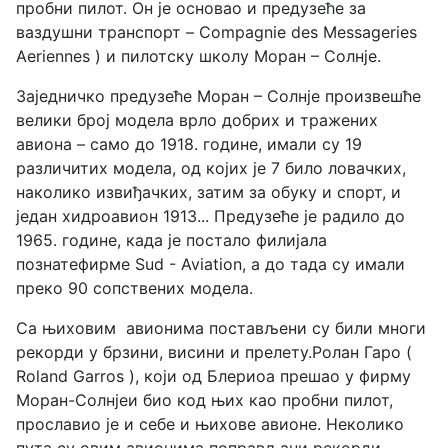
пробни пилот
. Он је основао и предузеће за
ваздушни транспорт –
Compagnie des Messageries
Aeriennes )
и пилотску школу Моран – Солнје.
Заједничко предузеће Моран – Солнје произвешће
велики број модела врло добрих и тражених
авиона – само до 1918. године, имали су 19
различитих модела, од којих је 7 било ловачких,
наколико извиђачких, затим за обуку и спорт, и
један хидроавион 1913... Предузеће је радило до
1965. године, када је постало филијала
познате
фирме
Sud - Aviation
, а до тада су имали
преко 90 сопствених модела.
Са њиховим авионима постављени су били многи
рекорди у брзини, висини и прелету.
Ролан Гаро (
Roland Garros )
, који од Блериоа прешао у фирму
Моран-Солнје
и био код њих као пробни пилот,
прославио је и себе и њихове авионе. Неколико