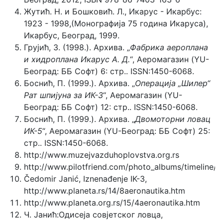
Жутић. Н. и Бошковић. Л., Икарус - Икарбус:
1923 - 1998,(Монографија 75 година Икаруса),
Икарбус, Београд, 1999.
Грујић, З. (1998.). Архива. „
Фабрика аероплана
и хидроплана Икарус А. Д.
“, Аеромагазин (YU-
Београд: ББ Софт) 6: стр.. ISSN:1450-6068.
Боснић, П. (1999.). Архива. „
Операција „Шилер“
Рат шпијуна за ИК-3
“, Аеромагазин (YU-
Београд: ББ Софт) 12: стр.. ISSN:1450-6068.
Боснић, П. (1999.). Архива. „
Двомоторни ловац
ИК-5
“, Аеромагазин (YU-Београд: ББ Софт) 25:
стр.. ISSN:1450-6068.
http://www.muzejvazduhoplovstva.org.rs
http://www.pilotfriend.com/photo_albums/timelin
Čedomir Janić, Iznenađenje IK-3,
http://www.planeta.rs/14/8aeronautika.htm
http://www.planeta.org.rs/15/4aeronautika.htm
Ч. Јанић:Одисеја совјетског ловца,