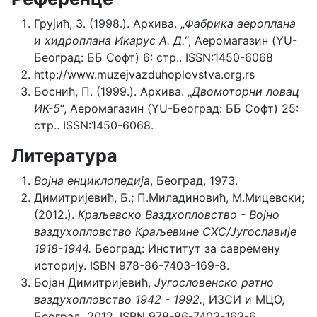
Грујић, З. (1998.). Архива. „
Фабрика аероплана
и хидроплана Икарус А. Д.
“, Аеромагазин (YU-
Београд: ББ Софт) 6: стр.. ISSN:1450-6068
http://www.muzejvazduhoplovstva.org.rs
Боснић, П. (1999.). Архива. „
Двомоторни ловац
ИК-5
“, Аеромагазин (YU-Београд: ББ Софт) 25:
стр.. ISSN:1450-6068.
Литература
Војна енциклопедија
, Београд, 1973.
Димитријевић, Б.; П.Миладиновић, М.Мицевски;
(2012.).
Краљевско Ваздхопловство - Војно
ваздухопловство Краљевине СХС/Југославије
1918-1944.
Београд: Институт за савремену
историју. ISBN 978-86-7403-169-8.
Бојан Димитријевић,
Југословенско ратно
ваздухопловство 1942 - 1992.
, ИЗСИ и МЦО,
Београд, 2012, ISBN 978-86-7403-163-6