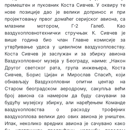
премештен и пуковник Коста Сивчев. У оквиру те
нове позиције дао је велики допринос и при
пројектовању првог домаћег серијског авиона, са
млазним мотором, Г-2 Галеб. Као
ваздухопловнотехнички стручњак К. Сивчев је
више година био члан Главне комисије за
утврђивање удеса у цивилном ваздухопловству.
Коста Сивчев је заслужан и за збирку авиона
Ваздухопловног музеја у Београду, наиме: „Након
Другог светског рата, група инжењера, Коста
Сивчев, Борис Цијан и Мирослав Спасић, који
обнављају Ваздухопловни опитни центар на
Старом београдском аеродрому, сакупља већи
број авиона са намером да буду сачувани за
будућу музејску збирку, али наређењем Команде
ваздухопловства o расходу трофејних
ваздухоплова велики део ових авиона је уништен.
Ипак, неколико вредних авиона је сачувано како