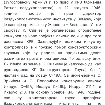
(Југословнску Армију) и то прво у КРВ (Команда
Ратног ваздухопловства), а 12. августа 1946.
године, постао је први директор
Ваздухопловнотехничког института у Земуну, који
је касније премештен у Жарково – Беле воде. У том
својству К. Сивчев је организовао спровођење
конкурса за нове пројекте авиона који је пре тога
расписала КРВ. Захваљујући великом искуству
контролисао је и пружао помоћ конструкторским
групама које су радиле на пројектима девет
различитих прототипова авиона. По одласку инж.
Љ. Илића из земље, К. Сивчеву је наложено да, као
руководилац КГ (Конструкторска Група) бр. 1,
настави рад на ловцу С-49А. Са инжењерима С.
Зрнићем и С. Поповићем конструише авионе
Икарус С-49А, Икарус С-49Ц, Икарус 211[1] и
Икарус 213. На основу уредбе КРВ 1946. године,
све су констукторске групе припојене
Ваздухопловнотехничком институту, па је