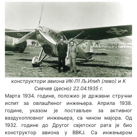
конструктори авиона ИК-Л1 Љ.Илић (лево) и К
Сивчев (десно) 22.04.1935 г.
Марта 1934. године, положио је државни стручни
испит за овлашћеног инжењера. Априла 1938.
године, указом је постављен за активног
ваздухопловног инжењера, са чином мајора. Од
1932. године до Другог свјетског рата је био
конструктор авиона у ВВКЈ. Са инжењером