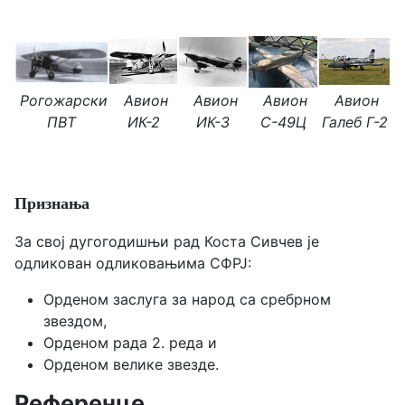
Рогожарски
Авион
Авион
Авион
Авион
ПВТ
ИК-2
ИК-3
С-49Ц
Галеб Г-2
Признања
За свој дугогодишњи рад Коста Сивчев је
oдликован одликовањима СФРЈ:
Орденом заслуга за народ са сребрном
звездом,
Орденом рада 2. реда и
Орденом велике звезде.
Референце