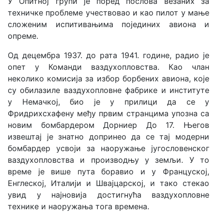
У Опитној групи је поред послова везаних за
техничке проблеме учествовао и као пилот у мање
сложеним испитивањима појединих авиона и
опреме.
Од децембра 1937. до рата 1941. године, радио је
опет у Команди ваздухопловства. Као члан
неколико комисија за избор борбених авиона, које
су обилазиле ваздухопловне фабрике и институте
у Немачкој, био је у прилици да се у
Фридрихсхафену међу првим странцима упозна са
новим бомбардером Дорниер До 17. Његов
извештај је знатно допринео да се тај модерни
бомбардер усвоји за наоружање југословенског
ваздухопловства и производњу у земљи. У то
време је више пута боравио и у Француској,
Енглеској, Италији и Швајцарској, и тако стекао
увид у најновија достигнућа ваздухопловне
технике и наоружања тога времена.