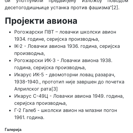
би употпунили предвиђену изложбу поводом
десетогодишњице устанка против фашизма“[2].
Пројекти авиона
Рогожарски ПВТ – ловачки школски авион
1934. године, серијска производња,
IK-2 - Ловачки авиона 1936. година, серијска
производња,
Рогожарски ИК-3 - Ловачки авиона 1938.
година, серијска производња,
Икарус ИК-5 - двомоторни ловац разарач,
1938-1940., прототип није завршен до почетка
Априлског рата[3]
Икарус С-49Ц - Ловачки авиона 1949. година,
серијска производња,
Г-2 Галеб - школски авион на млазни погон
1961. година.
Галерија