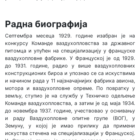
Радна биографија
Септембра месеца 1929. године изабран је на
конкурсу Команде ваздухопловства за државног
питомца и упућен на специјализацију у француске
ваздухопловне фабрике. У Француској је од 1929.
до 1931. године, радио у више ваздухопловних
конструкционих бироа и упознао се са искуствима
и начином рада у 11 најзначајнијих фабрика авиона,
мотора и ваздухопловне опреме. По повратку у
земљу, ступио је на службу у Техничко одељење
Команде ваздухопловства, а затим је од маја 1934.
до новембра 1937. године, учествовао у оснивању
и раду Ваздухопловне опитне групе (ВОГ), у
Земуну, у којој је имао прилику да примени
искуства стечена на специјализацији у Француској.