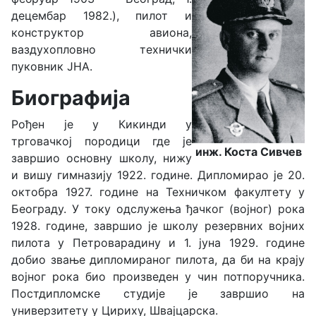
децембар 1982.), пилот и
конструктор авиона,
ваздухопловно технички
пуковник ЈНА.
Биографија
Рођен је у Кикинди у
трговачкој породици где је
инж. Коста Сивчев
завршио основну школу, нижу
и вишу гимназију 1922. године. Дипломирао је 20.
октобра 1927. године на Техничком факултету у
Београду. У току одслужења ђачког (војног) рока
1928. године, завршио је школу резервних војних
пилота у Петроварадину и 1. јуна 1929. године
добио звање дипломираног пилота, да би на крају
војног рока био произведен у чин потпоручника.
Постдипломске студије је завршио на
универзитету у Цириху, Швајцарска.