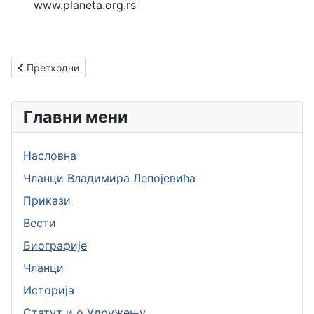
www.planeta.org.rs
Претходни чланак: Сава Микић
Претходни
Главни мени
Насловна
Чланци Владимира Лепојевића
Прикази
Вести
Биографије
Чланци
Историја
Статут и о Удружењу