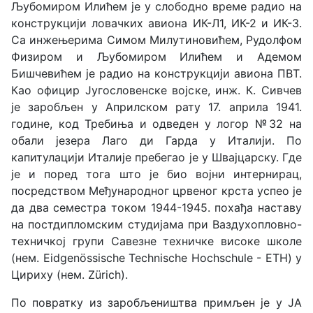
Љубомиром Илићем је у слободно време радио на
конструкцији ловачких авиона ИК-Л1, ИК-2 и ИК-3.
Са инжењерима Симом Милутиновићем, Рудолфом
Физиром и Љубомиром Илићем и Адемом
Бишчевићем је радио на конструкцији авиона ПВТ.
Као официр Југословенске војске, инж. К. Сивчев
је заробљен у Априлском рату 17. априла 1941.
године, код Требиња и одведен у логор №32 на
обали језера Лаго ди Гарда у Италији. По
капитулацији Италије пребегао је у Швајцарску. Где
је и поред тога што је био војни интернирац,
посредством Међународног црвеног крста успео је
да два семестра током 1944-1945. похађа наставу
на постдипломским студијама при Ваздухопловно-
техничкој групи Савезне техничке високе школе
(нем. Eidgenössische Technische Hochschule - ETH) у
Цириху (нем. Zürich).
По повратку из заробљеништва примљен је у ЈА