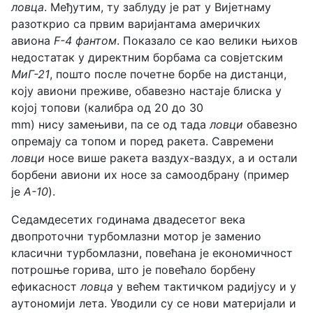
ловца
. Међутим, ту заблуду је рат у Вијетнаму
разоткрио са првим варијантама америчких
авиона
F-4 фантом
. Показало се као велики њихов
недостатак у директним борбама са совјетским
МиГ-21
, пошто после почетне борбе на дистанци,
коју авиони преживе, обавезно настаје блиска у
којој топови (калибра од 20 до 30
mm) нису замењиви, па се од тада
ловци
обавезно
опремају са топом и поред ракета. Савремени
ловци
носе више ракета ваздух-ваздух, а и остали
борбени авиони их носе за самоодбрану (пример
је
A-10
).
Седамдесетих годинама двадесетог века
двопроточни турбомлазни мотор је заменио
класични турбомлазни, повећана је економичност
потрошње горива, што је повећало борбену
ефикасност
ловца
у већем тактичком радијусу и у
аутономији лета. Уводили су се нови материјали и