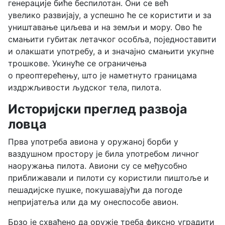
генерације биће беспилотан. Они се већ
увелико развијају, а успешно ће се користити и за
уништавање циљева и на земљи и мору. Ово ће
смањити губитак летачког особља, поједноставити
и олакшати употребу, а и значајно смањити укупне
трошкове. Укинуће се ограничења
о преоптерећењу, што је наметнуто границама
издржљивости људског тела, пилота.
Историјски преглед развоја
ловца
Прва употреба авиона у оружаној борби у
ваздушном простору је била употребом личног
наоружања пилота. Авиони су се међусобно
приближавали и пилоти су користили пиштоље и
пешадијске пушке, покушавајући да погоде
непријатеља или да му онеспособе авион.
Брзо је схваћено да оружје треба фиксно уградити