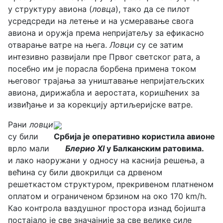
у структуру авиона (
ловца
), тако да се пилот
усредсреди на летење и на усмеравање свога
авиона и оружја према непријатељу за ефикасно
отварање ватре на њега.
Ловци
су се затим
интезивно развијали пре Првог светског рата, а
посебно им је порасла борбена примена током
његовог трајања за уништавање непријатељских
авиона, дирижабла и аеростата, коришћених за
извиђање и за корекцију артиљеријске ватре.
Рани
ловци
су били
Србија је оперативно користила авионе
врло мали
Блерио XI
у Балканским ратовима.
и лако наоружани у односу на каснија решења, а
већина су били двокрилци са дрвеном
решеткастом структуром, прекривеном платненом
оплатом и ограниченом брзином на око 170 km/h.
Као контрола ваздушног простора изнад бојишта
постајало је све значајније за све велике силе