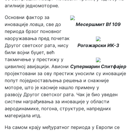
агилније једномоторне.
Основни фактор за
иновације
ловца
, све до
Месершмит Bf 109
периода брзог поновног
наоружавања пред почетак
Другог светског рата, нису
Рогожарски ИК-3
били војни буџет, већ
такмичење у престижу у
цивилној авијацији. Авиони
Супермарин Спитфајер
пројектовани за ову престиж уносили су иновације
попут поједностављења решења и снажније
моторе, што је касније нашло примену у
развоју Другог светског рата. Чак је био уведен
систем награђивања за иновације у области
аеродинамике, погона, структуре, напредних
материјала итд.
На самом крају међуратног периода у Европи се