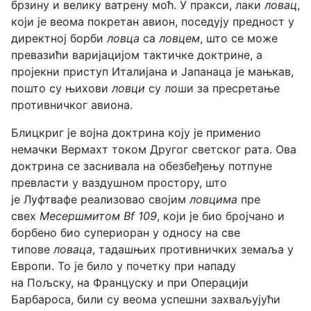
брзину и велику ватрену моћ. У пракси, лаки
ловац
,
који је веома покретан авион, поседују предност у
директној борби
ловца
са
ловцем
, што се може
превазићи варијацијом тактичке доктрине, а
пројекни приступ Италијана и Јапанаца је мањкав,
пошто су њихови
ловци
су лоши за пресретање
противничког авиона.
Блицкриг је војна доктрина коју је применио
немачки Вермахт током Другог светског рата. Ова
доктрина се заснивала на обезбеђењу потпуне
превласти у ваздушном простору, што
је Луфтвафе реализовао својим
ловцима
пре
свех
Месершмитом Bf 109
, који је био бројчано и
борбено био супериоран у односу на све
типове
ловаца
, тадашњих противничких земаља у
Европи. То је било у почетку при нападу
на Пољску, на Француску и при Операцији
Барбароса, били су веома успешни захваљујући