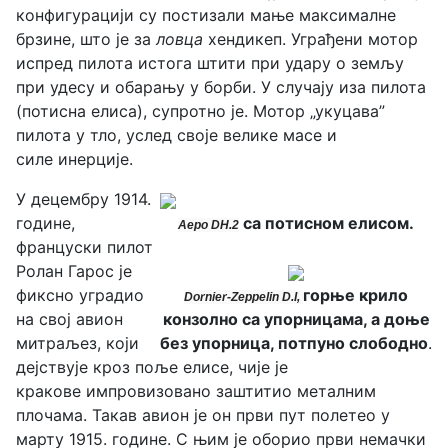
конфигурацији су постизали мање максималне
брзине, што је за
ловца
хендикеп. Уграђени мотор
испред пилота истога штити при удару о земљу
при удесу и обарању у борби. У случају иза пилота
(потисна елиса), супротно је. Мотор „укуцава”
пилота у тло, услед своје велике масе и
силе инерције.
У децембру 1914.
године,
са потисном елисом.
Аеро DH.2
француски пилот
Ролан Гарос је
фиксно уградио
горње крило
Dornier-Zeppelin D.I,
на свој авион
конзолно са упорницама, а доње
митраљез, који
без упорница, потпуно слободно
.
дејствује кроз поље елисе, чије је
кракове импровизовано заштитио металним
плочама. Такав авион је он први пут полетео у
марту 1915. године. С њим је оборио први немачки