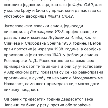
неколико једнокрилаца, као што је
Фијат G.50
, али
у малом броју и били су присиљени да наставе са
употребом двокрилца
Фијата CR.42
.
Југословенски ловачки авион, једноседи
нискокрилац
Рогожарски ИК-3
, пројектовао je и
развио тим инжењера Љубомира Илића, Косте
Сивчева и Слободана Зрнића 1936. године. Његов
први прототип је израђен 1938. године, а серијска
производња је отпочела 1940. у фабрици авиона
Рогожарски А. Д.. Располагало се са само шест
примерака овог типа авиона и они су учествовали
у Априлском рату, показали су се као равноправни
противници, у сукобу са немачким
Месершмитима
.
Нажалост, само шест примерака није могло дати
никакву предност.
Од раних тридесетих година двадесетог века
Јапанци су били у рату, против обе зараћене