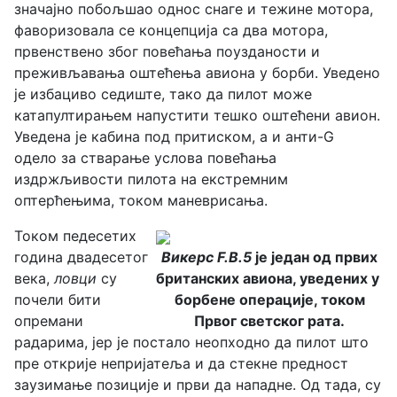
значајно побољшао однос снаге и тежине мотора,
фаворизовала се концепција са два мотора,
првенствено због повећања поузданости и
преживљавања оштећења авиона у борби. Уведено
је избациво седиште, тако да пилот може
катапултирањем напустити тешко оштећени авион.
Уведена је кабина под притиском, а и анти-G
одело за стварање услова повећања
издржљивости пилота на екстремним
оптерћењима, током маневрисања.
Током педесетих
година двадесетог
Викерс F.B.5
је један од првих
века,
ловци
су
британских авиона, уведених у
почели бити
борбене операције, током
опремани
Првог светског рата.
радарима, јер је постало неопходно да пилот што
пре открије непријатеља и да стекне предност
заузимање позиције и први да нападне. Од тада, су