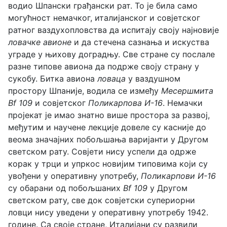
водио Шпански грађански рат. То је била само
могућност немачког, италијанског и совјетског
ратног ваздухопловства да испитају своју најновије
ловачке авионе
и да стечена сазнања и искуства
уграде у њихову доградњу. Све стране су послале
разне типове авиона да подрже своју страну у
сукобу. Битка авиона
ловаца
у ваздушном
простору Шпаније, водила се између
Месершмита
Bf 109
и совјетског
Поликарпова И-16
. Немачки
пројекат је имао знатно више простора за развој,
међутим и научене лекције довеле су касније до
веома значајних побољшања варијанти у Другом
светском рату. Совјети нису успели да одрже
корак у трци и упркос новијим типовима који су
увођени у оперативну употребу,
Поликарпови И-16
су обарани од побољшаних
Bf 109
у Другом
светском рату, све док совјетски супериорни
ловци нису уведени у оперативну употребу 1942.
године. Са своје стране, Италијани су развили