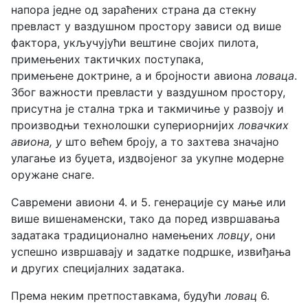
напора једне од зараћених страна да стекну
превласт у ваздушном простору зависи од више
фактора, укључујући вештине својих пилота,
примењених тактичких поступака,
примењене доктрине, а и бројности авиона
ловаца
.
Због важности превласти у ваздушном простору,
присутна је стална трка и такмичиње у развоју и
производњи технолошки супериорнијих
ловачких
авиона, у
што већем броју, а то захтева значајно
улагање из буџета, издвојеног за укупне модерне
оружане снаге.
Савремени авиони 4. и 5. генерације су мање или
више вишенаменски, тако да поред извршавања
задатака традиционално намењених
ловцу
, они
успешно извршавају и задатке подршке, извиђања
и других специјалних задатака.
Према неким претпоставкама, будући
ловац
6.