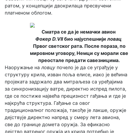
ратом, у концепцији двокрилаца пресвучени
платненом облогом.
Сматра се
да је
немачки авион
Фокер D.VII
био најуспешнији
ловац
Првог
светског рата. После пораза, по
мировном уговору, Немци
су
морали све
преостале предати савезницима.
Наоружање на
ловцу
почело је да се уграђује у
структуру крила, изван поља елисе, иако је већина
пројеката задржало два митраљеза са уређајима
за синхронизацију ватре, директно испред пилота,
где се постиже највећа прецизност гађања и где је
најкрућа структура. Гађање са овог
традиционалног положаја, такође је лакше, оружје
дејствује директно напред у смеру лета авиона,
све до границе домета оружја. За ефикасно
дејство ватреног оружја из крила потребно је