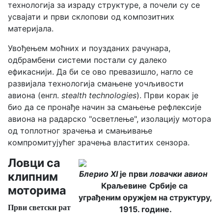
технологија за израду структуре, а почели су се
усвајати и први склопови од композитних
материјала.
Увођењем моћних и поузданих рачунара,
одбрамбени системи постали су далеко
ефикаснији. Да би се ово превазишло, нагло се
развијала технологија смањене уочљивости
авиона (енгл.
stealth technologies
). Први корак је
био да се пронађе начин за смањење рефлексије
авиона на радарско "осветлење", изолацију мотора
од топлотног зрачења и смањивање
компромитујућег зрачења властитих сензора.
Ловци са
Блерио XI
је први
ловачки авион
клипним
Краљевине
Србије са
моторима
уграђеним оружјем на структуру,
Први светски рат
1915. године.