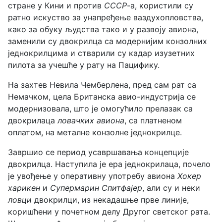
стране у Кини и против
СССР
-а, користили су
ратно искуство за унапређење ваздухопловства,
како за обуку људства тако и у развоју авиона,
заменили су двокрилца са модернијим конзолних
једнокрилцима и стварили су кадар изузетних
пилота за учешће у рату на Пацифику.
На захтев Невила Чемберлена, пред сам рат са
Немачком, цела Британска авио-индустрија се
модернизовала, што је омогућило прелазак са
двокрилаца
ловачких авиона
, са платненом
оплатом, на металне конзолне једнокрилце.
Завршио се период усавршавања концепције
двокрилца. Наступила је ера једнокрилаца, почело
је увођење у оперативну употребу авиона
Хокер
харикен
и
Супермарин Спитфајер
, али су и неки
ловци
двокрилци, из некадашње прве линије,
коришћени у почетном делу Другог светског рата.