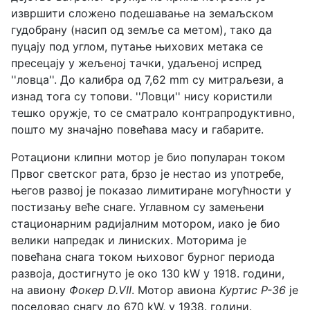
извршити сложено подешавање на земаљском
гудобрану (насип од земље са метом), тако да
пуцају под углом, путање њихових метака се
пресецају у жељеној тачки, удаљеној испред
''ловца''. До калибра од 7,62 mm су митраљези, а
изнад тога су топови. ''Ловци'' нису користили
тешко оружје, то се сматрало контрапродуктивно,
пошто му значајно повећава масу и габарите.
Ротациони клипни мотор је био популаран током
Првог светског рата, брзо је нестао из употребе,
његов развој је показао лимитиране могућности у
постизању веће снаге. Углавном су замењени
стационарним радијалним мотором, иако је био
велики напредак и линиских. Моторима је
повећана снага током њиховог бурног периода
развоја, достигнуто је око 130 kW у 1918. години,
на авиону
Фокер D.VII
. Мотор авиона
Куртис P-36
је
поседовао снагу до 670 kW, у 1938. години.