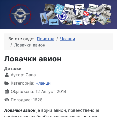
Ви сте овде:
Почетна
Чланци
Ловачки авион
Ловачки авион
Детаљи
Аутор:
Сава
Категорија:
Чланци
Објављено: 12 Август 2014
Погодака: 1628
Ловачки авион
је војни авион, првенствено је
пројектован за борбу ваздух-ваздух, против