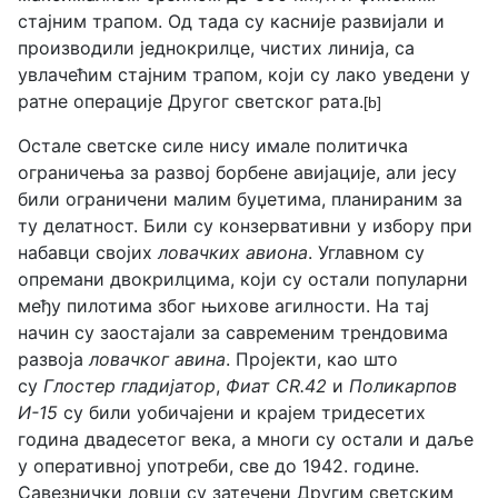
стајним трапом. Од тада су касније развијали и
производили једнокрилце, чистих линија, са
увлачећим стајним трапом, који су лако уведени у
ратне операције Другог светског рата.
[b]
Остале светске силе нису имале политичка
ограничења за развој борбене авијације, али јесу
били ограничени малим буџетима, планираним за
ту делатност. Били су конзервативни у избору при
набавци својих
ловачких авиона
. Углавном су
опремани двокрилцима, који су остали популарни
међу пилотима због њихове агилности. На тај
начин су заостајали за савременим трендовима
развоја
ловачког авина
. Пројекти, као што
су
Глостер гладијатор
,
Фиат CR.42
и
Поликарпов
И-15
су били уобичајени и крајем тридесетих
година двадесетог века, а многи су остали и даље
у оперативној употреби, све до 1942. године.
Савезнички ловци су затечени Другим светским