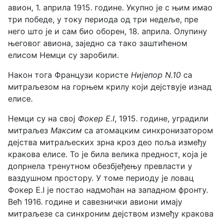
авион, 1. априла 1915. године. Укупно је с њим имао
три победе, у току периода од три недеље, пре
него што је и сам био оборен, 18. априла. Олупину
његовог авиона, заједно са тако заштићеном
елисом Немци су заробили.
Након тога Французи користе
Нијепор N.10
са
митраљезом на горњем крилу који дејствује изнад
елисе.
Немци су на свој
Фокер E.I
, 1915. године, уградили
митраљез
Максим
са атомацким синхронизатором
дејства митраљеских зрна кроз део поља између
кракова елисе. То је била велика предност, која је
допрнела тренутном обезбјеђењу превласти у
ваздушном простору. У томе периоду је ловац
Фокер E.I је постао надмоћан на западном фронту.
Већ 1916. године и савезнички авиони имају
митраљезе са синхроним дејством између кракова