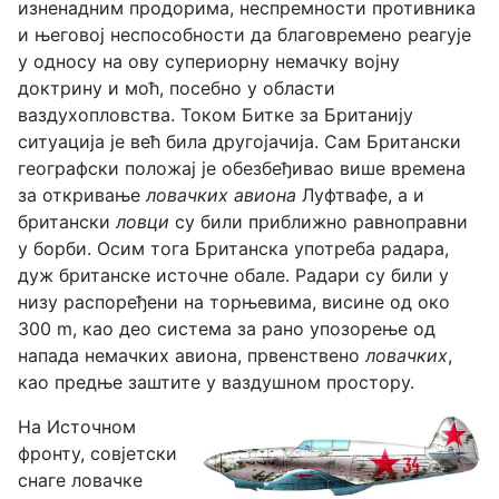
изненадним продорима, неспремности противника
и његовој неспособности да благовремено реагује
у односу на ову супериорну немачку војну
доктрину и моћ, посебно у области
ваздухопловства. Током Битке за Британију
ситуација је већ била другојачија. Сам Британски
географски положај је обезбеђивао више времена
за откривање
ловачких авиона
Луфтвафе, а и
британски
ловци
су били приближно равноправни
у борби. Осим тога Британска употреба радара,
дуж британске источне обале. Радари су били у
низу распоређени на торњевима, висине од око
300 m, као део система за рано упозорење од
напада немачких авиона, првенствено
ловачких
,
као предње заштите у ваздушном простору.
На Источном
фронту, совјетски
снаге ловачке