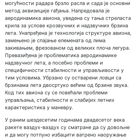
могућности радара брзло расла и сада је основни
метод аквизиције гађања. Напредовала је
аеродинамика авиона, уведена су тања стреласта
крила за услове крозвучних и надзвучних брзина
лета. Унапређена је технологија структуре авиона,
замењено је спајање елемената од лима
закивањем, фрезованом од великих плоча легура.
Превазиђена је проблематика аеродинамике
надзвучног лета, а посебно проблеми и
специфичности стабилности и управљивости у
тим условима. Убрзано су остварени
ловци
са
брзинама лета двосртуко већим од брзине звука.
Код тих авиона су се повећали проблеми
управљања, стабилности и слабијих летних
карактеристика у маневру.
У раним шездесетим годинама двадесетог века
ракете ваздух-ваздух су сматране да су довољне
и да могу потпуно избацити ватрено наоружање