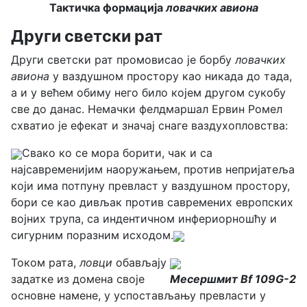
Тактичка формација
ловачких авиона
Други светски рат
Други светски рат промовисао је борбу
ловачких
авиона
у ваздушном простору као никада до тада,
а и у већем обиму него било којем другом сукобу
све до данас. Немачки фелдмаршал Ервин Ромел
схватио је ефекат и значај снаге ваздухопловства:
Свако ко се мора борити, чак и са
најсавременијим наоружањем, против непријатеља
који има потпуну превласт у ваздушном простору,
бори се као дивљак против савремених европских
војних трупа, са индентичном инфериорношћу и
сигурним поразним исходом.
Током рата,
ловци
обављају
задатке из домена своје
Месершмит Bf 109G-2
основне намене, у успостављању превласти у