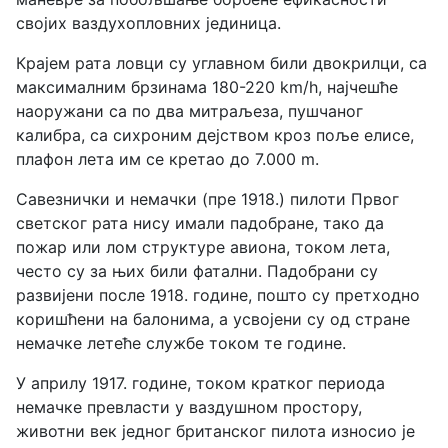
својих ваздухопловних јединица.
Крајем рата ловци су углавном били двокрилци, са
максималним брзинама 180-220 km/h, најчешће
наоружани са по два митраљеза, пушчаног
калибра, са сихроним дејством кроз поље елисе,
плафон лета им се кретао до 7.000 m.
Савезнички и немачки (пре 1918.) пилоти Првог
светског рата нису имали падобране, тако да
пожар или лом структуре авиона, током лета,
често су за њих били фатални. Падобрани су
развијени после 1918. године, пошто су претходно
коришћени на балонима, а усвојени су од стране
немачке летеће службе током те године.
У априлу 1917. године, током кратког периода
немачке превласти у ваздушном простору,
животни век једног британског пилота износио је