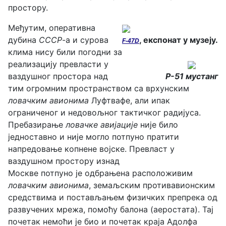
простору.
Међутим, оперативна
дубина
СССР
-а и сурова
, експонат у музеју.
F-47D
клима нису били погодни за
реализацију превласти у
ваздушног простора над
P-51 мустанг
тим огромним пространством са врхунским
ловачким авионима
Луфтвафе, али ипак
ограниченог и недовољног тактичког радијуса.
Пребазирање
ловачке авијације
није било
једноставно и није могло потпуно пратити
напредовање копнене војске. Превласт у
ваздушном простору изнад
Москве потпуно је одбрањена расположивим
ловачким авионима
, земаљским противавионским
средствима и постављањем физичких препрека од
развучених мрежа, помоћу балона (аеростата). Тај
почетак немоћи је био и почетак краја Адолфа