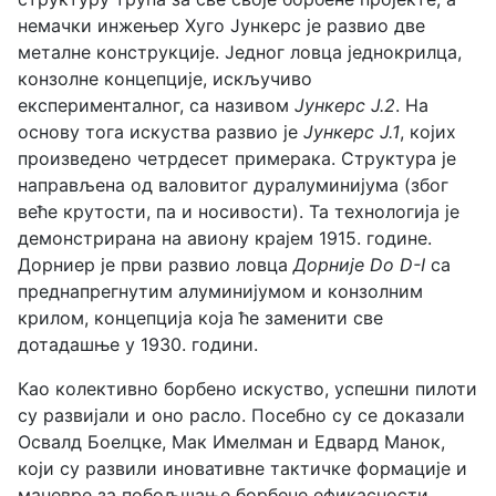
немачки инжењер Хуго Јункерс је развио две
металне конструкције. Једног ловца једнокрилца,
конзолне концепције, искључиво
експерименталног, са називом
Јункерс J.2
. На
основу тога искуства развио је
Јункерс J.1
, којих
произведено четрдесет примерака. Структура је
направљена од валовитог дуралуминијума (због
веће крутости, па и носивости). Та технологија је
демонстрирана на авиону крајем 1915. године.
Дорниер је први развио ловца
Дорније Do D-I
са
преднапрегнутим алуминијумом и конзолним
крилом, концепција која ће заменити све
дотадашње у 1930. години.
Као колективно борбено искуство, успешни пилоти
су развијали и оно расло. Посебно су се доказали
Освалд Боелцке, Мак Имелман и Едвард Манок,
који су развили иновативне тактичке формације и
маневре за побољшање борбене ефикасности