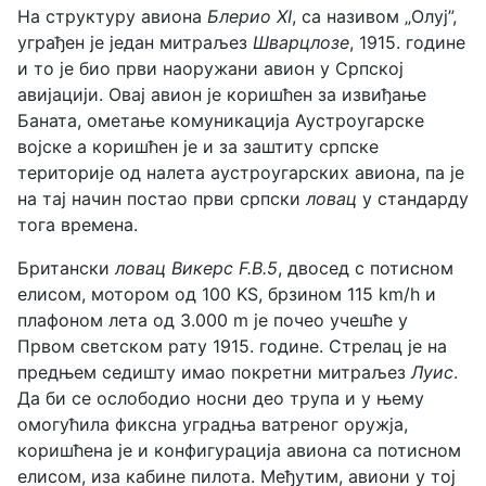
На структуру авиона
Блерио XI
, са називом „Олуј”,
уграђен је један митраљез
Шварцлозе
, 1915. године
и то је био први наоружани авион у Српској
авијацији. Овај авион је коришћен за извиђање
Баната, ометање комуникација Аустроугарске
војске а коришћен је и за заштиту српске
територије од налета аустроугарских авиона, па је
на тај начин постао први српски
ловац
у стандарду
тога времена.
Британски
ловац Викерс F.B.5
, двосед с потисном
елисом, мотором од 100 KS, брзином 115 km/h и
плафоном лета од 3.000 m је почео учешће у
Првом светском рату 1915. године. Стрелац је на
предњем седишту имао покретни митраљез
Луис
.
Да би се ослободио носни део трупа и у њему
омогућила фиксна уградња ватреног оружја,
коришћена је и конфигурација авиона са потисном
елисом, иза кабине пилота. Међутим, авиони у тој