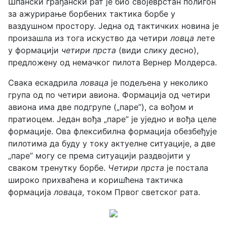
Шпански грађански рат је био својеврстан полигон
за ажурирање борбених тактика борбе у
ваздушном простору. Једна од тактичких новина је
произашла из тога искуство да четири
ловца
лете
у формацији
четири прста
(види слику десно),
предложену од немачког пилота Вернер Молдерса.
Свака ескадрила
ловаца
је подељена у неколико
група од по четири авиона. Формација од четири
авиона има две подгрупе („паре”), са вођом и
пратиоцем. Један вођа „паре” је уједно и вођа целе
формације. Ова флексибилна формација обезбеђује
пилотима да буду у току актуелне ситуације, а две
„паре” могу се према ситуацији раздвојити у
сваком тренутку борбе.
Четири прста
је постала
широко прихваћена и коришћена тактичка
формација
ловаца
, током Првог светског рата.