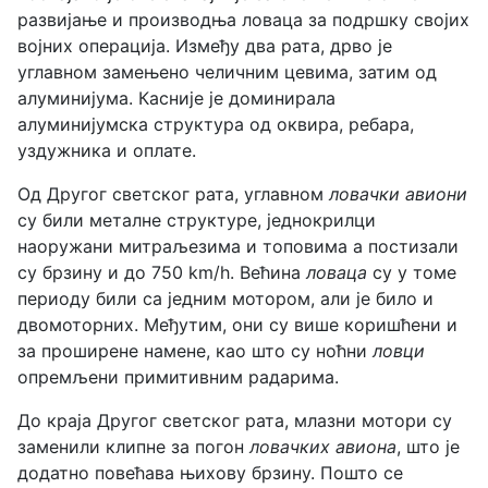
развијање и производња ловаца за подршку својих
војних операција. Између два рата, дрво је
углавном замењено челичним цевима, затим од
алуминијума. Касније је доминирала
алуминијумска структура од оквира, ребара,
уздужника и оплате.
Од Другог светског рата, углавном
ловачки авиони
су били металне структуре, једнокрилци
наоружани митраљезима и топовима а постизали
су брзину и до 750 km/h. Већина
ловаца
су у томе
периоду били са једним мотором, али је било и
двомоторних. Међутим, они су више коришћени и
за проширене намене, као што су ноћни
ловци
опремљени примитивним радарима.
До краја Другог светског рата, млазни мотори су
заменили клипне за погон
ловачких авиона
, што је
додатно повећава њихову брзину. Пошто се