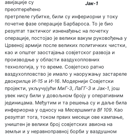
авијације су
Јак-1
преоптерећено
претрпеле губитке, били су инфериорни у току
почетне фазе операције Барбароса. То је био
резултат тактичког изненађењс на почетку
операције, постојао је велики вакум руковођења у
Црвеној армији после великих политичких чистки,
као и општег заостајања совјетског развоја и
производње у области ваздухопловних
технологија, у то време. Совјетско ратно
ваздухопловство је имало у наоружању застареле
двокрилце
И-15
и
И-16
. Модернији Совјетски
пројекти, укључујући
МиГ-3
,
ЛаГГ-3
и
Јак-1
, још
увек нису били у довољном броју у оперативним
јединицама. Међутим и та решења су и даље била
инфериорна у односу на
Месершмита Bf 109
. Као
резултат тога, током првих месеци ове кампање,
уништен је велики број совјетских авиона на
земљи и у неравноправној борби у ваздушном