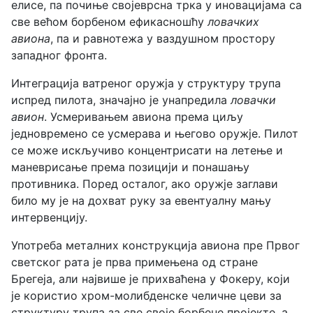
елисе, па почиње својеврсна трка у иновацијама са
све већом борбеном ефикасношћу
ловачких
авиона
, па и равнотежа у ваздушном простору
западног фронта.
Интеграција ватреног оружја у структуру трупа
испред пилота, значајно је унапредила
ловачки
авион
. Усмеривањем авиона према циљу
једновремено се усмерава и његово оружје. Пилот
се може искључиво концентрисати на летење и
маневрисање према позицији и понашању
противника. Поред осталог, ако оружје заглави
било му је на дохват руку за евентуалну мању
интервенцију.
Употреба металних конструкција авиона пре Првог
светског рата је прва примењена од стране
Брегеја, али највише је прихваћена у Фокеру, који
је користио хром-молибденске челичне цеви за
структуру трупа за све своје борбене пројекте, а