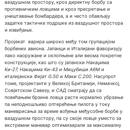
ваздушном простору, кроз директну борбу са
противничким
ловцима
и кроз пресретање и
уништавање бомбардера, а и често обављају
задатке тактичке подршке из ваздушног простора
и извиђање.
Пројекат варира широко међу том групацијом
борбених авиона. Јапанци и Италијани фаворизују
лако наоружане и оклопњене али веома покретне
конструкције, као што су јапански
Накаџима
Ки-27, Накаџима Ки-43 и Мицубиши А6М
и
италијански
Фијат G.50
и
Маки C.200
. Насупрот
томе, пројектанти у Великој Британији, Немачкој,
Совјетском Савезу, и
САД
сматрају да са
повећањем брзине ловца расте нормално убрзање
па неподношљиво оптерећење пилота у току
маневрисања за време вођења међусобне борбе у
ваздушном простору, па су своје ловце уместо за
екстремни маневар оптимизирали за максималну