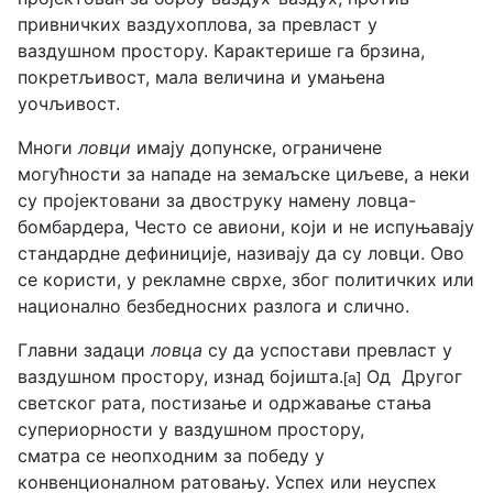
привничких ваздухоплова, за превласт у
ваздушном простору. Карактерише га брзина,
покретљивост, мала величина и умањена
уочљивост.
Многи
ловци
имају допунске, ограничене
могућности за нападе на земаљске циљеве, а неки
су пројектовани за двоструку намену ловца-
бомбардера, Често се авиони, који и не испуњавају
стандардне дефиниције, називају да су ловци. Ово
се користи, у рекламне сврхе, због политичких или
национално безбедносних разлога и слично.
Главни задаци
ловца
су да успостави превласт у
ваздушном простору, изнад бојишта.
Од Другог
[а]
светског рата, постизање и одржавање стања
супериорности у ваздушном простору,
сматра се неопходним за победу у
конвенционалном ратовању. Успех или неуспех