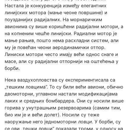
Настала је конкуренција између елегантних
линијских мотора (мање чеоне површине) и
поузданијих радијалних. На морнаричким
авионима су више коришћени радијални мотори, а
на копненим чешће линијски. Радиални мотор је
мање рањив, пошто нема расхладни систем, али
му је повећан чеони аеродинамички отпор.
Линиски мотори често имају већи однос снаге и
масе, али су радијални отпорнији на оштећења у
борби.
Нека ваздухопловства су експериментисала са
„тешким ловцима”. То су били већи авиони, обично
двомоторни, углавном настали модификацијама
лаких и средњих бомбардера. Они су носили више
горива у унутрашњим резервоарима (самим тим,
био им је и већи долет). Носили су теже
наоружање него једномоторни
ловци
. У борби, су
се ови „тешки ловци” показали троми, у односу на