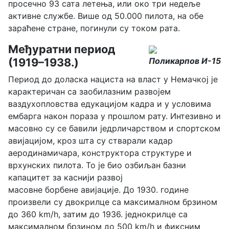
просечно 93 сата летења, или око три недеље
активне службе. Више од 50.000 пилота, на обе
зараћене стране, погинули су током рата.
Међуратни период
(1919–1938.)
Поликарпов И-15
Период до доласка нациста на власт у Немачкој је
карактеричан са заобилазним развојем
ваздухопловства едукацијом кадра и у условима
ембарга након пораза у прошлом рату. Интезивно и
масовно су се бавили једрличарством и спортском
авијацијом, кроз шта су стварали кадар
аеродинамичара, конструктора структуре и
врхунских пилота. То је био озбиљан базни
капацитет за каснији развој
масовне борбене авијације. До 1930. године
произвели су двокрилце са максималном брзином
до 360 km/h, затим до 1936. једнокрилце са
максималном брзином до 500 km/h и фиксним