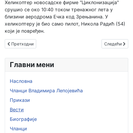
Хеликоптер новосадске фирме "Циклонизација"
срушио се око 10:40 током тренажног лета у
близини аеродрома Ечка код Зрењанина. У
хеликоптеру је био само пилот, Никола Радић (54)
који је повређен.
Претходни чланак: 10. април 2010. Aвионскa несрећa у запад
Следећи члан
Претходни
Следећи
Главни мени
Насловна
Чланци Владимира Лепојевића
Прикази
Вести
Биографије
Чланци