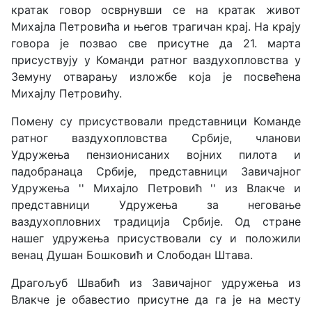
кратак говор осврнувши се на кратак живот
Михајла Петровића и његов трагичан крај. На крају
говора је позвао све присутне да 21. марта
присуствују у Команди ратног ваздухопловства у
Земуну отварању изложбе која је посвећена
Михајлу Петровићу.
Помену су присуствовали представници Команде
ратног ваздухопловства Србије, чланови
Удружења пензионисаних војних пилота и
падобранаца Србије, представници Завичајног
Удружења '' Михајло Петровић '' из Влакче и
представници Удружења за неговање
ваздухопловних традиција Србије. Од стране
нашег удружења присуствовали су и положили
венац Душан Бошковић и Слободан Штава.
Драгољуб Швабић из Завичајног удружења из
Влакче је обавестио присутне да га је на месту