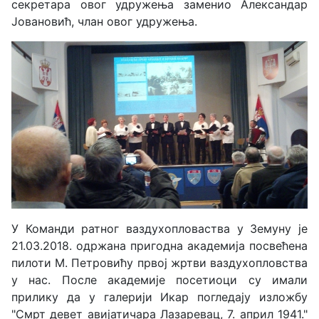
секретара овог удружења заменио Александар
Јовановић, члан овог удружења.
У Команди ратног ваздухопловаства у Земуну је
21.03.2018. одржана пригодна академија посвећена
пилоти М. Петровићу првој жртви ваздухопловства
у нас. После академије посетиоци су имали
прилику да у галерији Икар погледају изложбу
"Смрт девет авијатичара Лазаревац, 7. април 1941."