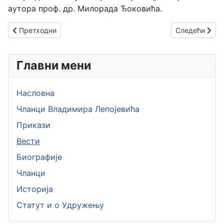
аутора проф. др. Милорада Ђоковића.
Претходни чланак: Шест генерација борбених ловачких авио
Следећи члан
Претходни
Следећи
Главни мени
Насловна
Чланци Владимира Лепојевића
Прикази
Вести
Биографије
Чланци
Историја
Статут и о Удружењу