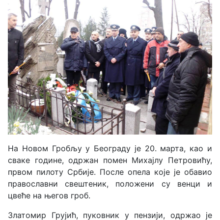
На Новом Гробљу у Београду је 20. марта, као и
сваке године, одржан помен Михајлу Петровићу,
првом пилоту Србије. После опела које је обавио
православни свештеник, положени су венци и
цвеће на његов гроб.
Златомир Грујић, пуковник у пензији, одржао је