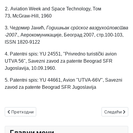
2.
Aviation Week and Space Technology, Том
73,
McGraw-Hill, 1960
3. Чедомир Јанић,
Годишњак српског ваздухопловства
-2007.
, Аерокомуникације, Београд 2007, стр.100-103,
ISSN 1820-9122
4.
Patentni spis: YU 24551, "Privredno turistički avion
UTVA 56", Savezni zavod za patente Beograd SFR
Jugoslavija, 10.09.1960.
5. Patentni spis: YU 44661, Avion "UTVA-66V", Savezni
zavod za patente Beograd SFR Jugoslavija
Претходни чланак: Петар Мариновић
Следећи члан
Претходни
Следећи
Главни мени