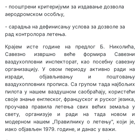
- пооштрени критеријуми за издавање дозвола
аеродромском особљу,
- сарадња на дефинисању услова за дозволе за
рад контролора летења.
Крајем исте године на предлог Б. Николића,
Савезно извршно веће формира Савезни
ваздухопловни инспекторат, као посебну савезну
организацију. У овом периоду активно ради на
изради, објављивању и поштовању
ваздухопловних прописа. Са групом тада најбољих
пилота у нашем ваздушном саобраћају, користећи
своје знање енглеског, француског и руског језика,
проучава правила летења свих већих земаља у
свету, организује и ради на тада новом и
модерном нашем „Правилнику о летењу", који је,
иако објављен 1979. године, и данас у важи.