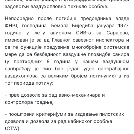
задовољи ваздухопловно технкло особље.
Непосредно после погибије председника владе
ФНРЈ, господина Ђемала Биједића јануара 1977.
године у лету авионом СИВ-а за Сарајево,
именован је за вд Главног савезног инспектора и
са те функције предузима многобројне системске
мере да се безбедност ваздушне пловидбе санира
(у претходних 8 година у нашем ваздушном
саобраћају је био бар један удес саобраћајног
ваздухоплова са великим бројем погинулих) а из
тог периода потичу:
- прве дозволе за рад авио-механичара и
контролора градње,
- пооштрени критеријуми за издавање пилотских
дозвола и дозвола за рад кабинског особља
(СТW),