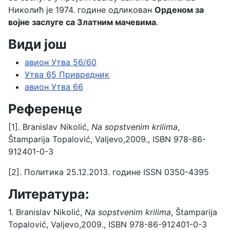
Николић је 1974. године одликован
Орденом за
војне заслуге са Златним мачевима
.
Види још
авион Утва 56/60
Утва 65 Привредник
авион Утва 66
Референце
[1]. Branislav Nikolić,
Na sopstvenim krilima
,
Štamparija Topalović, Valjevo,2009., ISBN 978-86-
912401-0-3
[2]. Политика 25.12.2013. године ISSN 0350-4395
Литература:
1. Branislav Nikolić,
Na sopstvenim krilima
, Štamparija
Topalović, Valjevo,2009., ISBN 978-86-912401-0-3