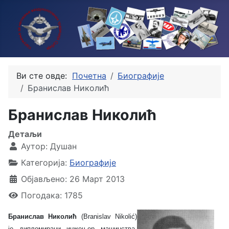
Ви сте овде:
Почетна
Биографије
Бранислав Николић
Бранислав Николић
Детаљи
Аутор:
Душан
Категорија:
Биографије
Објављено: 26 Март 2013
Погодака: 1785
Бранислав Николи
ћ
(Branislav Nikolić)
је дипломирани инжењер машинства,