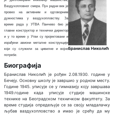
Ваздухопловног смера. Пун радни век је
провео на активним и одговорним
дужностима у ваздухопловству. За
време рада у УТВА Панчево био је
главни конструктор и технички директор
и у то време у Утви су пројектовани и
израђени авиони металне конструкције
Бранислав Николић
који су служили за цивилне и војне
потребе.
Биографија
Бранислав Николић је рођен 2.08.1930. године у
Бечеју. Основну школу је завршио у родном месту.
Године 1945. уписује се у гимназију коју завршава
1949.године када уписује студије машинске
технике на Београдском техничком факултету. За
време студија опредељује се за своју младалачку
љубав ваздухопловство а имао је срећу да му