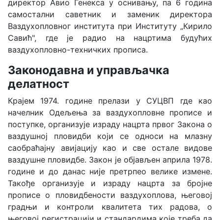
директор Авио Генекса у оснивању, па 6 година
самостални саветник и заменик директора
Ваздухопловног института при Институту „Кирило
Савић", где је радио на нацртима будућих
ваздухопловно-техничких прописа.
Законодавна и управљачка
делатност
Крајем 1974. године прелази у СУЦВП где као
начелник Одељења за ваздухопловне прописе и
поступке, организује израду нацрта првог Закона о
ваздушној пловидби који се односи на млазну
саобраћајну авијацију као и све остале видове
ваздушне пловидбе. Закон је објављен априла 1978.
године и до данас није претрпео велике измене.
Такође организује и израду нацрта за бројне
прописе о пловидбености ваздухоплова, његовој
градњи и контроли квалитета тих радова, о
његовој регистрацији и стандардима које треба да