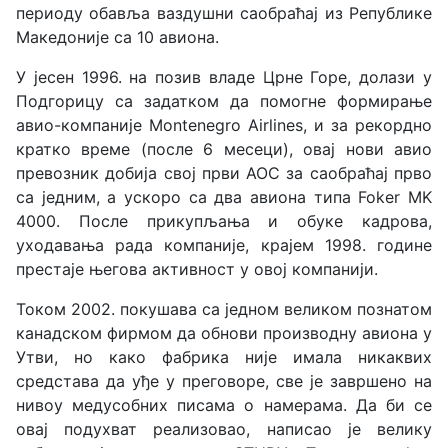
периоду обавља ваздушни саобраћај из Републике
Македоније са 10 авиона.
У јесен 1996. на позив владе Црне Горе, долази у
Подгорицу са задатком да помогне формирање
авио-компаније Montenegro Airlines, и за рекордно
кратко време (после 6 месеци), овај нови авио
превозник добија свој први AOC за саобраћај прво
са једним, а ускоро са два авиона типа Foker MK
4000. После прикупљања и обуке кадрова,
уходавања рада компаније, крајем 1998. године
престаје његова активност у овој компанији.
Током 2002. покушава са једном великом познатом
канадском фирмом да обнови производну авиона у
Утви, но како фабрика није имала никаквих
средстава да уђе у преговоре, све је завршено на
нивоу медусобних писама о намерама. Да би се
овај подухват реализовао, написао је велику