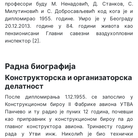
професори буду М. Ненадовић, Д. Станков, С.
Милутиновић и С. Добросављевић код кога је и
дипломирао 1955. године. Умро је у Београду
20.12.2013. године у 84. години живота као
пензионисани Главни савезни ваздухопловни
инспектор
[2].
Радна биографија
Конструкторска и организаторска
делатност
После дипломирања 1.12.1955. се запослио у
Конструкционом бироу II Фабрике авиона УТВА
Панчево и ту радио је пуних 12 година, почевши
као приправник у конструкционом бироу па до
главног конструктора авиона. Тринаесту годину
рада у Утви инж. Николић је био технички