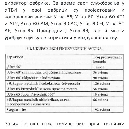
директор фабрике. За време свог службовања у
УТВИ у овој фабрици су пројектовани и
направљени авиони: Утва-56, Утва-60, Утва-60 АТ1
и АТ2, Утва-60 АМ, Утва-60 AG, Утва-60 Н, Утва-60
AF, Утва-65 Привредник, Утва-66, као и многи
уређаји који су се користили у ваздухопловству.
Затим је око пола године био први технички