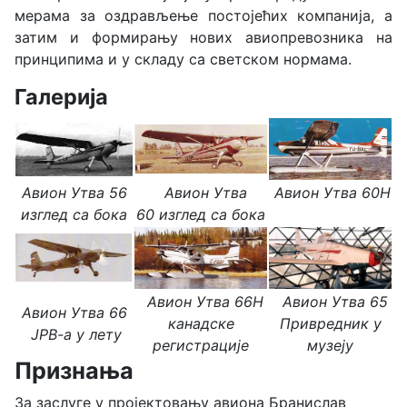
мерама за оздрављење постојећих компанија, а
затим и формирању нових авиопревозника на
принципима и у складу са светском нормама.
Галерија
Авион Утва 56
Авион Утва
Авион Утва 60H
изглед са бока
60
изглед са бока
Авион Утва 66H
Авион Утва 65
Авион Утва 66
канадске
Привредник у
ЈРВ-а у лету
регистрације
музеју
Признања
За заслуге у пројектовању авиона Бранислав