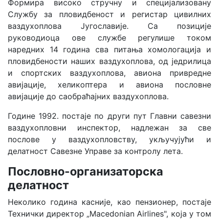
Формира високо стручну и специјализовану
Службу за пловидбеност и регистар цивилних
ваздухоплова Југославије. Са позиције
руководиоца ове службе регулише током
наредних 14 година сва питања хомологација и
пловидбености наших ваздухоплова, од једрилица
и спортских ваздухоплова, авиона привредне
авијације, хеликоптера и авиона пословне
авијације до саобраћајних ваздухоплова.
Године 1992. постаје по други пут Главни савезни
ваздухопловни инспектор, надлежан за све
послове у ваздухопловству, укључујући и
делатност Савезне Управе за контролу лета.
Пословно-организаторска
делатност
Неколико година касније, као пензионер, постаје
Технички директор „Macedonian Airlines", која у том