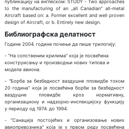
публикацију на енглеском: STUDY - Two approaches
to the manufacturing of an „all Canadian" all-metal
Aircraft based on: a. Former excellent and well proven
design of Aircraft, or b. Entirely new design.
Библиографска делатност
Године 2004. године почиње да пише трилогију:
- "На сопственим крилима" која је посвећена
конструисању и производњи нових типова и
модела авиона.
- "Борба за безбедност ваздушне пловидбе током
20 година" која је посвећена борби за безбедност
ваздушне пловидбе кроз нормативну,
организациону и надзорно-инспекцијску функцију
у периоду од 1974. до 1994.
- "Санација постојећих и организовање нових
авиопревозника" која је у првом реду посвећена