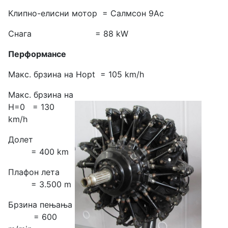
Клипно-елисни мотор = Салмсон 9Ас
Снага = 88 kW
Перформансе
Макс. брзина на Hopt = 105 km/h
Макс. брзина на
H=0 = 130
km/h
Долет
= 400 km
Плафон лета
= 3.500 m
Брзина пењања
= 600