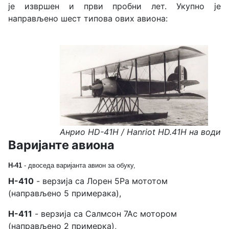
је извршен и први пробни лет. Укупно је
направљено шест типова ових авиона:
Анрио HD-41H / Hanriot HD.41H на води
Варијанте авиона
H-41
- двоседа варијанта авион за обуку,
H-410
- верзија са Лорен 5Ра мототом
(направљено 5 примерака),
H-411
- верзија са Салмсон 7Ас мотором
(направљено 2 примерка),