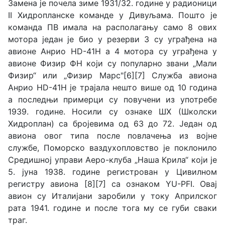
Замена је почела зиме 1931/32. године у радионици
II Хидропланске команде у Дивуљама. Пошто је
команда ПВ имала на располагању само 8 ових
мотора један је био у резерви 3 су уграђена на
авионе Анрио HD-41H а 4 мотора су уграђена у
авионе Физир ФН који су популарно звани „Мали
Физир“ или „Физир Марс"[6][7] Служба авиона
Анрио HD-41H је трајала нешто више од 10 година
а последњи примерци су повучени из употребе
1939. године. Носили су ознаке ШХ (Школски
Хидроплан) са бројевима од 63 до 72. Један од
авиона овог типа после повлачења из војне
службе, Поморско ваздухопловство је поклонило
Средишној управи Аеро-клуба „Наша Крила“ који је
5. јуна 1938. године регистрован у Цивилном
регистру авиона [8][7] са ознаком YU-PFI. Овај
авион су Италијани заробили у току Априлског
рата 1941. године и после тога му се губи сваки
траг.