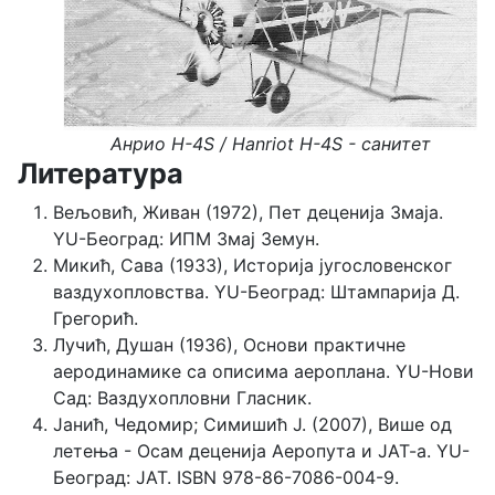
Анрио H-4S / Hanriot
H-4S - санитет
Литература
Вељовић, Живан (1972), Пет деценија Змаја.
YU-Београд: ИПМ Змај Земун.
Микић, Сава (1933), Историја југословенског
ваздухопловства. YU-Београд: Штампарија Д.
Грегорић.
Лучић, Душан (1936), Основи практичне
аеродинамике са описима аероплана. YU-Нови
Сад: Ваздухопловни Гласник.
Јанић, Чедомир; Симишић Ј. (2007), Више од
летења - Осам деценија Аеропута и ЈАТ-а. YU-
Београд: ЈАТ. ISBN 978-86-7086-004-9.