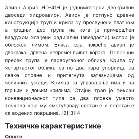
Авион Анрио HD-41H је једномоторни двокрилни
двоседи хидроавион. Авион је потпуно дрвене
конструкције труп и крила су пресвучени платном
а предњи део трупа на кога је причвршћен
ваздухом хлађени радијални (звездасти) мотор је
обложен лимом.
Елиса која покреће авион је
Попречни
двокрака, дрвена непроменљивог корака.
пресек трупа је парвоугаоног облика. Крила су
четвртастог облика са по два пара упорница са
сваке стране и притегнута затезницама од
челичних ужади. Крилца
за управљање има и на
. Стајни трап је фиксан
горњим и доњим крилима
конвенционалног типа са два пловка уместо
точкова која му омогућавају слетање и полетање
са водених површина. [2][3][4]
Техничке карактеристике
Опште