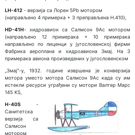
LH-412
- верзија са Лорен 5Pb мотором
(направљено 4 примерка + 3 преправљена H.410),
HD-41H
- хидроавион са Салмсон 9Ас мотором
(направљено 12 примерака + 10 примерака
направљено по лиценци у југословенској фирми
Фабрика аероплана и хидроавиона Змај. На 3
примерака авиона произведених у југословенском
„Змај"-у, 1932. године извршена је конверзија
мотора уместо мотора Салмсон 9Ас када су им
истекли ресурси уграђени су мотори Валтер Марс
145 KS,
H-40S
-
Санитетска
верзија са
Салмсон
мотором