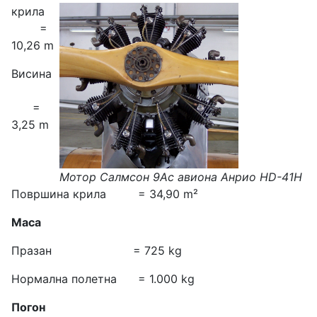
крила
=
10,26 m
Висина
=
3,25 m
Мотор Салмсон 9Ас авиона Анрио HD-41H
Површина крила = 34,90 m²
Маса
Празан = 725 kg
Нормална полетна = 1.000 kg
Погон