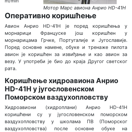
m/min
Мотор Марс авиона Анрио HD-41H
Оперативно коришћење
Авион Анрио HD-41H је поред коришћења у
морнарици Француске још коришћен у
морнарицама Грчке, Португалије и Југославије.
Поред основне намене, обуке и тренаже пилота
авион је коришћен за извиђање и као авион за
везу. У употреби је био до краја Другог светског
рата.
Коришћење хидроавиона Анрио
HD-41H у југословенском
Поморском ваздухопловству
Хидроавиони (хидроплани) Анрио HD-41H
коришћени су у југословенском поморском
ваздухопловству у школама ПВ (Поморског
ваздухопловства) после основне обуке на