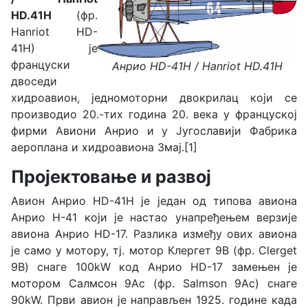
HD.41H
(фр.
Hanriot HD-
41H) је
француски
Анрио HD-41H / Hanriot HD.41H
двоседи
хидроавион, једномоторни двокрилац који се
производио 20.-тих година 20. века у француској
фирми Авиони Анрио и у Југославији Фабрика
аероплана и хидроавиона Змај.[1]
Пројектовање и развој
Авион Анрио HD-41H је један од типова авиона
Анрио H-41 који је настао унапређењем верзије
авиона Анрио HD-17. Разлика између ових авиона
је само у мотору, тј. мотор Клергет 9В (фр. Clerget
9B) снаге 100kW код Анрио HD-17 замењен је
мотором Салмсон 9Ас (фр. Salmson 9Ас) снаге
90kW. Први авион је направљен 1925. године када