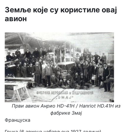
Земље које су користиле овај
авион
Први авион Анрио HD-41H / Hanriot HD.41H из
фабрике Змај
Француска
Грчка (6 авиона набављена 1927. године)