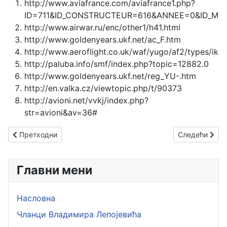
http://www.aviafrance.com/aviafrance1.php?
ID=711&ID_CONSTRUCTEUR=616&ANNEE=0&ID_MI
http://www.airwar.ru/enc/other1/h41.html
http://www.goldenyears.ukf.net/ac_F.htm
http://www.aeroflight.co.uk/waf/yugo/af2/types/ika
http://paluba.info/smf/index.php?topic=12882.0
http://www.goldenyears.ukf.net/reg_YU-.htm
http://en.valka.cz/viewtopic.php/t/90373
http://avioni.net/vvkj/index.php?
str=avioni&av=36#
Претходни чланак: Анрио HD-320
Следећи члан
Претходни
Следећи
Главни мени
Насловна
Чланци Владимира Лепојевића