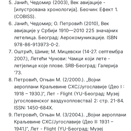
Јанић, Чедомир (2003), Век авијације -
[илустрована хронологија]. Беочин: Ефект 1.
(COBISS).
Јанић, Чедомир; О. Петровић (2010), Век
авијације у Србији 1910—2010 225 значајних
летелица. Београд: Аерокомуникације. ISBN
978-86-913973-0-2.
Оштрић, Шиме; М. Мицевски (14-27. септембра
2007.), Летећи Чунови: Чамци који лете -
летјелице које плове. SRB-Београд: Галерија
'73.
Петровић, Огњан М. (2/2000.). „Војни
аероплани Краљевине СХС/Југославије (Део I :
1918 – 1930.)“, Лет - Flight (YU-Београд: Музеј
југословенског ваздухопловства) 2: стр. 21-84.
ISSN: 1450-684X.
Петровић, Огњан М. (3/2004.). „Војни аероплани
Краљевине СХС/Југославије (Део II: 1931 –
1941.)“, Лет - Flight (YU-Београд: Музеј