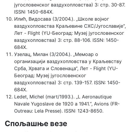
југословенског ваздухопловства) 3: стр. 30-87.
ISSN: 1450-684X.
Илић, Видосава (3/2004.). „Школе војног
ваздухопловства Краљевине СХС/Југославије“,
Лет - Flight (YU-Београд: Музеј југословенског
ваздухопловства) 3: стр. 88-106. ISSN: 1450-
684X.
Узелац, Милан (3/2004.). „Мемоар о
организацији ваздухопловства у Краљевству
Срба, Хрвата и Словенаца“, Лет - Flight (YU-
Београд: Музеј југословенског
ваздухопловства) 3: стр. 139-157. ISSN: 1450-
684X.
Ledet, Michel (mart/1993.). „L Aeronautique
Navale Yugoslave de 1920 a 1941.“, Avions (FR-
Outreau: Lela Presse). ISSN: 1243-8650.
Спољашње везе