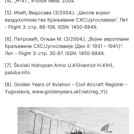
[4]. „H-41“, Уголок неба. 2004
[5]. Илић, Видосава (3/2004.). „Школе војног
ваздухопловства Краљевине СХС/Југославије“. Лет
- Flight 3: стр. 88-106. ISSN: 1450-684X.
[6]. Петровић, Огњан М. (3/2004.). „Војни аероплани
Краљевине СХС/Југославије (Део II: 1931 – 1941.)".
Лет - Flight 3: стр. 30-87. ISSN: 1450-684X.
[7]. Školski hidroplan Anrio U.41(Hanriot H.41H),
paluba.info.
[8]. Golden Years of Aviation - Civil Aircraft Register -
Yugoslavia, www.goldenyears.ukf.net/reg_YU.