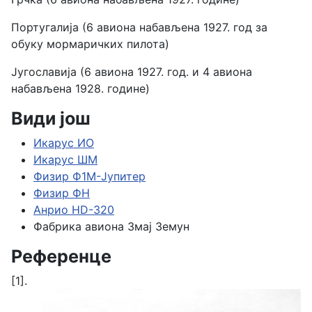
Португалија (6 авиона набављена 1927. год за
обуку мормаричких пилота)
Југославија (6 авиона 1927. год. и 4 авиона
набављена 1928. године)
Види још
Икарус ИО
Икарус ШМ
Физир Ф1М-Јупитер
Физир ФН
Анрио HD-320
Фабрика авиона Змај Земун
Референце
[1].