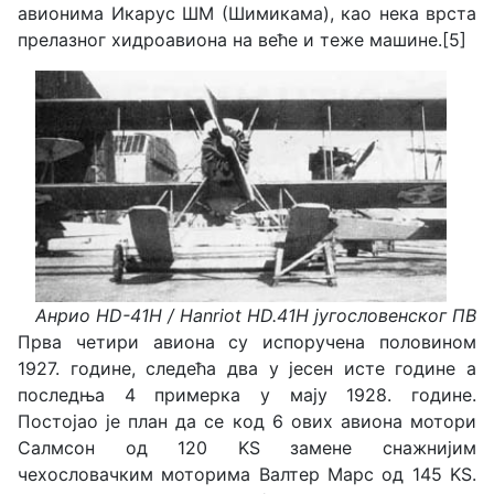
авионима Икарус ШМ (Шимикама), као нека врста
прелазног хидроавиона на веће и теже машине.[5]
Анрио HD-41H / Hanriot HD.41H југословенског ПВ
Прва четири авиона су испоручена половином
1927. године, следећа два у јесен исте године а
последња 4 примерка у мају 1928. године.
Постојао је план да се код 6 ових авиона мотори
Салмсон од 120 KS замене снажнијим
чехословачким моторима Валтер Марс од 145 KS.