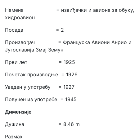
Намена = извиђачки и авиона за обуку,
хидроавион
Посада = 2
Произвођач = Француска Авиони Анрио и
Југославија Змај Земун
Први лет = 1925
Почетак производње = 1926
Уведен у употребу = 1927
Повучен из употребе = 1945
Димензије
Дужина = 8,46 m
Размах