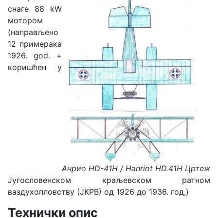
снаге 88 kW
мотором
(направљено
12 примерака
1926. god. +
коришћен у
Анрио HD-41H / Hanriot HD.41H Цртеж
Југословенском краљевском ратном
ваздухопловству (ЈКРВ) од 1926 до 1936. год,)
Технички опис