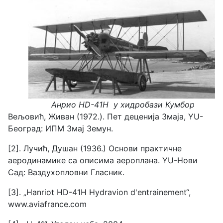
Анрио HD-41H у хидробази Кумбор
Вељовић, Живан (1972.). Пет деценија Змаја, YU-
Београд: ИПМ Змај Земун.
[2]. Лучић, Душан (1936.) Основи практичне
аеродинамике са описима аероплана. YU-Нови
Сад: Ваздухопловни Гласник.
[3]. „Hanriot HD-41H Hydravion d'entrainement“,
www.aviafrance.com