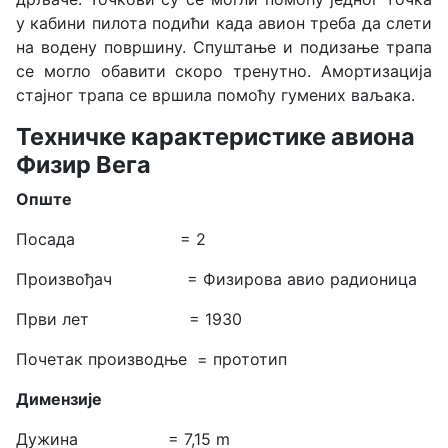
у кабини пилота подићи када авион треба да слети
на водену површину. Спуштање и подизање трапа
се могло обавити скоро тренутно. Амортизација
стајног трапа се вршила помоћу гумених ваљака.
Техничке карактеристике авиона
Физир Вега
Опште
Посада = 2
Произвођач = Физирова авио радионица
Први лет = 1930
Почетак производње = прототип
Димензије
Дужина = 7,15 m