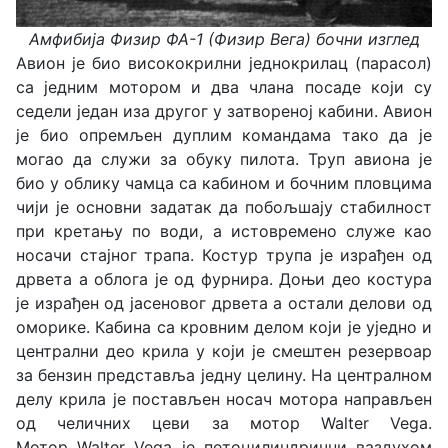
Амфибија Физир ФА-1 (Физир Вега) бочни изглед
Авион је био висококрилни једнокрилац (парасол)
са једним мотором и два члана посаде који су
седели један иза другог у затвореној кабини. Авион
је био опремљен дуплим командама тако да је
могао да служи за обуку пилота. Труп авиона је
био у облику чамца са кабином и бочним пловцима
чији је основни задатак да побољшају стабилност
при кретању по води, а истовремено служе као
носачи стајног трапа. Костур трупа је израђен од
дрвета а облога је од фурнира. Доњи део костура
је израђен од јасеновог дрвета а остали делови од
оморике. Кабина са кровним делом који је уједно и
централни део крила у који је смештен резервоар
за бензин представља једну целину. На централном
делу крила је постављен носач мотора направљен
од челичних цеви за мотор Walter Vega.
Мотор Walter Vega је петоцилиндрични ваздухом