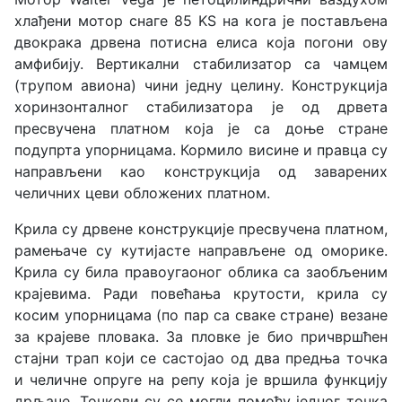
хлађени мотор снаге 85 KS на кога је постављена
двокрака дрвена потисна елиса која погони ову
амфибију. Вертикални стабилизатор са чамцем
(трупом авиона) чини једну целину. Конструкција
хоринзонталног стабилизатора је од дрвета
пресвучена платном која је са доње стране
подупрта упорницама. Кормило висине и правца су
направљени као конструкција од заварених
челичних цеви обложених платном.
Крила су дрвене конструкције пресвучена платном,
рамењаче су кутијасте направљене од оморике.
Крила су била правоугаоног облика са заобљеним
крајевима. Ради повећања крутости, крила су
косим упорницама (по пар са сваке стране) везане
за крајеве пловака. За пловке је био причвршћен
стајни трап који се састојао од два предња точка
и челичне опруге на репу која је вршила функцију
дрљаче. Точкови су се могли помоћу једног точка