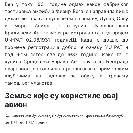
Већ у току 1931. године одмах након фабричког
тестирања амфибија Физир Вега је направила више
дужих летова са спуштањем на земљу, Дунав, Саву
и море. Авион је откупио Југословенски
Краљевски Аероклуб и регистровао га под бројем
UN-PAT 02.06.1931. године
. Када је дошло до
[1]
промене регистрација добио је ознаку YU-PAT и
под њом летео све до 1937. године. Иако га је
купила Средишња управа Аероклуба из Београда
овај авион је стављен на располагање приморским
клубовима на Јадрану за обуку и тренажу
тамошњег чланства.
Земље које су користиле овај
авион
1. Краљевина Југославија - Југословенски Краљевски Аероклуб
од 1931 до 1937. године