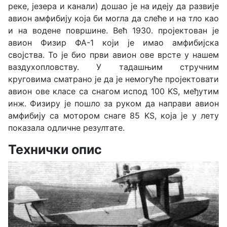
реке, језера и канали) дошао је на идеју да развије
авион амфибију која би могла да слеће и на тло као
и на водене површине. Већ 1930. пројектован је
авион Физир ФА-1 који је имао амфибијска
својства. То је био први авион ове врсте у нашем
ваздухопловству. У тадашњим стручним
круговима сматрано је да је немогуће пројектовати
авион ове класе са снагом испод 100 KS, међутим
инж. Физиру је пошло за руком да направи авион
амфибију са мотором снаге 85 KS, која је у лету
показала одличне резултате.
Технички опис