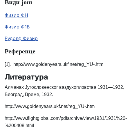
Види још
Физир ФН
Физир Ф1В
Рудолф Физир
Референце
[1].
http://www.goldenyears.ukf.net/reg_YU-.htm
Литература
Алманах Југословенског ваздухопловства 1931—1932,
Београд, Време, 1932.
http://www.goldenyears.ukf.net/reg_YU-.htm
http://www.flightglobal.com/pdfarchive/view/1931/1931%20-
%200408.html