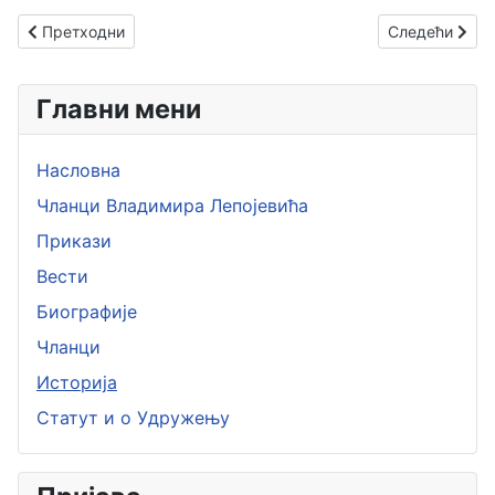
Претходни чланак: Рогожарски СИМ-VI
Следећи члан
Претходни
Следећи
Главни мени
Насловна
Чланци Владимира Лепојевића
Прикази
Вести
Биографије
Чланци
Историја
Статут и о Удружењу