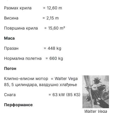
Размах крила = 12,60 m
Висина = 2,15 m
Површина крила = 15,60 m²
Маса
Празан = 448 kg
Нормална полетна = 660 kg
Погон
Клипно-елисни мотор = Walter Vega
85, 5 цилиндара, ваздушно хлађење
Снага = 63 kW (85 KS)
Перформансе
Walter Vega