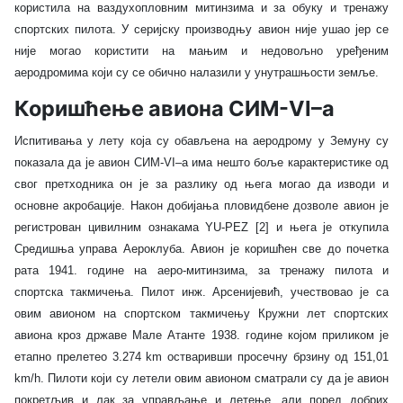
користила на ваздухопловним митинзима и за обуку и тренажу
спортских пилота. У серијску производњу авион није ушао јер се
није могао користити на мањим и недовољно уређеним
аеродромима који су се обично налазили у унутрашњости земље.
Коришћење авиона СИМ-VI–а
Испитивања у лету која су обављена на аеродрому у Земуну су
показала да је авион СИМ-VI–а има нешто боље карактеристике од
свог претходника он је за разлику од њега могао да изводи и
основне акробације. Након добијања пловидбене дозволе авион је
регистрован цивилним ознакама YU-PEZ [2] и њега је откупила
Средишња управа Аероклуба. Авион је коришћен све до почетка
рата 1941. године на аеро-митинзима, за тренажу пилота и
спортска такмичења. Пилот инж. Арсенијевић, учествовао је са
овим авионом на спортском такмичењу Кружни лет спортских
авиона кроз државе Мале Атанте 1938. године којом приликом је
етапно прелетео 3.274 km остваривши просечну брзину од 151,01
km/h. Пилоти који су летели овим авионом сматрали су да је авион
покретљив и лак за управљање и летење, али поред добрих