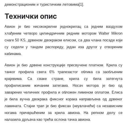
демонстрационим и туристичким летовима[1].
Технички опис
Авион је био нисококрилни једнокрилац са једним ваздухом
хлађеним четворо цилиндричним редним мотором Walter Mikron
снаге 50 KS, дрвеном двокраком елисом, са два члана посаде који
су седели у тандем распореду, један иза другог у отвореним
кабинама.
Авион је био дрвене конструкције пресвучене платном. Крила су
танког профила свега 6% трапезастог облика са заобљеним
крајевима. Са сваке стране, крила су била затегнута
профилисаним жичаним затегама. Носач мотора је био од
заварених челичних профила и обложен лименом оплатом. Елиса
је била вучна двокрака фиксног корака направљена од дрвеног
ламината. Стајни трап је био фиксан (неувлачећи) са независним
ногама причвршћеним за крила авиона. На репном делу се
налазила дрљача као трећа ослона тачка авиона.