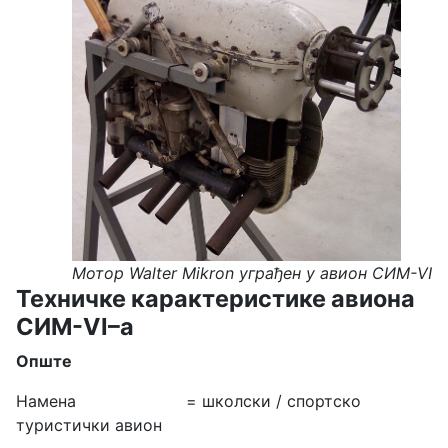
Мотор
Walter Mikron
уграђeн у авион СИМ-VI
Техничке карактеристике авиона
СИМ-VI–а
Опште
Намена = школски / спортско
туристички авион