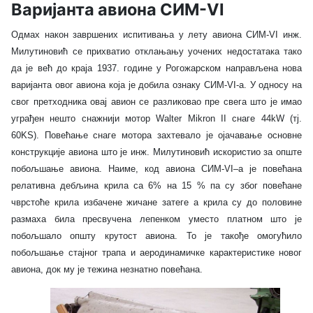
Варијанта авиона СИМ-VI
Одмах након завршених испитивања у лету авиона СИМ-VI инж.
Милутиновић се прихватио отклањању уочених недостатака тако
да је већ до краја 1937. године у Рогожарском направљена нова
варијанта овог авиона која је добила ознаку СИМ-VI-а. У односу на
свог претходника овај авион се разликовао пре свега што је имао
уграђен нешто снажнији мотор Walter Mikron II снаге 44kW (тј.
60KS). Повећање снаге мотора захтевало је ојачавање основне
конструкције авиона што је инж. Милутиновић искористио за опште
побољшање авиона. Наиме, код авиона СИМ-VI–а је повећана
релативна дебљина крила са 6% на 15 % па су због повећане
чврстоће крила избачене жичане затеге а крила су до половине
размаха била пресвучена лепенком уместо платном што је
побољшало општу крутост авиона. То је такође омогућило
побољшање стајног трапа и аеродинамичке карактеристике новог
авиона, док му је тежина незнатно повећана.