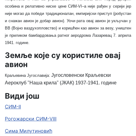
особина и релативно ниске цене СИМ-VI–а није рађен у серији јер
није могао да победи традиционалан, емпиријски приступ (робустан
и снажан авион је добар авион). Уочи рата овај авион је укључан у
ВВ (Војно ваздухопловство) и коришћен као авион за везу, уништен
је приликом бамбардовања ратног аеродрома Лазаревац 7. априла
1941. године.
Земље које су користиле овај
авион
Југословенски Краљевски
Краљевина Југославија:
Аероклуб "Наша крила" (ЈКАК) 1937-1941. године
Види још
СИМ-II
Рогожарски СИМ-VIII
Сима Милутиновић