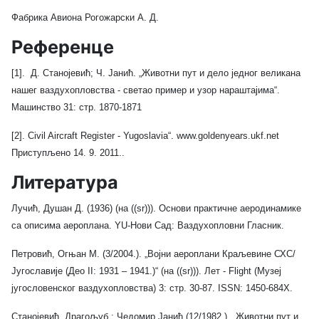
Фабрика Авиона Рогожарски А. Д.
Референце
[1].
Д. Станојевић; Ч. Јанић. „Животни пут и дело једног великана
нашег ваздухопловства - светао пример и узор нараштајима“.
Машинство 31: стр. 1870-1871
[2].
Civil Aircraft Register - Yugoslavia“. www.goldenyears.ukf.net
Приступљено 14. 9. 2011..
Литература
Лучић, Душан Д. (1936) (на ((sr))). Основи практичне аеродинамике
са описима аероплана. YU-Нови Сад: Ваздухопловни Гласник.
Петровић, Огњан М. (3/2004.). „Војни аероплани Краљевине СХС/
Југославије (Део II: 1931 – 1941.)“ (на ((sr))). Лет - Flight (Музеј
југословенског ваздухопловства) 3: стр. 30-87. ISSN: 1450-684X.
Станојевић, Драгољуб.; Чедомир Јанић (12/1982.). „Животни пут и