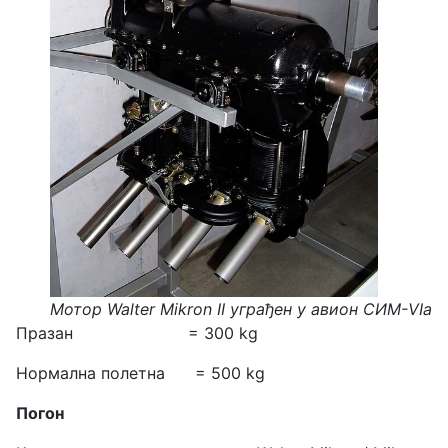
Мотор
Walter Mikron
II уграђeн у авион СИМ-VIa
Празан = 300 kg
Нормална полетна = 500 kg
Погон