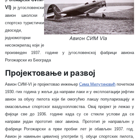
VI)
је југословенски
авион школски /
спортско туристички
двоседи,
Авион СИМ VIа
једномоторни
нисококрилац који је
произведен 1937. године у југословенској фабрици авиона
Рогожарски из Београда
Пројектовање и развој
Авион СИМ-VI је пројектовао инжењер
Сима Милутиновић
почетком
1930.-тих година у жељи да направи лаки и у експлоатацији јефтин
авион за обуку пилота који би омогућио лакшу популаризацију и
омасовљење спортског ваздухопловства. Овај пројект је лежао у
фијоци све до 1936. године када су се стекли услови да се
направи један прототип овог авиона. Прототип је направљен у
фабрици Рогожарски а први пробни лет је обављен 1937. год.
Авион је намењен цивилној употреби тј. обуци спортских пилота,