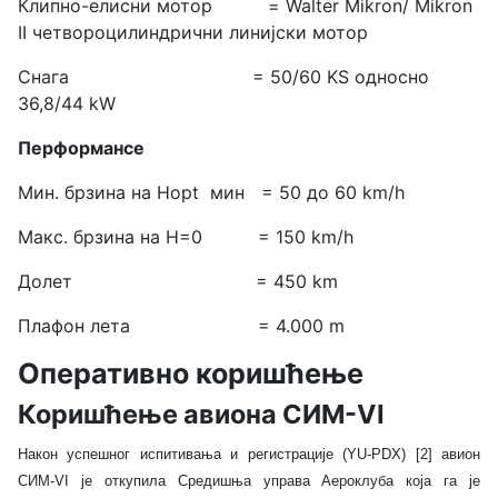
Клипно-елисни мотор = Walter Mikron/
Mikron
II четвороцилиндрични линијски мотор
Снага = 50/60 KS односно
36,8/44 kW
Перформансе
Мин. брзина на Hopt мин = 50 до 60 km/h
Макс. брзина на H=0 = 150 km/h
Долет = 450 km
Плафон лета = 4.000 m
Оперативно коришћење
Коришћење авиона СИМ-VI
Након успешног испитивања и регистрације (YU-PDX) [2] авион
СИМ-VI је откупила Средишња управа Аероклуба која га је