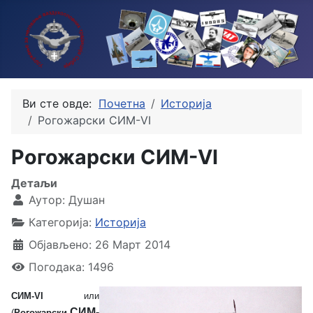
Ви сте овде:
Почетна
Историја
Рогожарски СИМ-VI
Рогожарски СИМ-VI
Детаљи
Аутор:
Душан
Категорија:
Историја
Објављено: 26 Март 2014
Погодака: 1496
СИМ-VI
или
СИМ-
(
Рогожарски