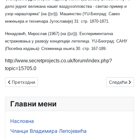
дело једног великана нашег ваздухопловства - светао пример и
узор нараштајима“ (на ((sr))). Машинство (YU-Београд: Савез
инжењера и техничара Југославије) 31: стр. 1870-1871.
Ненадовић, Мирослав (1967) (на ((sr))). Експериментална
истраживања у развоју концепције летелица. YU-Београд: САНУ
(Посебна издања)- Споменица књига 30. стр. 167-189.
http://www.secretprojects.co.uk/forum/index.php?
topic=15705.0
Претходни чланак: Рогожарски ПВТ
Следећи члан
Претходни
Следећи
Главни мени
Насловна
Чланци Владимира Лепојевића