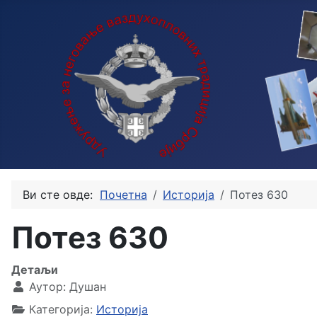
Ви сте овде:
Почетна
Историја
Потез 630
Потез 630
Детаљи
Аутор:
Душан
Категорија:
Историја