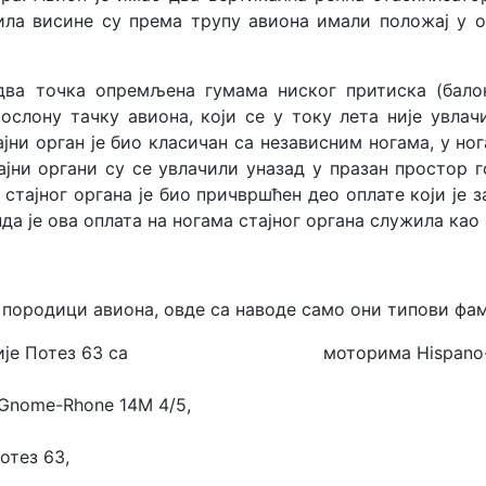
ила висине су према трупу авиона имали положај у о
 два точка опремљена гумама ниског притиска (бало
ослону тачку авиона, који се у току лета није увлач
и орган је био класичан са независним ногама, у ног
ајни органи су се увлачили уназад у празан простор г
стајног органа је био причвршћен део оплате који је з
нда је ова оплата на ногама стајног органа служила ка
 породици авиона, овде са наводе само они типови фам
фамилије Потез 63 са моторима Hispano-S
nome-Rhone 14M 4/5,
отез 63,