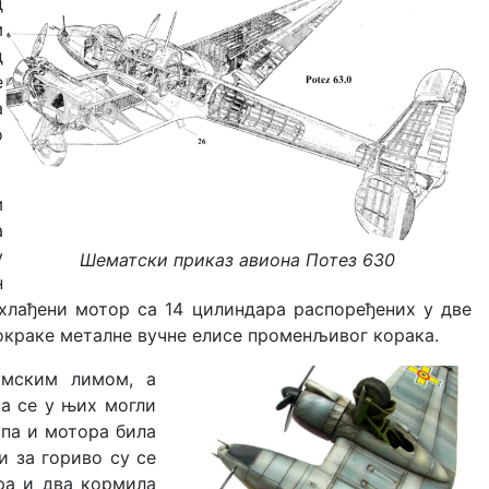
д
м
д
е
а
о
м
a
у
Шематски приказ авиона Потез 630
н
 хлађени мотор са 14 цилиндара распоређених у две
рокраке металне вучне елисе променљивог корака.
умским лимом, а
па се у њих могли
упа и мотора била
и за гориво су се
ра и два кормила