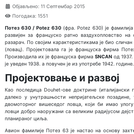
Објављено: 11 Септембар 2015
Погодака: 1551
Потез 630 / Potez 630
(фра. Potez 630) је фамилиј
развијен за француско ратно ваздухопловство на 
разарач. По својим карактеристикама је био слича
(ловац). Пројектовала га је француска фирма По
Производила их је француска фирма
SNCAN
од 1937.
је уведен 1938. а повучен је из употребе 1942. годин
Пројектовање и развој
Као последица Douhet-ове доктрине (италијански г
далеко у унутрашњости непријатељске позадине, 
двомоторног вишеседог ловца, који би имао улог
ловци добро наоружани са великим радијусом дејст
планираног циља.
Авион фамилије Потез 63 је настао на основу захт