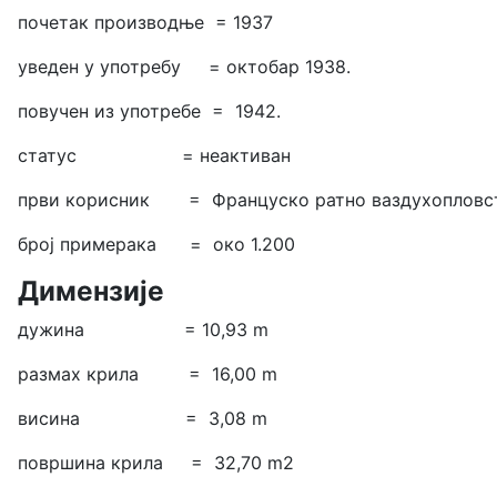
почетак производње = 1937
уведен у употребу = октобар 1938.
повучен из употребе = 1942.
статус = неактиван
први корисник = Француско ратно ваздухопловс
број примерака = око 1.200
Димензије
дужина = 10,93 m
размах крила = 16,00 m
висина = 3,08 m
површина крила = 32,70 m2