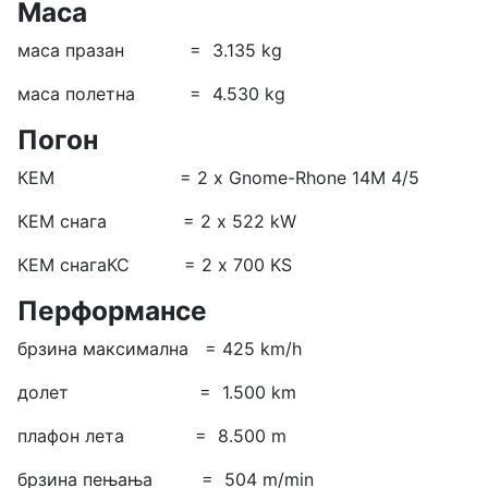
Маса
маса празан = 3.135 kg
маса полетна = 4.530 kg
Погон
КЕМ = 2 х Gnome-Rhone 14M 4/5
КЕМ снага = 2 x 522 kW
КЕМ снагаКС = 2 x 700 KS
Перформансе
брзина максимална = 425 km/h
долет = 1.500 km
плафон лета = 8.500 m
брзина пењања = 504 m/min