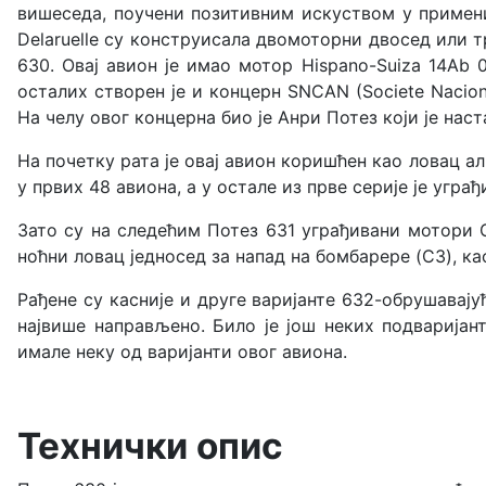
вишеседа, поучени позитивним искуством у примени 
Delaruelle су конструисала двомоторни двосед или т
630. Овај авион је имао мотор Hispano-Suiza 14Ab 
осталих створен је и концерн SNCAN (Societe Naciona
На челу овог концерна био је Анри Потез који је нас
На почетку рата је овај авион коришћен као ловац али
у првих 48 авиона, а у остале из прве серије је угра
Зато су на следећим Потез 631 уграђивани мотори G
ноћни ловац једносед за напад на бомбарере (C3), к
Рађене су касније и друге варијанте 632-обрушавају
највише направљено. Било је још неких подваријан
имале неку од варијанти овог авиона.
Технички опис