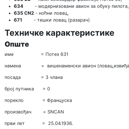
634
- модернизовани авион за обуку пилота,
635 CN2
- ноћни ловац,
671
- тешки ловац (разарач)
Техничке карактеристике
Опште
име = Потез 631
намена = вишенаменски авион (ловац,извиђач
посада = 3 члана
број путника = 0
порекло = Француска
произвођач = SNCAN
први лет = 25.04.1936.