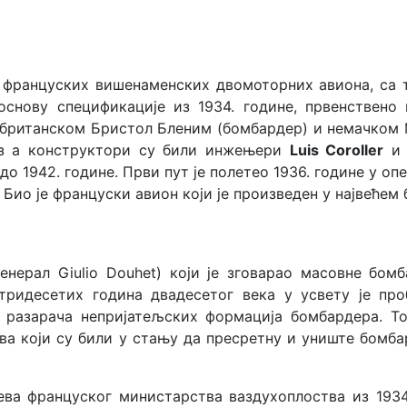
а француских вишенаменских двомоторних авиона, са 
основу спецификације из 1934. године, првенствено
н британском Бристол Бленим (бомбардер) и немачком 
тез а конструктори су били инжењери
Luis Coroller
 до 1942. године. Први пут је полетео 1936. године у о
е. Био је француски авион који је произведен у највеће
енерал Giulio Douhet) који је зговарао масовне бомб
тридесетих година двадесетог века у усвету је про
у разарача непријатељских формација бомбардера. Т
ва који су били у стању да пресретну и униште бомба
ева француског министарства ваздухоплоства из 193