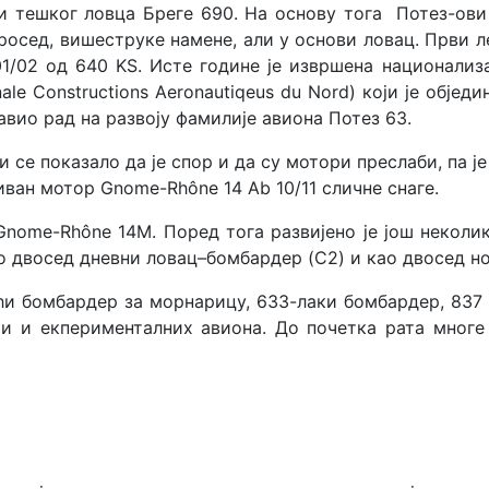
тешког ловца Бреге 690. На основу тога Потез-ови (
росед, вишеструке намене, али у основи ловац. Први ле
01/02 од 640 KS. Исте године је извршена национали
le Constructions Aeronautiqeus du Nord) који је обје
тавио рад на развоју фамилије авиона Потез 63.
 се показало да је спор и да су мотори преслаби, па је
ђиван мотор Gnome-Rhône 14 Ab 10/11 сличне снаге.
nome-Rhône 14M. Поред тога развијено је још неколик
ао двосед дневни ловац–бомбардер (C2) и као двосед н
ћи бомбардер за морнарицу, 633-лаки бомбардер, 837 -
ти и екперименталних авиона. До почетка рата мног