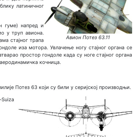
блику латиничног
н гуме) напред и
ио у труп авиона.
Авион Потез 63.11
ама стајног трапа
ондоле иза мотора. Увлачење ногу стајног органа се
атварао простор гондоле када су ноге стајног органа
о аеродинамичка кочница.
илије Потез 63 који су били у серијској производњи.
uiza