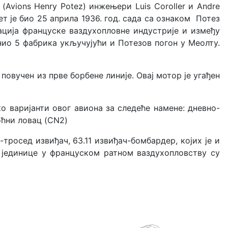
Avions Henry Potez) инжењери Luis Coroller и Andre
т је био 25 априла 1936. год. сада са ознаком Потез
зација француске ваздухопловне индустрије и између
динио 5 фабрика укључујући и Потезов погон у Меолту.
 повучен из прве борбене линије. Овај мотор је угађен
о варијанти овог авиона за следеће намене: дневно-
оћни ловац (CN2)
тросед извиђач, 63.11 извиђач-бомбардер, којих је и
е јединице у француском ратном ваздухопловству су