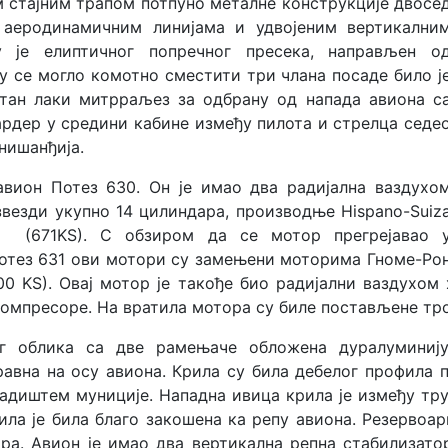
м стајним трапом потпуно металне конструкције двосе
 аеродинамичним линијама и удвојеним вертикални
 је елиптичног попречног пресека, направљен о
ју се могло комотно сместити три члана посаде било ј
етан лаки митрраљез за одбрану од напада авиона с
ардер у средини кабине између пилота и стрелца седе
нишанђија.
авион Потез 630. Он је имао два радијална ваздухо
звезди укупно 14 цилиндара, производње Hispano-Suiz
 (671KS). С обзиром да се мотор прегрејавао 
 Потез 631 ови мотори су замењени моторима Гноме-Ро
0 KS). Овај мотор је такође био радијални ваздухом
 компресоре. На вратила мотора су биле постављене т
тог облика са две рамењаче обложена дуралуминиј
равна на осу авиона. Крила су била дебелог профила 
адиштем муниције. Нападна ивица крила је између тр
ила је била благо закошена ка репу авиона. Резервоар
ра. Авион је имао два вертикална репна стабилизато