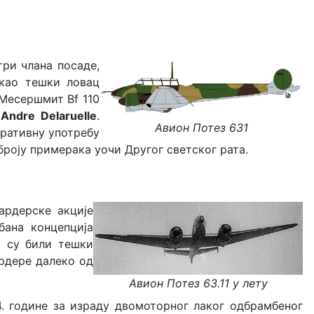
три члана посаде,
 као тешки ловац
Месершмит Bf 110
и
Andre Delaruelle
.
Авион Потез 631
перативну употребу
м броју примерака уочи Другог светског рата.
ардерске акције
бана концепција
о су били тешки
рдере далеко од
Авион Потез 63.11 у лету
4. године за израду двомоторног лаког одбрамбеног