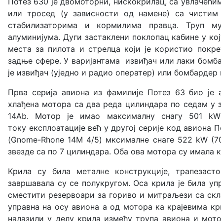
Потез 630 је двомоторни, нискокрилац, са увлачећи
или тросед (у зависности од намене) са чистим
стабилизаторима и кормилима правца. Труп му
алуминијума. Дуги застаклени поклопац кабине у ко
места за пилота и стрелца који је користио покр
задње сфере. У варијантама извиђач или лаки бомб
је извиђач (уједно и радио оператер) или бомбардер 
Прва серија авиона из фамилије Потез 63 био је 
хлађена мотора са два реда цилиндара по седам у 
14Ab. Мотор је имао максималну снагу 501 kW
току експлоатације већ у другој серије код авиона
(Gnome-Rhone 14M 4/5) мксималне снаге 522 kW (70
звезде са по 7 цилиндара. Оба ова мотора су имала
Крила су била металне конструкције, трапезас
завршавала су се полукругом. Оса крила је била уп
сместити резервоари за гориво и митраљези са скл
управна на осу авиона а од мотора ка крајевима кр
налазили у делу крила између трупа авиона и мото