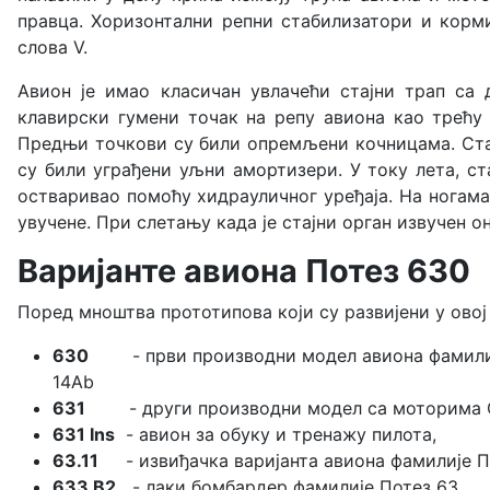
правца. Хоризонтални репни стабилизатори и корм
слова V.
Авион је имао класичан увлачећи стајни трап са
клавирски гумени точак на репу авиона као трећу 
Предњи точкови су били опремљени кочницама. Стајн
су били уграђени уљни амортизери. У току лета, ст
остваривао помоћу хидрауличног уређаја. На ногама 
увучене. При слетању када је стајни орган извучен о
Варијанте авиона Потез 630
Поред мноштва прототипова који су развијени у овој
630
- први производни модел авиона 
14Ab
631
- други производни модел са моторима G
631 Ins
- авион за обуку и тренажу пилота,
63.11
- извиђачка варијанта авиона фамилије П
633 B2
- лаки бомбардер фамилије Потез 63,