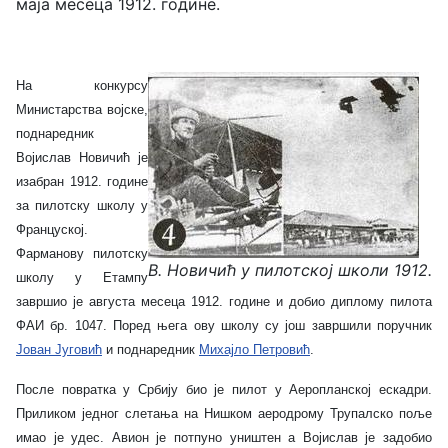
маја месеца 1912. године.
На конкурсу
Министарства војске,
поднаредник
Војислав Новичић је
изабран 1912. године
за пилотску школу у
Француској.
Фарманову пилотску
В. Новичић у пилотској школи 1912.
школу у Етампу
завршио је августа месеца 1912. године и добио диплому пилота
ФАИ бр. 1047. Поред њега ову школу су још завршили поручник
Јован Југовић
и поднаредник
Михајло Петровић
.
После повратка у Србију био је пилот у Аеропланској ескадри.
Приликом једног слетања на Нишком аеродрому Трупалско поље
имао је удес. Авион је потпуно уништен а Војислав је задобио