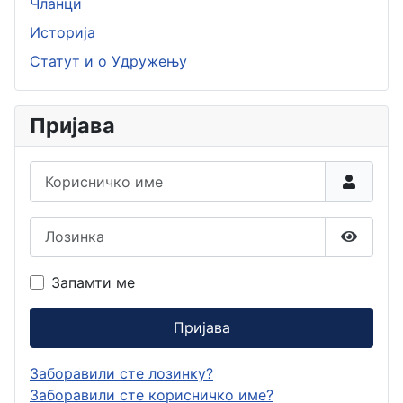
Чланци
Историја
Статут и о Удружењу
Пријава
Корисничко име
Лозинка
Прикаж
Запамти ме
Пријава
Заборавили сте лозинку?
Заборавили сте корисничко име?