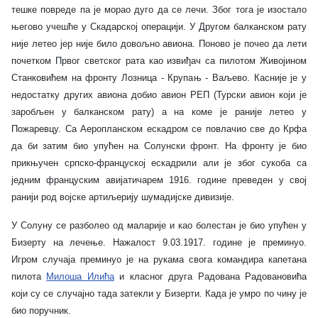
тешке повреде па је морао дуго да се лечи. Због тога је изостало
његово учешће у Скадарској операцији. У Другом балканском рату
није летео јер није било довољно авиона. Поново је почео да лети
почетком Првог светског рата као извиђач са пилотом Живојином
Станковићем на фронту Лозница - Крупањ - Ваљево. Касније је у
недостатку других авиона добио авион РЕП (Турски авион који је
заробљен у балканском рату) а на коме је раније летео у
Пожаревцу. Са Аеропланском ескадром се повлачио све до Крфа
да би затим био упућен на Солунски фронт. На фронту је био
прикњучен српско-француској ескадрили али је због сукоба са
једним француским авијатичарем 1916. године преведен у свој
ранији род војске артиљерију шумадијске дивизије.
У Солуну се разболео од маларије и као болестан је био упућен у
Бизерту на лечење. Нажалост 9.03.1917. године је преминуо.
Игром случаја преминуо је на рукама свога командира капетана
пилота
Милоша Илића
и класног друга Радована Радовановића
који су се случајно тада затекли у Бизерти. Када је умро по чину је
био поручник.