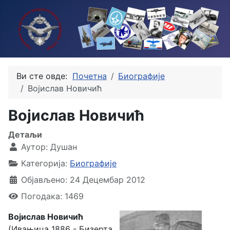
Ви сте овде:
Почетна
Биографије
Војислав Новичић
Војислав Новичић
Детаљи
Аутор:
Душан
Категорија:
Биографије
Објављено: 24 Децембар 2012
Погодака: 1469
Војислав Новичић
(Ивањица 1886 - Бизерта