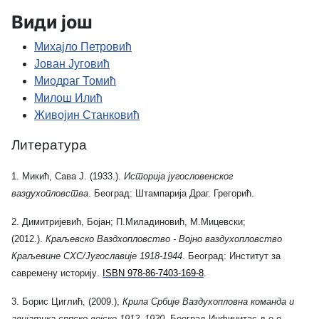
Види још
Михајло Петровић
Јован Југовић
Миодраг Томић
Милош Илић
Живојин Станковић
Литература
1.
Микић, Сава Ј. (1933.).
Историја југословенског
ваздухопловства
. Београд: Штампарија Драг. Грегорић.
2. Димитријевић, Бојан; П.Миладиновић, М.Мицевски;
(2012.).
Краљевско Ваздхопловство - Војно ваздухопловство
Краљевине СХС/Југославије 1918-1944
. Београд: Институт за
савремену историју
.
ISBN 978-86-7403-169-8
.
3. Борис Циглић, (
2009.),
Крила Србије Ваздухопловна команда и
авијатика српске војске 1912–1920
, Београд,Инфинитас д.о.о,