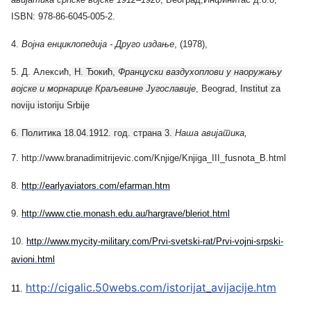
ISBN: 978-86-6045-005-2.
4.
Војна енциклопедија - Друго издање
, (1978),
5. Д
.
Алексић,
Н
.
Ђокић,
Француски ваздухоплови у наоружању
војске и морнарице Краљевине Југославије
, Beograd,
Institut za
noviju istoriju Srbije
6. Политика 18.04.1912. год. страна 3.
Наша авијатика,
7
. http://www.branadimitrijevic.com/Knjige/Knjiga_III_fusnota_B.html
8
.
http://earlyaviators.com/efarman.htm
9
.
http://www.ctie.monash.edu.au/hargrave/bleriot.html
10
.
http://www.mycity-military.com/Prvi-svetski-rat/Prvi-vojni-srpski-
avioni.html
http://cigalic.50webs.com/istorijat_avijacije.htm
11.