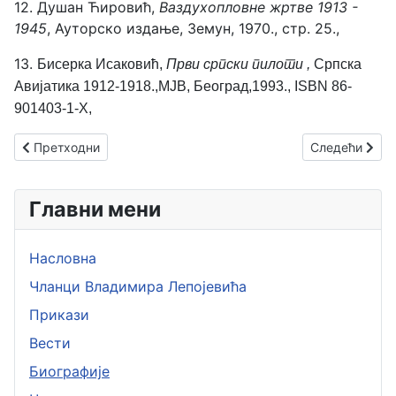
12.
Душан Ћировић,
Ваздухопловне жртве 1913 -
1945
, Ауторско издање, Земун, 1970., стр. 25.,
13.
Бисерка Исаковић,
Први с
рпски пилоти ,
Српска
Авијатика 1912-1918.,МЈВ, Београд,1993., ISBN 86-
901403-1-X,
Претходни чланак: Виктор Никитин
Следећи члан
Претходни
Следећи
Главни мени
Насловна
Чланци Владимира Лепојевића
Прикази
Вести
Биографије