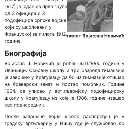
1917) је један из прве групе
од 3 официра и 3
подофицира српске војске
који су школовани у
Француској за пилота 1912.
пилот Војислав Новичић
године.
Биографија
Војислав Ј. Новичић је рођен
4.01.1886.
године у
Ивањици. Основну школу и три разреда гиманзије
је завршио у Крагујевцу да би из гимназије отишао
на браварски занат и постао помоћник. Године
1904. се уписао у артиљеријску подофицирску
школу у Крагујевцу из које је 1906. године изашао
као поднаредник.
После завршене војне школе распоређен је у
градску артиљерију у Нишу где је службовао до