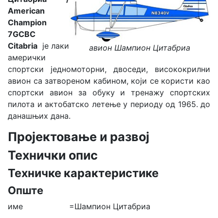
American
Champion
7GCBC
Citabria
је лаки
авион Шампион Цитабриа
амерички
спортски једномоторни, двоседи, висококрилни
авион са затвореном кабином, који се користи као
спортски авион за обуку и тренажу спортских
пилота и актобатско летење у периоду од 1965. до
данашњих дана.
Пројектовање и развој
Технички опис
Техничке карактеристике
Опште
име =Шампион Цитабриа