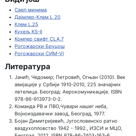
Свеп минима
Дајмлер-Клем L 20
Клем L.25
Кухељ KS-II
Компер свифт CLA.7
Рогожарски Бруцош
Рогожарски СИМ-VI
Литература
Јанић, Чедомир; Петровић, Огњан (2010). Век
авијације у Србији 1910-2010, 225 значајних
летелица. Београд: Аерокомуникације. ISBN
978-86-913973-0-2.
Команда РВ и ПВО,
Чувари нашег неба
,
Војноиздавачки завод, Београд, 1977.
Бојан Димитријевић, Југословенско ратно
ваздухопловство 1942 - 1992., ИЗСИ и МЦО,
Београд, 2012, ISBN 978-86-7403-163-6