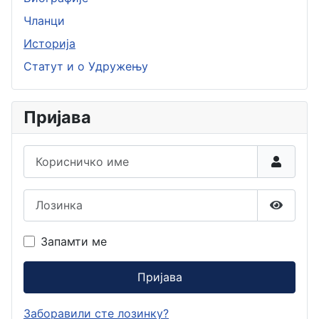
Чланци
Историја
Статут и о Удружењу
Пријава
Корисничко име
Лозинка
Прикаж
Запамти ме
Пријава
Заборавили сте лозинку?