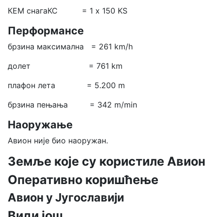
КЕМ снагаКС = 1 x 150 KS
Перформансе
брзина максимална = 261 km/h
долет = 761 km
плафон лета = 5.200 m
брзина пењања = 342 m/min
Наоружање
Авион није био наоружан.
Земље које су користиле Авион
Оперативно коришћење
Авион у Југославији
Види још