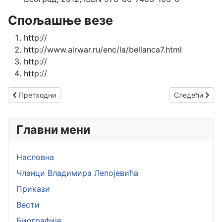
Спољашње везе
http://
http://www.airwar.ru/enc/la/bellanca7.html
http://
http://
Претходни чланак: Цесна 172
Следећи члана
Претходни
Следећи
Главни мени
Насловна
Чланци Владимира Лепојевића
Прикази
Вести
Биографије