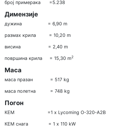
број примерака =5.238
Димензије
дужина = 6,90 m
размах крила = 10,20 m
висина = 2,40 m
2
површина крила = 15,30 m
Маса
маса празан = 517 kg
маса полетна = 748 kg
Погон
КЕМ =1 х Lycoming O-320-A2B
КЕМ снага = 1 x 110 kW