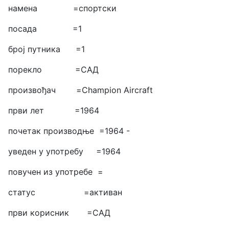
намена =спортски
посада =1
број путника =1
порекло =САД
произвођач =Champion Aircraft
први лет =1964
почетак производње =1964 -
уведен у употребу =1964
повучен из употребе =
статус =активан
први корисник =САД