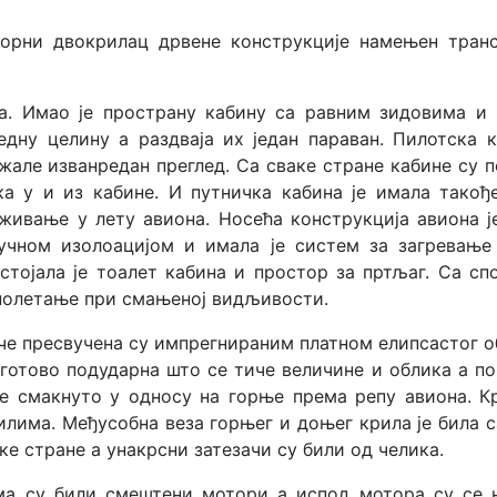
торни двокрилац дрвене конструкције намењен тран
ка. Имао је пространу кабину са равним зидовима и
дну целину а раздваја их један параван. Пилотска к
жале изванредан преглед. Са сваке стране кабине су п
ка у и из кабине. И путничка кабина је имала такођ
живање у лету авиона. Носећа конструкција авиона је
учном изолоацијом и имала је систем за загревање
тојала је тоалет кабина и простор за пртљаг. Са сп
 полетање при смањеној видљивости.
че пресвучена су импрегнираним платном елипсастог о
готово подударна што се тиче величине и облика а п
је смакнуто у односу на горње према репу авиона. К
лима. Међусобна веза горњег и доњег крила је била с
е стране а унакрсни затезачи су били од челика.
ма су били смештени мотори а испод мотора су се 