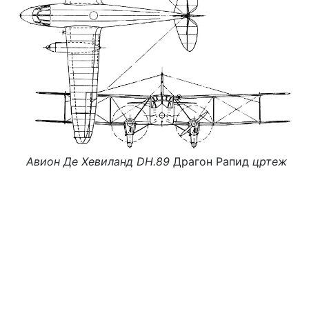
Авион
Де Хевиланд DH.89
Драгон Рапид
цртеж