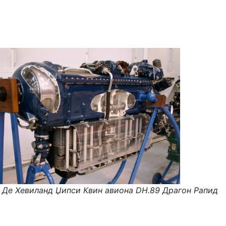
 Де Хевиланд Џипси Квин авиона DH.89 Драгон Рапид