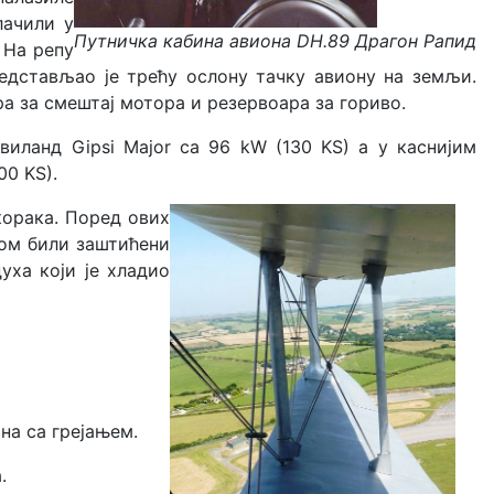
лачили у
Путничка кабина авиона DH.89 Драгон Рапид
 На репу
редстављао је трећу ослону тачку авиону на земљи.
ра за смештај мотора и резервоара за гориво.
иланд Gipsi Major са 96 kW (130 KS) а у каснијим
00 KS).
корака. Поред ових
жом били заштићени
уха који је хладио
на са грејањем.
.