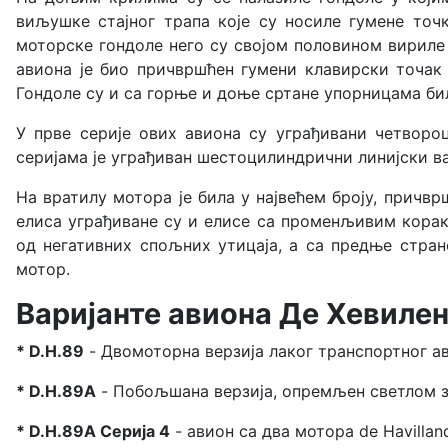
виљушке стајног трапа које су носиле гумене точ
моторске гондоле него су својом половином вириле
авиона је био причвршћен гумени клавирски точак 
Гондоле су и са горње и доње сртане упорницама бил
У прве серије ових авиона су уграђивани четворо
серијама је уграђиван шестоцилиндрични линијски ва
На вратилу мотора је била у највећем броју, причв
елиса уграђиване су и елисе са променљивим кора
од негативних спољних утицаја, а са предње стране
мотор.
Варијанте авиона Де Хевилен
* D.H.89
- Двомоторна верзија лаког транспортног а
* D.H.89A
- Побољшана верзија, опремљен светлом з
* D.H.89A Серија 4
- авион са два мотора de Havilla