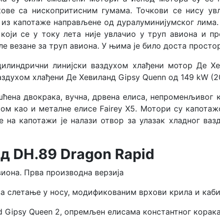
кове са нископритисним гумама. Точкови се нису ув
 из капотаже направљене од дуралуминијумског лима.
који се у току лета није увлачио у труп авиона и п
е везане за труп авиона. У њима је било доста просто
цилиндрични линијски ваздухом хлађени мотор Де Хев
здухом хлађени Де Хевиланд Gipsy Quenn од 149 kW (2
ршћена двокрака, вучна, дрвена елиса, непроменљивог 
ком као и металне елисе
Fairey X5. Мотори су капота
 на капотажи је налази отвор за улазак хладног вазд
д DH.89 Dragon Rapid
виона. Прва производна верзија
а слетање у носу, модификованим врхови крила и каби
nd Gipsy Queen 2, опремљен елисама константног корака