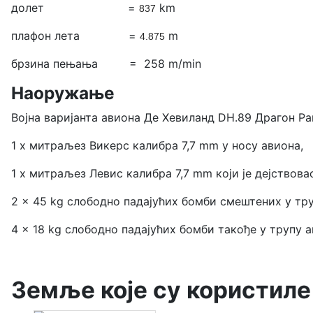
долет =
km
837
плафон лета =
m
4.875
брзина пењања = 258 m/min
Наоружање
Војна варијанта авиона Де Хевиланд DH.89 Драгон Ра
1 х митраљез Викерс калибра 7,7 mm у носу авиона,
1 х митраљез Левис калибра 7,7 mm који је дејствов
2 x 45 kg слободно падајућих бомби смештених у тр
4 x 18 kg слободно падајућих бомби такође у трупу а
Земље које су користиле