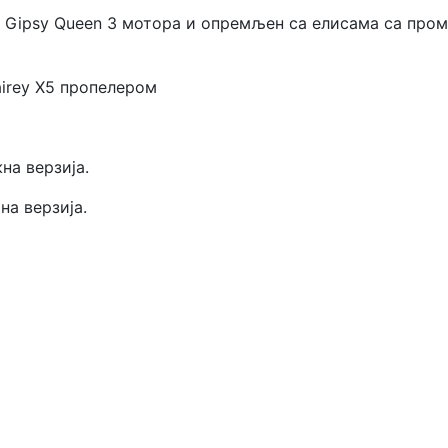
ва Gipsy Queen 3 мотора и опремљен са елисама са пр
airey X5 пропелером
на верзија.
на верзија.