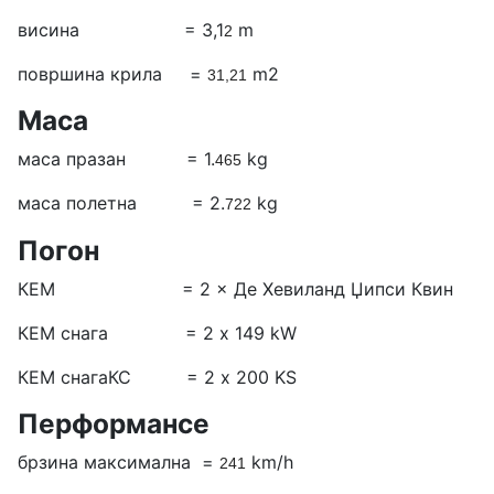
висина = 3,1
m
2
површина крила =
m2
31,21
Маса
маса празан = 1.
kg
465
маса полетна = 2.
kg
722
Погон
КЕМ = 2 × Де Хевиланд Џипси Квин
КЕМ снага = 2 x 149 kW
КЕМ снагаКС = 2 х 200 KS
Перформансе
брзина максимална =
km/h
241