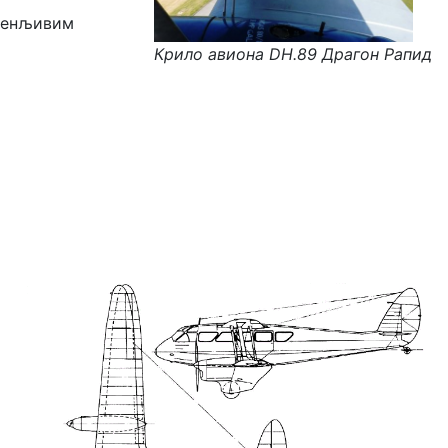
оменљивим
Крило авиона DH.89 Драгон Рапид