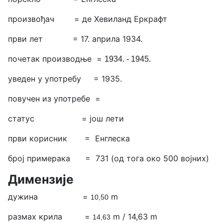
произвођач =
де Хевиланд Еркрафт
први лет =
17. априла 1934.
почетак производње =
1934. - 1945.
уведен у употребу = 1935.
повучен из употребе =
статус = још лети
први корисник = Енглеска
број примерака = 731 (од тога око 500 војних)
Димензије
дужина =
m
10,50
размах крила =
m / 14,63 m
14,63