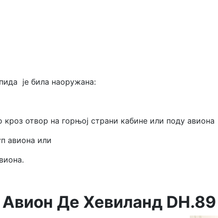
пида је била наоружана:
ао кроз отвор на горњој страни кабине или поду авиона
уп авиона или
виона.
 Авион Де Хевиланд DH.89