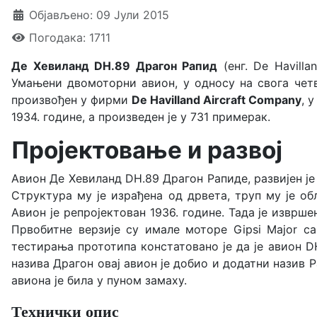
Објављено: 09 Јули 2015
Погодака: 1711
Де Хевиланд DH.89 Драгон Рапид
(енг. De Havilla
Умањени двомоторни авион, у односу на свога четв
произвођен у фирми
De Havilland Aircraft Company
, 
1934. године, а произведен је у 731 примерак.
Пројектовање и развој
Авион Де Хевиланд DH.89 Драгон Рапиде, развијен је 
Структура му је израђена од дрвета, труп му је об
Авион је репројектован 1936. године. Тада је изврш
Првобитне верзије су имале моторе Gipsi Major с
тестирања прототипа констатовано је да је авион D
назива Драгон овај авион је добио и додатни назив 
авиона је била у пуном замаху.
Технички опис