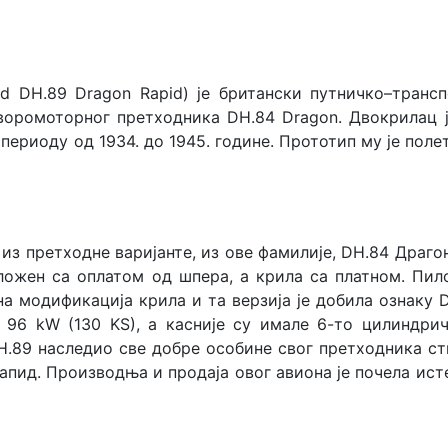
nd DH.89 Dragon Rapid) је британски путничко–транс
оромоторног претходника DH.84 Dragon. Двокрилац је
у периоду од 1934. до 1945. године. Прототип му је поле
из претходне варијанте, из ове фамилије, DH.84 Драгон.
ложен са оплатом од шпера, а крила са платном. Пил
ена модификација крила и та верзија је добила ознаку
а 96 kW (130 KS), а касније су имале 6-то цилиндри
H.89 наследио све добре особине свог претходника ст
Рапид. Производња и продаја овог авиона је почела ист