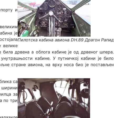
спорту и
 великим
абина је
остојала
Пилотска кабина авиона DH.89 Драгон Рапид
е велике
 била дрвена а облога кабине је од дрвеног шпера.
 унутрашњости кабине. У путничкој кабини је било
ољне стране авиона, на врху носа био је постављен
блика са
о ширини
рилца за
а по три
налазиле