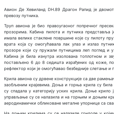
Авион
Де Хевиланд DH.89 Драгон Рапид је двомо
превозу путника.
Труп авиона је био правоугаоног попречног пресе
прозорима. Кабина пилота и путника представља је
имала велике стаклене површине које су пилоту пру
врата која су омогућавала лак улаз и излаз путни
прозоре који су пружали путницима леп поглед и у
Кабина је била изнутра изолована топлотном и зв
постављено 6 до 8 седишта израђених од коже, пос
рефлектор који је омогућавао безбедније слетање и
Крила авиона су дрвене конструкције са две рамења
заобљеним крајевима. Доња и горња крила су била 
су спадала у категорију уских крила. Доње крило 
управљање су се налазила и на горњим и доњим кри
аеродинамички обликоване металне упорнице са свак
На доњим крилима су се налазиле гондоле у који