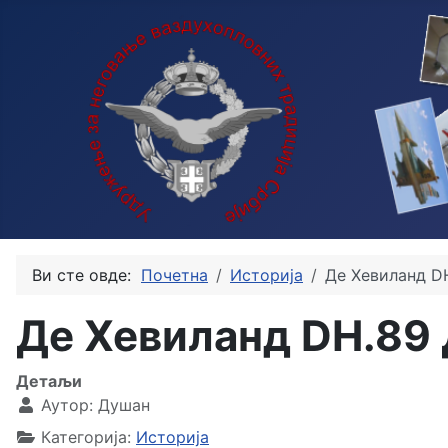
Ви сте овде:
Почетна
Историја
Де Хевиланд D
Де Хевиланд DH.89 
Детаљи
Аутор:
Душан
Категорија:
Историја