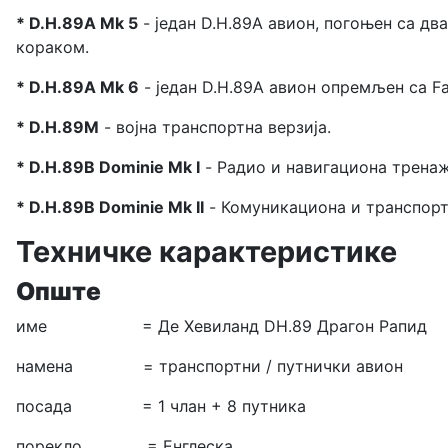
* D.H.89A Mk 5
- један D.H.89A авион, погоњен са д
кораком.
* D.H.89A Mk 6
- један D.H.89A авион опремљен са F
* D.H.89M
- војна транспортна верзија.
* D.H.89B Dominie Mk I
- Радио и навигациона тренаж
* D.H.89B Dominie Mk II
- Комуникациона и транспорт
Техничке карактеристике
Опште
име = Де Хевиланд DH.89 Драгон Рапид
намена = транспортни / путнички авион
посада = 1 члан + 8 путника
порекло = Енглеска