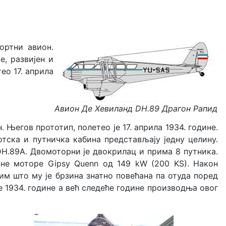
портни авион.
, развијен и
тео 17. априла
Авион Де Хевиланд DH.89 Драгон Рапид
 Његов прототип, полетео је 17. априла 1934. године.
отска и путничка кабина представљају једну целину.
 DH.89A. Двомоторни је двокрилац и прима 8 путника.
чне моторе Gipsy Quenn од 149 kW (200 KS). Након
им што му је брзина знатно повећана па отуда поред
е 1934. године а већ следеће године производња овог