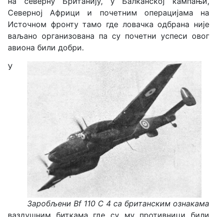
на северну Британију, у Балканској кампањи,
Северној Африци и почетним операцијама на
Источном фронту тамо где ловачка одбрана није
ваљано организована па су почетни успеси овог
авиона били добри.
У
Заробљени Bf 110 С 4 са британским ознакама
ваздушним биткама где су му противници били