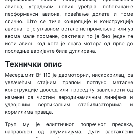
авиона, уградњом нових уређаја, побољшање
перформанси авиона, повећање долета и томе
слично. Што се тиче концепције и конструкције
авиона то је углавном остало не промењено или уз
веома мале промене, фактички то је био један те
исти авион код кога је снага мотора од прве до
последње варијанте била дуплирана.
Технички опис
Месершмит Bf 110 је двомоторни, нискокрилац, са
увлачећим стајним трапом потпуно металне
конструкције двосед или тросед (у зависности од
намене) са чистим аеродинамичним линијама и
удвојеним вертикалним стабилизаторима и
кормилима правца.
Труп му је елиптичног попречног пресека,
направљен од алуминијума. Дуги застаклени