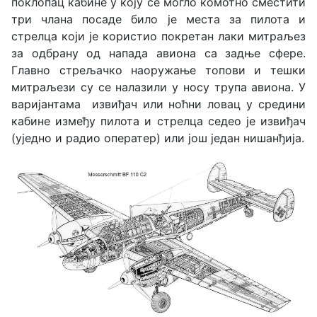
поклопац кабине у коју се могло комотно сместити
три члана посаде било је места за пилота и
стрелца који је користио покретан лаки митраљез
за одбрану од напада авиона са задње сфере.
Главно стрељачко наоружање топови и тешки
митраљези су се налазили у носу трупа авиона. У
варијантама извиђач или ноћни ловац у средини
кабине између пилота и стрелца седео је извиђач
(уједно и радио оператер) или још један нишанђија.