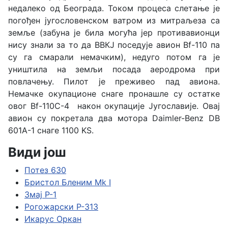
недалеко од Беoграда. Током процеса слетање је
погођен југословенском ватром из митраљеза са
земље (забуна је била могућа јер противавионци
нису знали за то да ВВКЈ поседује авион Bf-110 па
су га смарали немачким), недуго потом га је
уништила на земљи посада аеродрома при
повлачењу. Пилот је преживео пад авиона.
Немачке окупационе снаге пронашле су остатке
овог Bf-110C-4 након окупације Југославије. Овај
авион су покретала два мотора Daimler-Benz DB
601A-1 снаге 1100 KS.
Види још
Потез 630
Бристол Бленим Mk I
Змај Р-1
Рогожарски Р-313
Икарус Оркан