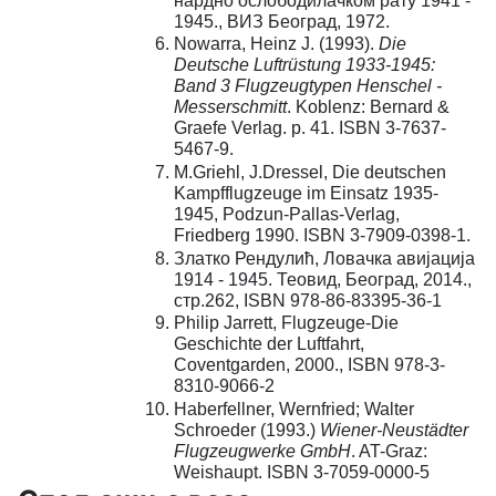
нардно ослободилачком рату 1941 -
1945., ВИЗ Београд, 1972.
Nowarra, Heinz J. (1993).
Die
Deutsche Luftrüstung 1933-1945:
Band 3 Flugzeugtypen Henschel -
Messerschmitt
. Koblenz: Bernard &
Graefe Verlag. p. 41. ISBN 3-7637-
5467-9.
М.Griehl, J.Dressel, Die deutschen
Kampfflugzeuge im Einsatz 1935-
1945, Podzun-Pallas-Verlag,
Friedberg 1990. ISBN 3-7909-0398-1.
Златко Рендулић, Ловачка авијација
1914 - 1945. Теовид, Београд, 2014.,
стр.262, ISBN 978-86-83395-36-1
Philip Jarrett, Flugzeuge-Die
Geschichte der Luftfahrt,
Coventgarden, 2000., ISBN 978-3-
8310-9066-2
Haberfellner, Wernfried; Walter
Schroeder (1993.)
Wiener-Neustädter
Flugzeugwerke GmbH
. AT-Graz:
Weishaupt. ISBN 3-7059-0000-5