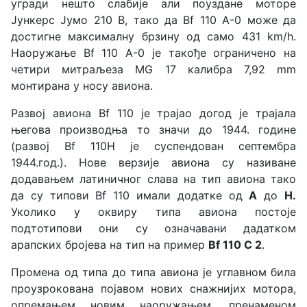
угради нешто слабије али поуздане моторе
Јункерс Јумо 210 B, тако да Bf 110 A-0 може да
достигне максималну брзину од само 431 km/h.
Наоружање Bf 110 A-0 је такође ограничено на
четири митраљеза MG 17 калибра 7,92 mm
монтирана у носу авиона.
Развој авиона Bf 110 је трајао догод је трајала
његова производња то значи до 1944. године
(развој Bf 110Н је суспендован септембра
1944.год.). Нове верзије авиона су називане
додавањем латиничног слава на тип авиона тако
да су типови Bf 110 имали додатке од
А
до
Н.
Уколико у оквиру типа авиона постоје
подтотипови они су означавани дадатком
арапских бројева на тип на пример
Bf 110 С 2
.
Промена од типа до типа авиона је углавном била
проузрокована појавом нових снажнијих мотора,
опремањем новим наоружањем, пренаменом