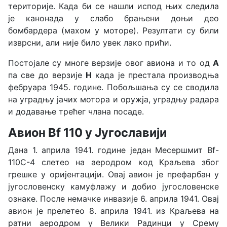
територије. Када би се нашли испод њих следила
је канонада у слабо брањени доњи део
бомбардера (махом у моторе). Резултати су били
изврсни, али није било увек лако прићи.
Постојале су многе верзије овог авиона и то од
А
па све до верзије
H
када је престала производња
фебруара 1945. године. Побољшања су се сводила
на уградњу јачих мотора и оружја, уградњу радара
и додавање трећег члана посаде.
Авион Bf 110 у Југославији
Дана 1. априла 1941. годинe један Месершмит Bf-
110C-4 слетео на аеродром код Краљева због
грешке у оријентацији. Овај авион је префарбан у
југословенску камуфлажу и добио југословенске
ознаке. После немачке инвазије 6. априла 1941. Овај
авион је прелетео 8. априла 1941. из Краљева на
ратни аеродром у Велики Радинци у Срему