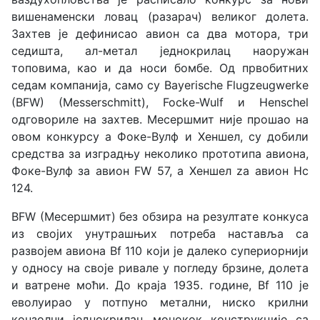
вишенаменски ловац (разарач) великог долета.
Захтев је дефинисао авион са два мотора, три
седишта, ал-метал једнокрилац наоружан
топовима, као и да носи бомбе. Од првобитних
седам компанија, само су Bayerische Flugzeugwerke
(BFW) (Messerschmitt), Focke-Wulf и Henschel
одговориле на захтев. Месершмит није прошао на
овом конкурсу а Фоке-Вулф и Хеншел, су добили
средства за изградњу неколико прототипа авиона,
Фоке-Вулф за авион FW 57, а Хеншел za авион Hc
124.
BFW (Месершмит) без обзира на резултате конкуса
из својих унутрашњих потреба наставља са
развојем авиона Bf 110 који је далеко супериорнији
у односу на своје ривале у погледу брзине, долета
и ватрене моћи. До краја 1935. године, Bf 110 је
еволуирао у потпуно метални, ниско крилни
конзолни једнокрилац монокок конструкције са