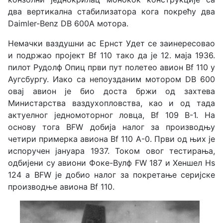
два вертикална стабилизатора кога покрећу два
Daimler-Benz DB 600А мотора.
Немачки ваздушни ас Ернст Удет се заинересовао
и подржао пројект Bf 110 тако да је 12. маја 1936.
пилот Рудолф Опиц први пут полетео авион Bf 110 у
Аугсбургу. Иако са непоузданим мотором DB 600
овај авион је био доста бржи од захтева
Министарства ваздухопловства, као и од тада
актуелног једномоторног ловца, Bf 109 B-1. На
основу тога BFW добија налог за производњу
четири примерка авиона Bf 110 А-0. Први од њих је
испоручен јануара 1937. Током овог тестирања,
одбијени су авиони Фоке-Вулф FW 187 и Хеншел Hs
124 а BFW је добио налог за покретање серијске
производње авиона Bf 110.