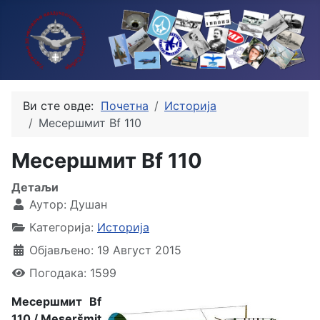
Ви сте овде:
Почетна
Историја
Месершмит Bf 110
Месершмит Bf 110
Детаљи
Аутор:
Душан
Категорија:
Историја
Објављено: 19 Август 2015
Погодака: 1599
Месершмит Bf
110 / Meseršmit