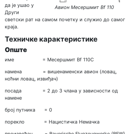
да је ушао у
Авион Месершмит Bf 110
Други
светски рат на самом почетку и служио до самог
краја.
Техничке карактеристике
Опште
име = Месершмит Bf 110C
намена = вишенаменски авион (ловац,
ноћни ловац, извиђач)
посада = 2 до 3 члана у зависности од
намене
број путника = 0
порекло = Нацистичка Немачка
произвођач = Bayerische Flugzeugwerke (BFW)