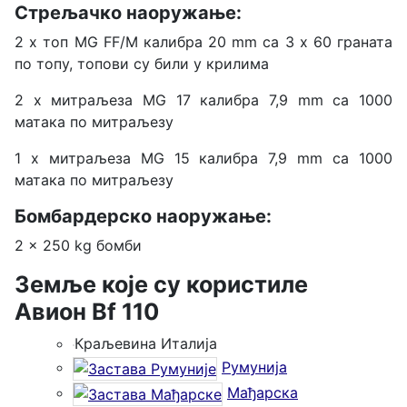
Стрељачко наоружање:
2 х топ MG FF/M калибра 20 mm са 3 х 60 граната
по топу, топови су били у крилима
2 x митраљеза MG 17 калибра 7,9 mm са 1000
матака по митраљезу
1 x митраљеза MG 15 калибра 7,9 mm са 1000
матака по митраљезу
Бомбардерско наоружање:
2 x 250 kg бомби
Земље које су користиле
Авион Bf 110
Краљевина Италија
Румунија
Мађарска