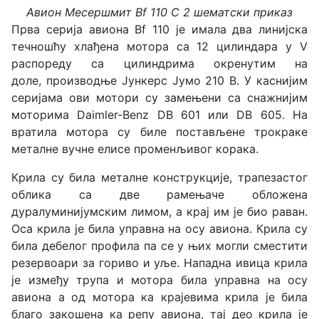
Авион Месершмит Bf 110 С 2 шематски приказ
Прва серија авиона Bf 110 је имала два линијска
течношћу хлађена мотора са 12 цилиндара у V
распореду са цилиндрима окренутим на
доле, производње Јункерс Јумо 210 B. У каснијим
серијама ови мотори су замењени са снажнијим
моторима Daimler-Benz DB 601 или DB 605. На
вратила мотора су биле постављене трокраке
металне вучне елисе променљивог корака.
Крила су била металне конструкције, трапезастог
облика са две рамењаче обложена
дуралуминијумским лимом, а крај им је био раван.
Оса крила је била управна на осу авиона. Крила су
била дебелог профила па се у њих могли сместити
резервоари за гориво и уље. Нападна ивица крила
је између трупа и мотора била управна на осу
авиона а од мотора ка крајевима крила је била
благо закошена ка репу авиона, тај део крила је