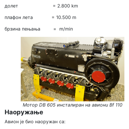
долет = 2.800 km
плафон лета = 10.500 m
брзина пењања = m/min
Мотор
DB 605
инсталиран на авионu Bf
110
Наоружање
Авион је био наоружан са: