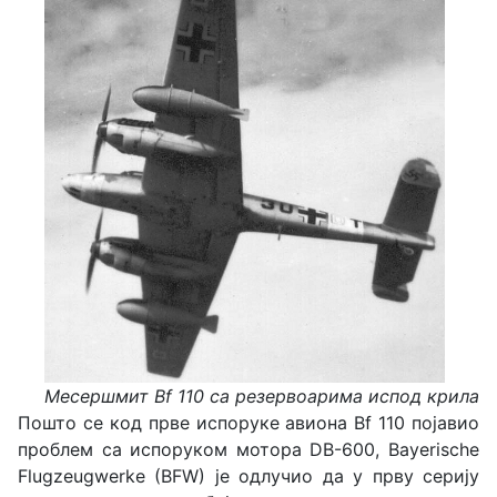
Месершмит Bf 110 са резервоарима испод крила
Пошто се код прве испоруке авиона Bf 110 појавио
проблем са испоруком мотора DB-600, Bayerische
Flugzeugwerke (BFW) је одлучио да у прву серију