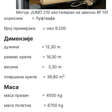
Мотор JUMO 210 инсталиран на авионu Bf 110
корисник = Луфтвафе
број примерака = око 6.200
Димензије
дужина = 12,30 m
размах крила = 16,30 m
висина = 3,30 m
2
површина крила = 38,80 m
Маса
маса празан = 4500 kg
маса полетна = 6700 kg