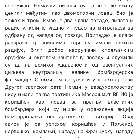
наоружан. Немачки пилоти су га као летелицу
ценили међутим као двомоторни ловац био је
тежак и тром. Имао је два члана посаде, пилота и
радисту, који је уједно и пуцао из митраљеза за
одбрану од напада од позади. Припадао је класи
разарача тј авионима који су имали велики
радијус, били добро наоружани стрељачким
оружјем и оклопом заштићену посаду и служили
су да на великој удаљености од евентуалних
циљева неутралишу велике бомбардерске
формације. С обзиром да уочи и у почетној фази
Другог светског рата Немци у ваздухопловству
нису имали такве противнике Месершмит Bf 110 је
коришћен као ловац за пратњу властитих
бомбардера који су ишли у офанзивне акције
бомбардовања непријатељске територије. Овај
авион је са успехом коришћен у Пољској,
норвешкој кампањи, нападу на Француску, нападу