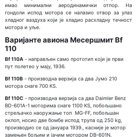
имао минимални аеродинамички отпор. На
гондоли испод мотора се налазио отвор за улаз
хладног ваздуха који је хладио расхладну течност
мотора и уље.
Варијанте авиона Месершмит Bf
110
Bf 110A
- направљен само прототип који је први
пут полетео у мају, 1936.
Bf 110B
- производна верзија са два Јумо 210
мотора снаге 700 KS.
Bf 110C
- производна верзија са два Daimler Benz
BD-601A-1 моторима снаге 1100 KS, побољшано
стрељачко наоружање топ MG-FF, побољшан
оклоп, носио две бомбе испод трупа од 250 kg,
производио се од јануара 1939., касније је мотор
замењен бољим и јачим мотором DB-601N.