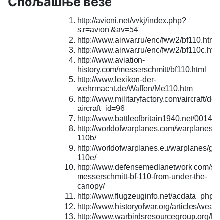
Спољашње везе
http://avioni.net/vvkj/index.php?
str=avioni&av=54
http://www.airwar.ru/enc/fww2/bf110.html
http://www.airwar.ru/enc/fww2/bf110c.htm
http://www.aviation-
history.com/messerschmitt/bf110.html
http://www.lexikon-der-
wehrmacht.de/Waffen/Me110.htm
http://www.militaryfactory.com/aircraft/det
aircraft_id=96
http://www.battleofbritain1940.net/0014.h
http://worldofwarplanes.com/warplanes/g
110b/
http://worldofwarplanes.eu/warplanes/ge
110e/
http://www.defensemedianetwork.com/stor
messerschmitt-bf-110-from-under-the-
canopy/
http://www.flugzeuginfo.net/acdata_php
http://www.historyofwar.org/articles/we
http://www.warbirdsresourcegroup.org/L