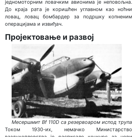
једномоторним ловачким авионима је неповољна.
До краја рата је коришћен углавном као ноћни
ловац, ловац бомбардер за подршку копненим
операцијама и извиђач.
Пројектовање и развој
Месершмит Bf 110D са резервоаром испод трупа
Током 1930-их, немачко Министарство
ваздухопловства је расписало конкурс за нови