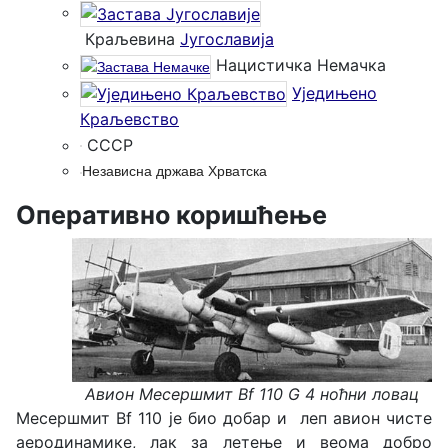
Краљевина
Југославија
Нацистичка Немачка
Уједињено
Краљевство
СССР
Независна држава Хрватска
Оперативно коришћење
Авион Месершмит Bf 110 G 4 ноћни ловац
Месершмит Bf 110 је био добар и леп авион чисте
аеродинамике, лак за летење и веома добро