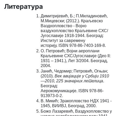
Литература
Димитријевић, Б.; П.Миладиновић,
М.Мицевски; (2012.). Краљевско
Ваздхопловство - Војно
ваздухопловство Краљевине СХС/
Југославије 1918-1944. Београд:
Институт за савремену
историју. ISBN 978-86-7403-169-8.
О. Петровић; Војни аероплани
Краљевине СХС/Југославије (Део II:
1931 – 1941.), Лет 3/2004. Београд,
2004.
Јанић, Чедомир; Петровић, Огњан;
(2010).
Век авијације у Србији 1910
—2010, 225 значајних летелица
.
Београд:
Аерокомуникације. ISBN 978-86-
913973-0-2.
В. Микић; Зракопловство НДХ 1941 -
1945, ВИИВЈ, Београд, 2000.
Божо Лазаревић, Ваздухопловство у