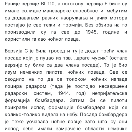
Раније верзије Bf 110, а поготову верзија F биле су
имале солидне маневарске способности, међутим
са додавањем разних наоружања и јачих мотора
постајао је све тежи и тромији. Без обзира на то
производили су га све до 1945. године и
користили га као ноћног ловца.
Верзија G је била тросед и ту је додат трећи члан
посаде који је пуцао из тзв. „шраге мусик“ (остале
верзије су биле са два члана посаде). То је био
изум немачких пилота, ноћних ловаца. Све се
сводило на то да се тококом ноћних напада
лоцира радаром (тада је постојао несавршени
радарски систем, 1944. год) непријатељска
формација бомбардера. Затим би се пилоти
прикрали испод формације бомбардера која се
колико-толико видела на небу. Посада бомбардера
је теже уочавала ноћне ловце зато што су они
испод себе имали замрачене области немачке