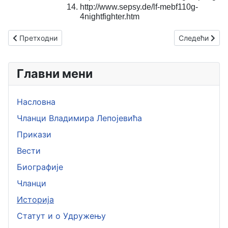
http://www.sepsy.de/lf-mebf110g-
4nightfighter.htm
Претходни чланак: Fi 156 Рода
Следећи члан
Претходни
Следећи
Главни мени
Насловна
Чланци Владимира Лепојевића
Прикази
Вести
Биографије
Чланци
Историја
Статут и о Удружењу