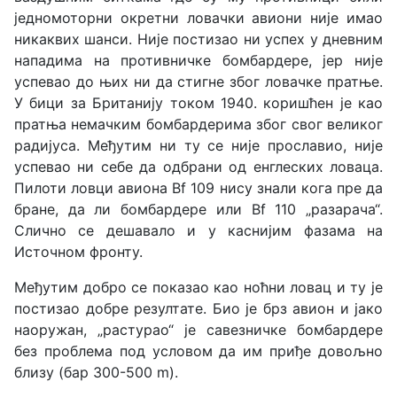
једномоторни окретни ловачки авиони није имао
никаквих шанси. Није постизао ни успех у дневним
нападима на противничке бомбардере, јер није
успевао до њих ни да стигне због ловачке пратње.
У бици за Британију током 1940. коришћен је као
пратња немачким бомбардерима због свог великог
радијуса. Међутим ни ту се није прославио, није
успевао ни себе да одбрани од енглеских ловаца.
Пилоти ловци авиона Bf 109 нису знали кога пре да
бране, да ли бомбардере или Bf 110 „разарача“.
Слично се дешавало и у каснијим фазама на
Источном фронту.
Међутим добро се показао као ноћни ловац и ту је
постизао добре резултате. Био је брз авион и јако
наоружан, „растурао“ је савезничке бомбардере
без проблема под условом да им приђе довољно
близу (бар 300-500 m).