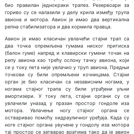
био правилан једнокраки трапез. Резервоари за
гориво су се налазили у делу крила између трупа
авиона и мотора. Авион је имао два вертикална
репна стабилизатора и два кормила правца.
Авион је имао класичан увлачећи стајни трап са
два точка опремљена гумама ниског притиска
(балон гуме) напред и клавирски гумени точак на
репу авиона као трећу ослону тачку авиона, који
се у току лета није увлачио у труп авиона. Предњи
точкови су били опремљени кочницама. Стајни
орган је био класичан са независним ногама, у
ногама стајног трапа су били уграђени уљни
амортизери. У току лета, стајни органи су се
увлачили уназад у празан простор гондоле иза
мотора. Увлачење ногу стајног органа се
остваривао помоћу хидрауличног уређаја. Када су
ноге стајног органа увучене у гондолу иза мотора
тај простор се затварао вратима тако да је авион