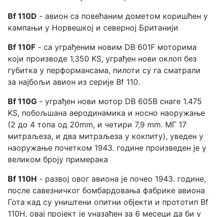
Bf 110D
- авион са повећаним дометом коришћен у
кампањи у Норвешкој и северној Британији
Bf 110F
- са уграђеним новим DB 601F моторима
који производе 1,350 KS, уграђен нови оклоп без
губитка у перформансама, пилоти су га сматрали
за најбољи авион из серије Bf 110.
Bf 110G
- уграђен нови мотор DB 605B снаге 1.475
KS, побољшана аеродинамика и носно наоружање
(2 до 4 топа од 20mm, и четири 7,9 mm. МГ 17
митраљеза, и два митраљеза у кокпиту), уведен у
наоружање почетком 1943. године произведен је у
великом броју примерака
Bf 110H
- развој овог авиона је почео 1943. године,
после савезничког бомбардовања фабрике авиона
Гота кад су уништени опитни објекти и прототип Bf
110H, овај пројект је уназађен за 6 месеци да би у