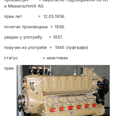
и Messerschmitt AG
први лет = 12.05.1936.
почетак производње = 1936.
уведен у употребу = 1937.
повучен из употребе = 1945 (луфтвафе)
статус = неактиван
први