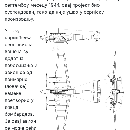
септембру месецу 1944. овај пројект био
суспендован, тако да није ушао у серијску
производњу.
У току
коришћења
овог авиона
вршена су
додатна
побољшања и
авион се од
примарне
(ловачке)
намене
претворио у
ловца
бомбардера.
За овај авион
се може рећи