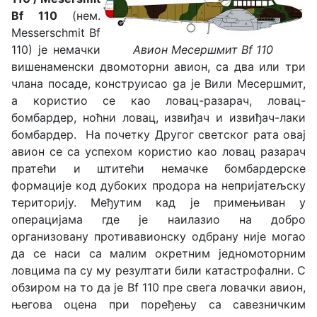
Bf 110
(нем.
Messerschmit Bf
Авион Месершмит Bf 110
110) је немачки
вишенаменски двомоторни авион, са два или три
члана посаде, конструисаo ga je Вили Месершмит,
а користио се као ловац-разарач, ловац-
бомбардер, ноћни ловац, извиђач и извиђач-лаки
бомбардер. На почетку Другог светског рата овај
авион се са успехом користио као ловац разарач
пратећи и штитећи немачке бомбардерске
формације код дубоких продора на непријатељску
територију. Међутим кад је примењиван у
операцијама где је наилазио на добро
организовану противавионску одбрану није могао
да се наси са малим окретним једномоторним
ловцима па су му резултати били катастрофални. С
обзиром на то да је Bf 110 пре свега ловачки авион,
његова оцена при поређењу са савезничким