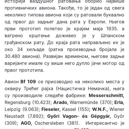
историји ваздушног ратовања оборио највише
противничких авиона. Такође, то је један од свега
неколико типова авиона који су ратовали буквално
од првог до задњег дана рата у Европи. Његов
први прототип полетео је крајем маја 1935. а
ватрено крштење доживео је у Шпанском
грађанском рату. До краја рата направљено их је
око 34 хиљаде (ратна производња бројала је
30.480 авиона). Развијан временом, његове задње
варијанте имале су више него дупло јачи мотор од
првог прототипа.
Авион
Bf 109
се приозводио на неколико места у
оквиру Трећег рајха (Нацистичка Немачка), њега
су производиле следеће фабрике:
Messerschmitt,
Regensburg (10.423);
Arado,
Warnemünde (370);
Erla,
Leipzig (9.063);
Fieseler,
Kassel (155)
; W.N.F.,
Wiener
Neustadt (7.892);
Győri Vagon- és Gépgyár,
Győr
(309);
AGO,
Oschersleben (381). Интересантно је