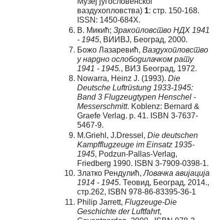
Музеј југословенског
ваздухопловства)
1
: стр. 150-168.
ISSN: 1450-684X.
В. Микић;
Зракопловство НДХ 1941
- 1945
, ВИИВЈ, Београд, 2000.
Божо Лазаревић,
Ваздухопловство
у нардно ослободилачком рату
1941 - 1945.
, ВИЗ Београд, 1972.
Nowarra, Heinz J. (1993).
Die
Deutsche Luftrüstung 1933-1945:
Band 3 Flugzeugtypen Henschel -
Messerschmitt
. Koblenz: Bernard &
Graefe Verlag. p. 41. ISBN 3-7637-
5467-9.
М.Griehl, J.Dressel,
Die deutschen
Kampfflugzeuge im Einsatz 1935-
1945
, Podzun-Pallas-Verlag,
Friedberg 1990. ISBN 3-7909-0398-1.
Златко Рендулић,
Ловачка авијација
1914 - 1945
. Теовид, Београд, 2014.,
стр.262, ISBN 978-86-83395-36-1
Philip Jarrett,
Flugzeuge-Die
Geschichte der Luftfahrt
,