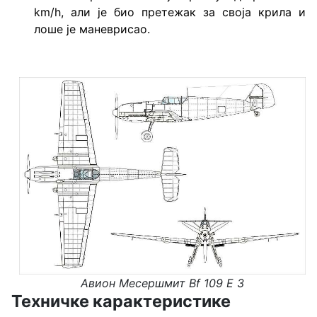
km/h, али је био претежак за своја крила и
лоше је маневрисао.
Авион
Месершмит Bf 109 E 3
Техничке карактеристике