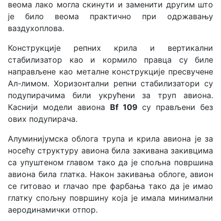
веома лако могла скинути и заменити другим што
је било веома практично при одржавању
ваздухоплова.
Конструкције репних крила и вертикални
стабилизатор као и кормило правца су биле
направљене као металне конструкције пресвучене
Ал-лимом. Хоризонтални репни стабилизатори су
подупирачима били укрућени за труп авиона.
Каснији модели авиона
Bf 109
су прављени без
ових подупирача.
Алуминијумска облога трупа и крила авиона је за
носећу структуру авиона била закивана закивцима
са упуштеном главом тако да је спољна површина
авиона била глатка. Након закивања облоге, авион
се гитовао и глачао пре фарбања тако да је имао
глатку спољну површину која је имала минимални
аеродинамички отпор.