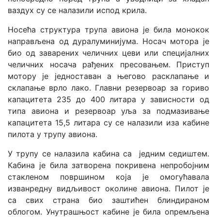
ваздух су се налазили испод крила.
Носећа структура трупа авиона је била монокок
направљена од дуралуминијума. Носач мотора је
био од заварених челичних цеви или специјалних
челичних носача рађених пресовањем. Приступ
мотору је једноставан а његово расклапање и
склапање врло лако. Главни резервоар за гориво
капацитета 235 до 400 литара у зависности од
типа авиона и резервоар уља за подмазивање
капацитета 15,5 литара су се налазили иза кабине
пилота у трупу авиона.
У трупу се налазила кабина са једним седиштем.
Кабина је била затворена покривена непробојним
стакленом површином која је омогућавала
изванредну видљивост околине авиона. Пилот је
са свих страна био заштићен блиндираном
облогом. Унутрашњост кабине је била опремљена