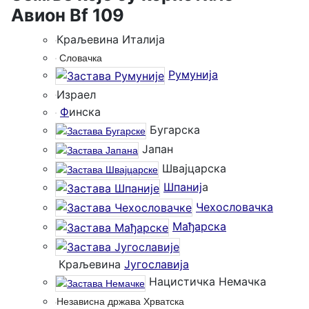
Авион Bf 109
Краљевина Италија
Словачка
Румунија
Израел
Ф
инска
Бугарска
Јапан
Швајцарска
Шпаниј
a
Чехословачка
Мађарска
Краљевина
Југославија
Нацистичка Немачка
Независна држава Хрватска