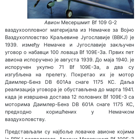
Авион
Месершмит
Bf 109
G-2
ваздухоопловног материјала из Немачке за Војно
Ваздухопловство Краљевине Југославије (ВВКЈ) је
1939. између Немачке и Југославије закључен
уговор о набавци 100 ловаца Bf 109Е-3а. Првих пет
авиона испоручено је августа 1939. До маја 1940. је
испоручен укупно 71 Bf 109Е-3а, а два су
изгубљена на прелету. Покретао их је мотор
Даимлер-Бенз DB 601Аа снаге 1175 КС. Даља
реализација уговора је обустављена до марта 1941.
када је извршена достава 12 половних Bf 109Е-3 са
моторима Даимлер-Бенз DB 601А снаге 1175 КС,
предходно коришћених у Немачком
ваздухоловству.
Представљали су најбоље ловачке авионе којима