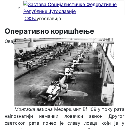
СФРЈ
угославија
Оперативно коришћење
Овај
Монтажа авиона
Месершмит
Bf 109 у току рата
најпознатији немачки ловачки авион Другог
светског рата понео је славу ловца који је у