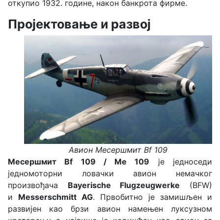
откупио 1932. године, након банкрота фирме.
Пројектовање и развој
Aвион
Месершмит Bf 109
Месершмит Bf 109 / Me 109
је једноседи
једномоторни ловачки авион немачког
произвођача
Bayerische Flugzeugwerke
(BFW)
и
Messerschmitt AG
. Првобитно је замишљен и
развијен као брзи авион намењен луксузном