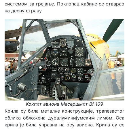
системом за грејање. Поклопац кабине се отварао
на десну страну
Кокпит авиона
Месершмит Bf 109
Крила су била металне конструкције, трапезастог
облика обложена дуралуминијумским лимом. Оса
крила је била управна на осу авиона. Крила су се