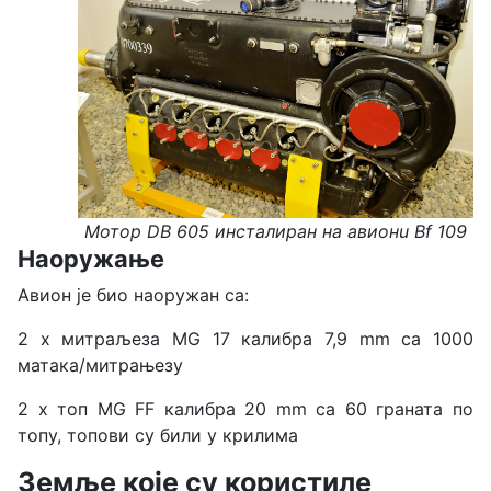
Мотор
DB 605
инсталиран на авионu Bf 109
Наоружање
Авион је био наоружан са:
2 x митраљеза MG 17 калибра 7,9 mm са 1000
матака/митрањезу
2 х топ MG FF калибра 20 mm са 60 граната по
топу, топови су били у крилима
Земље које су користиле