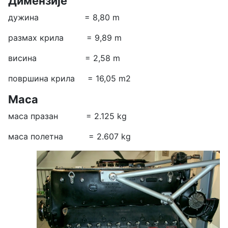
Димензије
дужина = 8,80 m
размах крила = 9,89 m
висина = 2,58 m
површина крила = 16,05 m2
Маса
маса празан = 2.125 kg
маса полетна = 2.607 kg