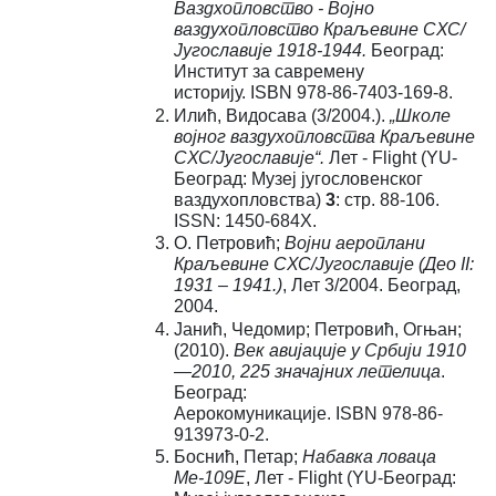
Ваздхопловство - Војно
ваздухопловство Краљевине СХС/
Југославије 1918-1944.
Београд:
Институт за савремену
историју. ISBN 978-86-7403-169-8.
Илић, Видосава (3/2004.).
„Школе
војног ваздухопловства Краљевине
СХС/Југославије“.
Лет - Flight (YU-
Београд: Музеј југословенског
ваздухопловства)
3
: стр. 88-106.
ISSN: 1450-684X.
О. Петровић;
Војни аероплани
Краљевине СХС/Југославије (Део II:
1931 – 1941.)
, Лет 3/2004. Београд,
2004.
Јанић, Чедомир; Петровић, Огњан;
(2010).
Век авијације у Србији 1910
—2010, 225 значајних летелица
.
Београд:
Аерокомуникације. ISBN 978-86-
913973-0-2.
Боснић, Петар;
Набавка ловаца
Ме-109Е
, Лет - Flight
(YU-Београд: