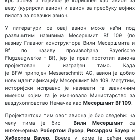
крстарењу а највише је коришћен као авион за
везу (курирски авион) и авион за преобуку војних
пилота за ловачки авион.
У литератури се овај авион може наћи под
различитим називима Месершмит Bf 109 (по
називу Главног конструктора Вили Месершмита и
Bf по називу произвођача Bayerische
Flugzeugwerke - Bf), јер је први прототип авиона
пројектован и изграђен тамо. Када
је BFW припојен
Messerschmitt AG
, авион је добио
нову идентификацију Месершмит Ме 109. Међутим,
историјски исправно је називати га званичним
именом којим га је именовало Министарство за
ваздухопловство Немачке као
Месершмит Bf 109
.
Пројектантски тим овог авиона је био следећи: на
челу тима је био
Вили Месершмит
са
инжењерима
Робертом Лусер
,
Рихардом Бауер
и
Хубертом Бауер
. Време у коме је рађен овај