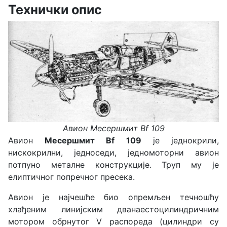
Технички опис
Авион Месершмит Bf 109
Авион
Месершмит
Bf 109
је једнокрили,
нискокрилни, једноседи, једномоторни авион
потпуно металне конструкције. Труп му је
елиптичног попречног пресека.
Авион је најчешће био опремљен течношћу
хлађеним линијским дванаестоцилиндричним
мотором обрнутог V распореда (цилиндри су