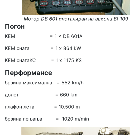
Мотор DB 601 инсталиран на авионu Bf 109
Погон
КЕМ = 1 × DB 601A
КЕМ снага = 1 x 864 kW
КЕМ снагаКС = 1 х 1.175 KS
Перформансе
брзина максимална = 552 km/h
долет = 660 km
плафон лета = 10.500 m
брзина пењања = 1020 m/min