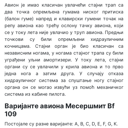
Aвион је имао класичан увлачећи стајни трап са
два точка опремљена гумама ниског притиска
(балон гуме) напред и клавирски гумени точак на
репу авиона као трећу ослону тачку авиона, који
се у току лета није увлачио у труп авиона. Предњи
точкови су били опремљени хидрауличним
кочницама. Стајни орган је био класичан са
независним ногама, у ногама стајног трапа су били
уграђени уљни амортизери. У току лета, стајни
органи су се увлачили у крила авиона и то прво
једна нога а затим друга. У случају отказа
хидрауличног система за спуштање ногу стајног
органа он се могао извући уз помоћ механичког
система из кабине пилота.
Варијанте авиона Месершмит Bf
109
Постојале су разне варијанте: A, B, C, D, E, F, G, K.