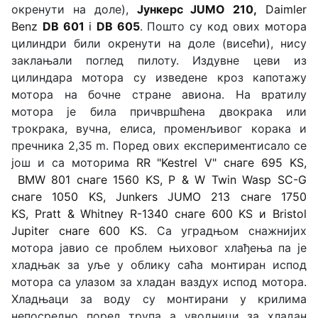
окренути на доле),
Јункерс JUMO 210,
Daimler
Benz
DB 601
i
DB 605
. Пошто су код ових мотора
цилиндри били окренути на доле (висећи), нису
заклањали поглед пилоту. Издувне цеви из
цилиндара мотора су изведене кроз капотажу
мотора на бочне стране авиона. На вратилу
мотора је била причвршћена двокрака или
трокрака, вучна, елиса, променљивог корака и
пречника 2,35 m. Поред ових експериментисало се
још и са моторима
RR "Kestrel V" снаге 695 KS,
BMW 801 снаге 1560 KS, P & W Twin Wasp SC-G
снаге 1050
KS
, Junkers JUMO
213
снаге 1750
KS,
Pratt & Whitney R-1340
снаге 600 KS и
Bristol
Jupiter
снаге 600 KS
.
Са уградњом снажнијих
мотора јавио се проблем њиховог хлађења па је
хладњак за уље у облику саћа монтиран испод
мотора са улазом за хладан ваздух испод мотора.
Хладњаци за воду су монтирани у крилима
непосредно поред трупа а уводници за хладан