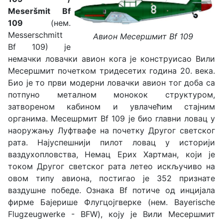
Meseršmit Bf
109
(нем.
Messerschmitt
Авион Месершмит Bf 109
Bf 109) је
немачки ловачки авион кога је конструисао Вили
Месершмит почетком тридесетих година 20. века.
Био је то први модерни ловачки авион тог доба са
потпуно металном монокок структуром,
затвореном кабином и увлачећим стајним
органима. Месешрмит Bf 109 је био главни ловац у
наоружању Луфтвафе на почетку Другог светског
рата. Најуспешнији пилот ловац у историји
ваздухопловства, Немац Ерих Хартман, који је
током Другог светског рата летео искључиво на
овом типу авиона, постигао је 352 признате
ваздушне победе. Ознака Bf потиче од инцијала
фирме Бајерише Флугцојгверке (нем. Bayerische
Flugzeugwerke - BFW), коју је Вили Месершмит