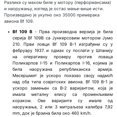
Разлике су махом биле у мотору (перформансама)
и наоружању, изглед је остао мање-више исти.
Произведено је укупно око 35000 примерака
авиона Bf 109.
Bf 109 B
- Прва производна верзија је била
серија Bf 109B са Јункерсовим мотором Јумо
210. Први ловци Bf 109 B-1 изграђени су у
фебруару 1937. и одмах су послати у Шпанију
на оперативну проверу против ловаца
Поликарпов I-15 и Поликарпов I-16, којима је
била наоружана републиканска армија.
Месершмит је ускоро показао своју надмоћ
над оба типа совјетских авиона. Bf 109 B-1 је
ускоро замењен са B-2 варијантом, која је
имала металну елису са променљивим
кораком. Ове варијанте су имале од
наоружања, 2 или 3 митраљеза калибра 7,92
mm, док је брзина била око 460 km/h.