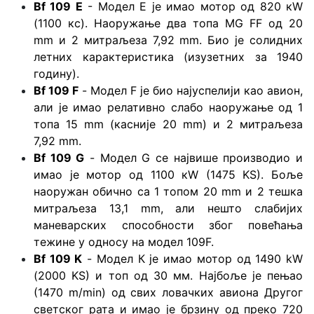
Bf 109 Е
- Модел Е је имао мотор од 820 кW
(1100 кс). Наоружање два топа MG FF од 20
mm и 2 митраљеза 7,92 mm. Био је солидних
летних карактеристика (изузетних за 1940
годину).
Bf 109 F
- Модел F је био најуспелији као авион,
али је имао релативно слабо наоружање од 1
топа 15 mm (касније 20 mm) и 2 митраљеза
7,92 mm.
Bf 109 G
- Модел G се највише производио и
имао је мотор од 1100 кW (1475 KS). Боље
наоружан обично са 1 топом 20 mm и 2 тешка
митраљеза 13,1 mm, али нешто слабијих
маневарских способности због повећања
тежине у односу на модел 109F.
Bf 109 K
- Модел К је имао мотор од 1490 kW
(2000 KS) и топ од 30 мм. Најбоље је пењао
(1470 m/min) од свих ловачких авиона Другог
светског рата и имао је брзину од преко 720