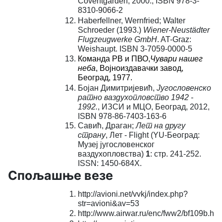
Coventgarden, 2000., ISBN 978-3-
8310-9066-2
Haberfellner, Wernfried; Walter
Schroeder (1993.)
Wiener-Neustädter
Flugzeugwerke GmbH
. AT-Graz:
Weishaupt. ISBN 3-7059-0000-5
Команда РВ и ПВО,
Чувари нашег
неба
, Војноиздавачки завод,
Београд, 1977.
Бојан Димитријевић,
Југословенско
ратно ваздухопловство 1942 -
1992.
, ИЗСИ и МЦО, Београд, 2012,
ISBN 978-86-7403-163-6
Савић, Драган;
Лет на другу
страну
, Лет - Flight
(YU-Београд:
Музеј југословенског
ваздухопловства)
1
: стр. 241-252.
ISSN: 1450-684X.
Спољашње везе
http://avioni.net/vvkj/index.php?
str=avioni&av=53
http://www.airwar.ru/enc/fww2/bf109b.htm