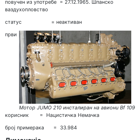
повучен из употребе = 27.12.1965. Шпанско
ваздухопловство
статус = неактиван
први
Мотор JUMO 210 инсталиран на авионu Bf 109
корисник = Нацистичка Немачка
број примерака = 33.984