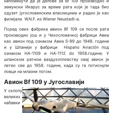
напоменути да је делове за Bf 109 производио и
земунски Икарус за време рата који је тада био
одузет југословенским власницима и радио је као
филијала W.N.F. из Wiener Neustadt-а.
Поред ових фабрика авион Bf 109 се после рата
производио још и у Чехословачкој фабрици Авиа
као авион под ознаком Авиа S-99 до 1948. године
и у Шпанији у фабрици Hispano Aviación под
ознаком HA-1109 и HA-1112 do 1958.године. У
шпанском ратном ваздухопловству овај авион је
летео све до 1958. године, када су га потиснули
ловци на млазни погом.
Авион Bf 109 у Југославији
У склопу
великих
набавки