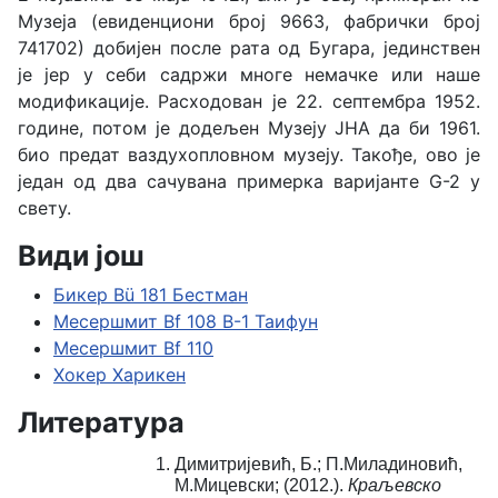
Музеја (евиденциони број 9663, фабрички број
741702) добијен после рата од Бугара, јединствен
је јер у себи садржи многе немачке или наше
модификације. Расходован је 22. септембра 1952.
године, потом је додељен Музеју ЈНА да би 1961.
био предат ваздухопловном музеју. Такође, ово је
један од два сачувана примерка варијанте G-2 у
свету.
Види још
Бикер Bü 181 Бестман
Месершмит Bf 108 B-1 Таифун
Месершмит Bf 110
Хокер Харикен
Литература
Димитријевић, Б.; П.Миладиновић,
М.Мицевски; (2012.).
Краљевско