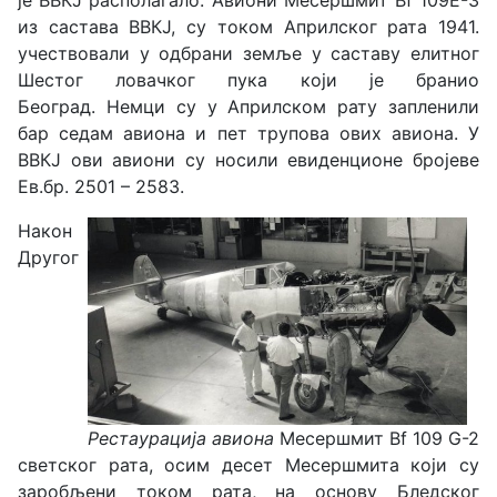
је ВВКЈ располагало. Авиони Месершмит Bf 109Е-3
из састава ВВКЈ, су током Априлског рата 1941.
учествовали у одбрани земље у саставу елитног
Шестог ловачког пука који је бранио
Београд. Немци су у Априлском рату запленили
бар седам авиона и пет трупова ових авиона. У
ВВКЈ ови авиони су носили евиденционе бројеве
Ев.бр. 2501 – 2583.
Након
Другог
Рестаурација aвионa
Месершмит
Bf 109
G-2
светског рата, осим десет Месершмита који су
заробљени током рата, на основу Бледског