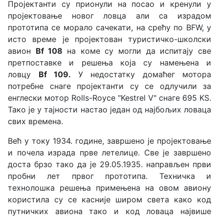
Пројектанти су прионули на посао и кренули у
пројектовање новог ловца али са израдом
прототипа се морало сачекати, на срећу по BFW, у
исто време је пројектован туристичко-школски
авион
Bf 108
на коме су могли да испитају све
претпоставке и решења која су намењена и
ловцу
Bf 109.
У недостатку домаћег мотора
потребне снаге пројектанти су се одлучили за
енглески мотор Rolls-Royce "Kestrel V" снаге 695 KS.
Тако је у тајности настао један од најбољих ловаца
свих времена.
Већ у току 1934. године, завршено је пројектовање
и почела израда прве летелице. Све је завршено
доста брзо тако да је 29.05.1935. направљен први
пробни лет првог прототипа. Техничка и
технолошка решења примењена на овом авиону
користила су се касније широм света како код
путничких авиона тако и код ловаца највише