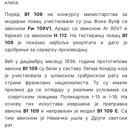
класе.
Поред
Bf 109
на конкурсу министарства за
модерни ловац учествовали су још Фоке Вулф са
авионом
Fw 159V1
, Арадо са авионом Ar 80V1 и
Хајнкел са авионом
H 112
. На тестирању ловац
Bf
109
је показао најбоље резултате и дато је
одобрење за серијску производњу.
Већ у децембру месецу 1936. године прототипови
авиона
Bf 109
су били у саставу Легије Кондор која
је учествовала у шпанском грађанском рату на
страни франкових националиста. Ту су имали
прилике да се огледају у реалним условима са
совјетским ловцима Поликарпов I-15 и I-16. На
основу тих искустава извршена је преправка
авиона
Bf 109
и направљен је модел
Bf 109 Е.
Са
тим авионом је Немачка ушла у Други светски
рат.