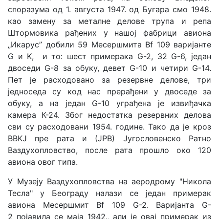
споразума од 1. августа 1947. од Бугара смо 1948.
као замену за металне делове трупа и репа
Штормовика рађених у нашој фабрици авиона
„Икарус” добили 59 Месершмита Bf 109 варијантe
G и K, и то: шест примерака G-2, 32 G-6, један
двоседи G-8 за обуку, девет G-10 и четири G-14.
Пет је расходовано за резервне делове, три
једноседа су код нас прерађени у двоседе за
обуку, а на један G-10 уграђена је извиђачка
камера К-24. Због недостатка резервних делова
сви су расходовани 1954. године. Тако да је кроз
ВВКЈ пре рата и (ЈРВ) Југословенско Ратно
Ваздухопловство, после рата прошло око 120
авиона овог типа.
У Музеју Ваздухопловства на аеродрому "Никола
Тесла" у Београду налази се један примерак
авиона Месершмит Bf 109 G-2. Варијанта G-
2 појавила се маја 1942., али је овај примерак из