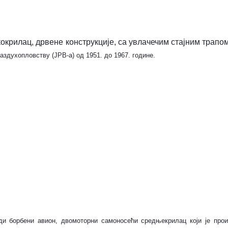
крилац, дрвене конструкције, са увлачечим стајним трапом
здухопловству (ЈРВ-а) од 1951. до 1967. године.
ди борбени авион, двомоторни самоносећи средњекрилац који је прои