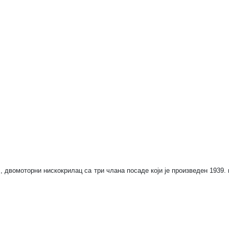
, двомоторни нискокрилац са три члана посаде који је произведен 1939. 