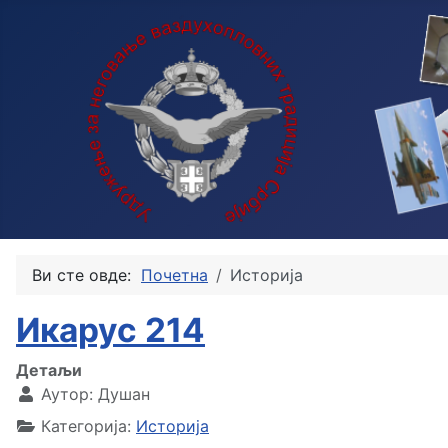
Ви сте овде:
Почетна
Историја
Икарус 214
Детаљи
Аутор:
Душан
Категорија:
Историја