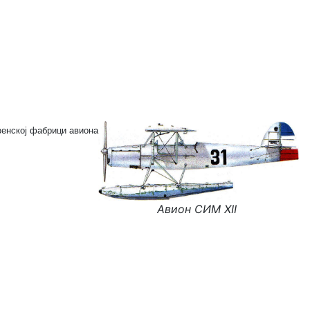
венској фабрици авиона
Авион СИМ XII