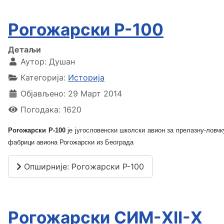
Рогожарски Р-100
Детаљи
Аутор:
Душан
Категорија:
Историја
Објављено: 29 Март 2014
Погодака: 1620
Рогожарски Р-100
је југословенски школски авион за прелазну-ловчку
фабрици авиона Рогожарски из Београда
Опширније: Рогожарски Р-100
Рогожарски СИМ-XII-Х