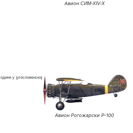
Авион
СИМ-XIV-Х
године у југословенској
Авион Рогожарски Р-100