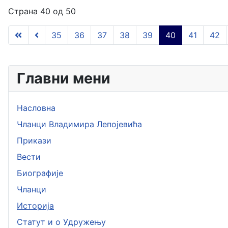
Страна 40 од 50
35
36
37
38
39
40
41
42
Главни мени
Насловна
Чланци Владимира Лепојевића
Прикази
Вести
Биографије
Чланци
Историја
Статут и о Удружењу