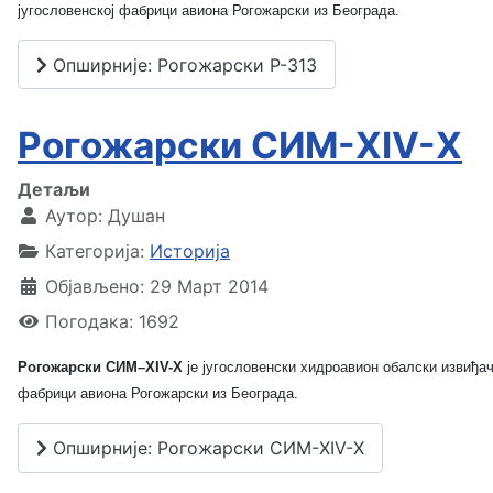
југословенској фабрици авиона Рогожарски из Београда.
Опширније: Рогожарски Р-313
Рогожарски СИМ-XIV-Х
Детаљи
Аутор:
Душан
Категорија:
Историја
Објављено: 29 Март 2014
Погодака: 1692
Рогожарски СИМ–XIV-Х
је југословенски хидроавион обалски извиђач
фабрици авиона Рогожарски из Београда.
Опширније: Рогожарски СИМ-XIV-Х