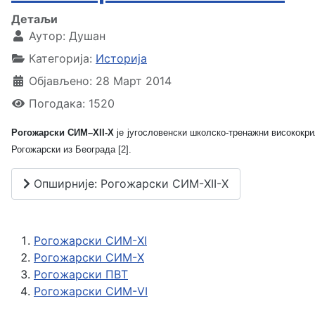
Детаљи
Аутор:
Душан
Категорија:
Историја
Објављено: 28 Март 2014
Погодака: 1520
Рогожарски СИМ–XII-Х
је југословенски школско-тренажни висококрил
Рогожарски из Београда [2].
Опширније: Рогожарски СИМ-XII-Х
Рогожарски СИМ-XI
Рогожарски СИМ-X
Рогожарски ПВТ
Рогожарски СИМ-VI