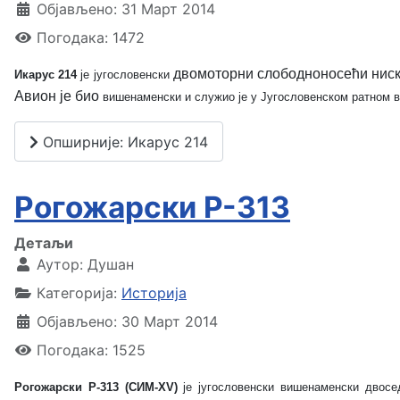
Објављено: 31 Март 2014
Погодака: 1472
двомоторни слободноносећи ниско
Икарус 214
је југословенски
Авион је био
вишенаменски и служио је у Југословенском ратном ва
Опширније: Икарус 214
Рогожарски Р-313
Детаљи
Аутор:
Душан
Категорија:
Историја
Објављено: 30 Март 2014
Погодака: 1525
Рогожарски Р-313 (СИМ-XV)
је југословенски вишенаменски двосе