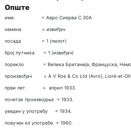
Опште
име = Авро Сиерва С.30А
намена = извиђач
посада = 1 (пилот)
број путника = 1 (извиђач)
порекло = Велика Британија, Француска, Нема
произвођач =
A V Roe & Co Ltd (Avro),
Lioré-et-Oli
први лет = април 1933.
почетак производње = 1933.
уведен у употребу = 1934.
повучен из употребе = 1960.