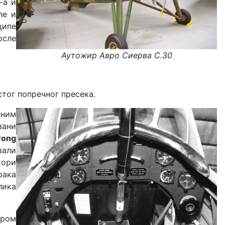
-а и
ће и
ципе
осле
Аутожир Авро Сиерва С.30
стог попречног пресека.
лним
вани
rong
вали
тори
рака
лика
хром