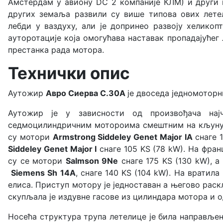
Амстердам у авиону DC 2 компаније КЛМ) и други 
других земаља развили су више типова ових летел
лебди у ваздуху, али је допринео развоју хелико
ауторотације која омогућава наставак пропадајућег
престанка рада мотора.
Технички опис
Аутожир
Авро Сиерва С.30А
је двоседа једномоторн
Аутожир је у зависности од произвођача нај
седмоцилиндричним мотороима смештним на кљуну 
су мотори
Armstrong Siddeley Genet Major IА
снаге 1
Siddeley Genet Major I
снаге 105 KS (78 kW). На фран
су се мотори
Salmson 9Ne
снаге 175 KS (130 kW), 
Siemens Sh 14A
, снаге 140 KS (104 kW). На вратил
елиса. Приступ мотору је једноставан а његово рас
скупљала је издувне гасове из цилиндара мотора и 
Носећа структура трупа летелице је била направље