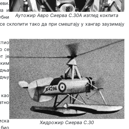
еви.
ла и
Аутожир Авро Сиерва С.30A изглед кокпита
убни
се склопити тако да при смештају у хангар заузимају
стио
о се
т је
ским
едња
едњу
 као
атно
иска
Хидрожир Сиерва С.30
 био