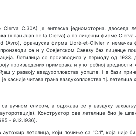
o Cierva C.30A) је енглеска једномоторна, двоседа л
рва
(шпан.Juan de la Cierva) а по лиценци фирме Cierva
 (Avro), француска фирма Lioré-et-Olivier и немачка 
 производи се и у Совјетском Савезу без лиценце по
ција. Летилица се производила у периоду од 1933. д
роју произведених примерака и употребној вредности, 
еђаш у развоју ваздухопловства уопште. На бази прин
је касније читава грана ваздухопловства тј. летелица
 са вучном елисом, а одржава се у ваздуху захваљу
ауторотација). Конструктор ове летелице био је шпа
85 - 9.12.1936).
 аутожир летелица, који почиње са "С.1", која није би