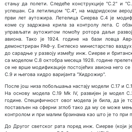
стању да полети. Следеће конструкције "С.2" и "С
успешан. Са летилицом "С.4", на мадридском аерод
први лет аутожира. Летелица Сиерва С.4 је модиф
коме су задржана крила за контролу лета. С об
управљати аутожитом помоћу ротора даљи развој
авиона. Тако је 1924. године на бази ловца Ав
демонстриран РАФ-у. Енглеско министарство ваздухо
до сарадње у развоју између инж. Сиерве и британск
са моделом С.8 октобра месеца 1928. године прелете
се не врше модификације постојећих авиона него се
С.9 и његова хидро варијанта "Хидрожир".
После још низа побољшања настају модели С.17 и С.1
На основу модела С.19 Mk IV, развијен је модел С
године. Специфичност овог модела је била, да је 
постављен на сферни зглоб тако да му се може мењ
контролом и при малим брзинама као што је то при 
До Другог светског рата поред инж. Сиерве (који је