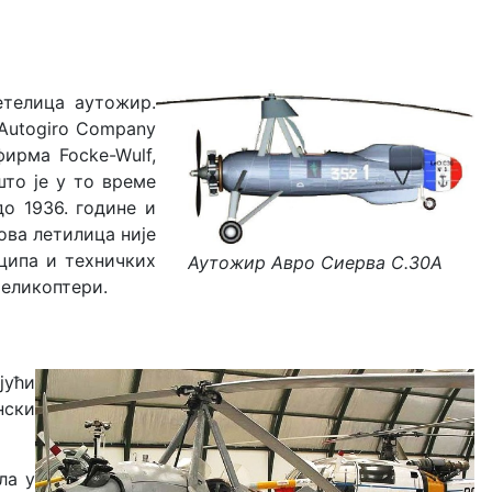
етелица аутожир.
 Autogiro Company
фирма Focke-Wulf,
што је у то време
о 1936. године и
ова летилица није
ципа и техничких
Аутожир Авро Сиерва С.30А
 хеликоптери.
јући
нски
ла у