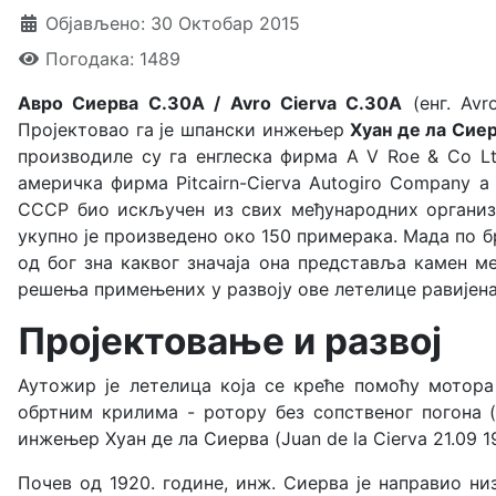
Објављено: 30 Октобар 2015
Погодака: 1489
Авро Сиерва С.30А / Avro Cierva C.30A
(енг. Avr
Пројектовао га је шпански инжењер
Хуан де ла Сие
производиле су га енглеска фирма A V Roe & Co Ltd
америчка фирма Pitcairn-Cierva Autogiro Company а
СССР био искључен из свих међународних организа
укупно је произведено око 150 примерака. Мада по б
од бог зна каквог значаја она представља камен м
решења примењених у развоју ове летелице равијена 
Пројектовање и развој
Аутожир је летелица која се креће помоћу мотора
обртним крилима - ротору без сопственог погона (
инжењер Хуан де ла Сиерва (Juan de la Cierva 21.09 19
Почев од 1920. године, инж. Сиерва је направио низ