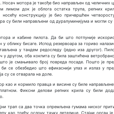
. Носач мотора је такође био направљен од челичних ц
м лимом док је облога остатка трупа, репних кри
а носећу конструкцију је био причвршћен четворост
ра су били направљени од дуралуминијума и могли су 
отора и кабине пилота. Да би што потпуније искори
н у облику бисаге. Испод резервоара за гориво налази
тављена у тандем редоследу (једно иза другог). Пило
ч у другом, оба кокпита су била заштићена ветробран
што је смањивало број повреда посаде. Пошто је пр
 би се обезбедио што ефикаснији улаз и излаз у пр
а су се отварала на доле.
ор као и кормило правца и висине су биле направљене
 платном. Фиксни делови репних крила су били дод
о.
јни трап са два точка опремљена гумама ниског прит
епу као трећу ослону тачку летелице. Стајни орган је