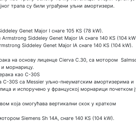
јног трапа су били уграђени уљни амортизери.
deley Genet Major I снаге 105 KS (78 kW).
mstrong Siddeley Genet Major IА снаге 140 KS (104 kW
strong Siddeley Genet Major IA снаге 140 KS (104 kW).
ака на основу лиценце Cierva C.30, са мотором Salms
у и морнарицу.
ерака као C-30S
а C-30S са Messier уљно-пнеуматским амортизерима и
лица и испоручено у француској морнарици почетком ј
авом која омогућава вертикални скок у кратком
тором Siemens Sh 14A, снаге 140 KS (104 kW).