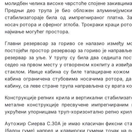
молидбен челика високе чврстоће спојене закивцима
Предњи део трупа је био обложен алуминијумски
стабилизатораје била од импрегнираног платна. З
носач ротора и сферног зглоба. Трокраки краци рото
најмање могућег простора.
Главни резервоар за гориво се налазио између м
постојећи простор резервоар за гориво је направље
резервар за уље. У трупу су била два седишта пос
седео на првом месту у отвореном кокпиту а извиђа
стаклом. Ивице кабина су биле тапациране кожом 
кабина ограничена стубовима носачима ротора, да
кабину, са леве стране трупа направљена су врата кој
Конструкције репних крила и вертикални стабилизат
металне конструкције пресвучене импрегнираним
укрућени упорницама труп-хоризонтално репно крил
Aутожир Сиерва С.30А је имао класичан фиксни ста
(балон гуме) напред и клавирски гумени точак на р