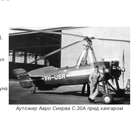
).
on
уна
Аутожир Авро Сиерва С.30А пред хангаром