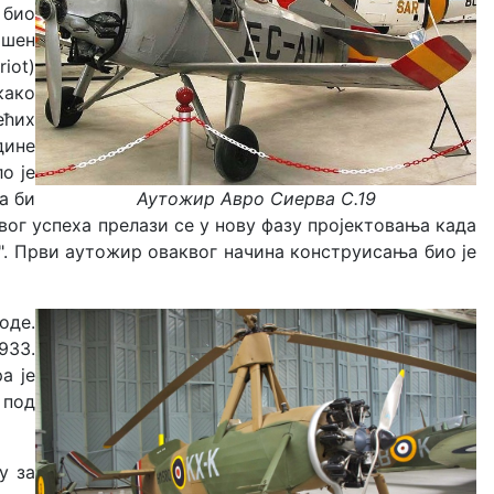
 био
ршен
iot)
како
ећих
дине
о је
а би
Аутожир Авро Сиерва С.19
вог успеха прелази се у нову фазу пројектовања када
". Први аутожир оваквог начина конструисања био је
оде.
933.
а је
 под
у за