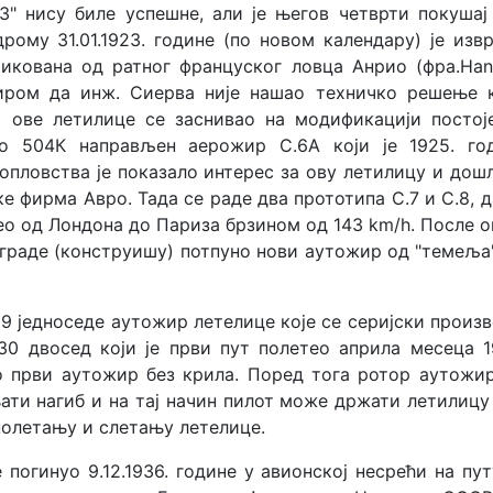
.3" нису биле успешне, али је његов четврти покушај
рому 31.01.1923. године (по новом календару) је изв
икована од ратног француског ловца Анрио (фра.Hanr
зиром да инж. Сиерва није нашао техничко решење 
 ове летилице се заснивао на модификацији постој
ро 504К направљен аерожир С.6А који је 1925. го
пловства је показало интерес за ову летилицу и дошл
е фирма Авро. Тада се раде два прототипа С.7 и С.8, д
о од Лондона до Париза брзином од 143 km/h. После о
 граде (конструишу) потпуно нови аутожир од "темеља
9 једноседе аутожир летелице које се серијски произв
.30 двосед који је први пут полетео априла месеца 1
то први аутожир без крила. Поред тога ротор аутожир
ати нагиб и на тај начин пилот може држати летилицу
полетању и слетању летелице.
 погинуо 9.12.1936. године у авионској несрећи на пут