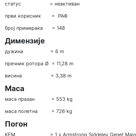
статус = неактиван
први корисник = РАФ
број примерака = 148
Димензије
дужина = 6 m
пречник ротора Ø = 11,28 m
висина = 3,38 m
Маса
маса празан = 553 kg
маса полетна = 726 kg
Погон
КЕМ = 1 х
Armstrong Siddeley Genet Major