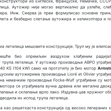
конструктори из Енглеске, Француске, Немачке, СССР
ица. Аутожир није могао вертикално да узлеће, сле
птера. Инж. Сиерва је први формулисао основне прин
 лета и безбедно слетање аутожира и хеликоптера и п
иа летелица мешовите конструкције. Труп му је елипса
чешће био опремљен ваздухом хлађеним радија
трупа летелице. У аутожир производње АВРО уграђи
40 KS (104 kW) само на прототипу је био мотор
Armst
цуским аутожирима производње Lioré et Olivier
уграђи
а на немачким производње Focke-Wulf уграђивни су мо
а мотора се уграђивала вучна дрвена или метална двок
клапање и склапање врло лако. Издувна цев кружног об
одводила их испод трупа летелице.
на као решеткаста конструкција од високо легираних 