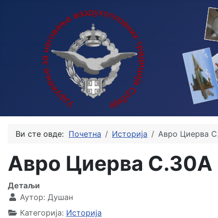
Ви сте овде:
Почетна
Историја
Авро Циерва C
Авро Циерва C.30A
Детаљи
Аутор:
Душан
Категорија:
Историја