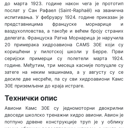
до марта 1923. године након чега је прототип
послат у Сан Рафаел (Saint-Raphaël) на званична
испитивања. У фебруару 1924. године приказан је
представницима француске морнарице и
ваздухопловства, а такође и већем броју страних
делегата. Француска Ратна Морнарица је наручила
20 примерака хидроавиона CAMS 30Е који су
коришћени у пилотској школи у Берре. Први
серијски примерци су полетели марта 1924.
године. Међутим, три месеца касније попуцале су
затеге на неким машинама, а у августу су се
десиле две несреће, па су сви хидроавиони Камс
30Е приземљени до краја истраге.
Технички опис
Авиони Камс 30Е су једномоторни двокрилни
двоседи школско тренажни хидро авиони. Авион је
потпуно дрвене конструкције труп је у облику