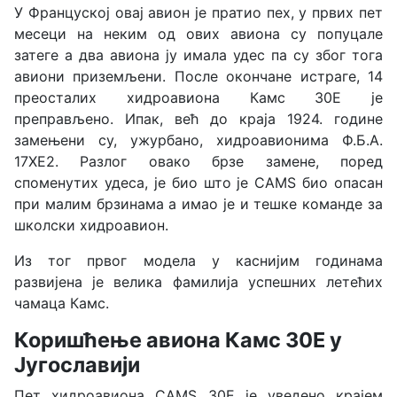
У Француској овај авион је пратио пех, у првих пет
месеци на неким од ових авиона су попуцале
затеге а два авиона ју имала удес па су због тога
авиони приземљени. После окончане истраге, 14
преосталих хидроавиона Камс 30Е је
преправљено. Ипак, већ до краја 1924. године
замењени су, ужурбано, хидроавионима Ф.Б.А.
17ХЕ2. Разлог овако брзе замене, поред
споменутих удеса, је био што је CAMS био опасан
при малим брзинама а имао је и тешке команде за
школски хидроавион.
Из тог првог модела у каснијим годинама
развијена је велика фамилија успешних летећих
чамаца Камс.
Коришћење авиона Камс 30Е у
Југославији
Пет хидроавиона CAMS 30Е је уведено крајем