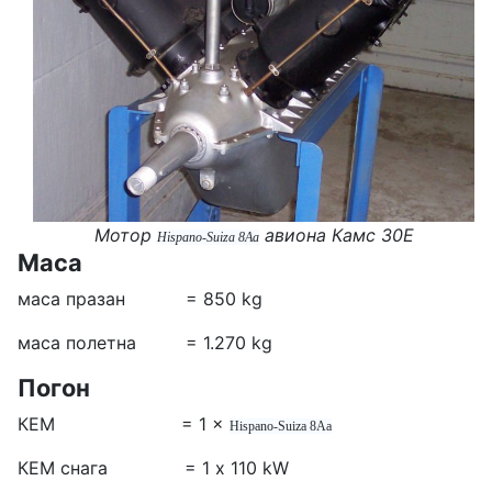
Мотор
авиона
Камс 30Е
Hispano-Suiza 8Aa
Маса
маса празан = 850 kg
маса полетна = 1.270 kg
Погон
КЕМ = 1 ×
Hispano-Suiza 8Aa
КЕМ снага = 1 x 110 kW