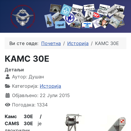
Ви сте овде:
Почетна
Историја
КАМС 30E
КАМС 30E
Детаљи
Аутор:
Душан
Категорија:
Историја
Објављено: 22 Јули 2015
Погодака: 1334
Камс 30Е /
CAMS 30E
је
двокрилни