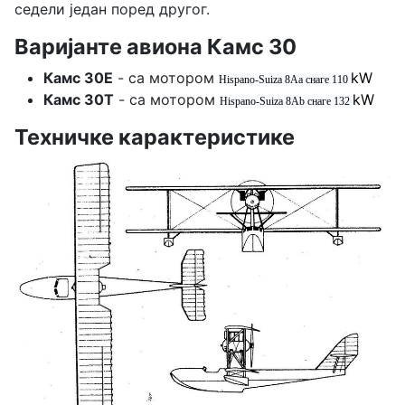
седели један поред другог.
Варијанте авиона Камс 30
Камс 30Е
- са мотором
kW
Hispano-Suiza 8Aa снаге 110
Камс 30Т
- са мотором
kW
Hispano-Suiza 8Ab снаге 132
Техничке карактеристике