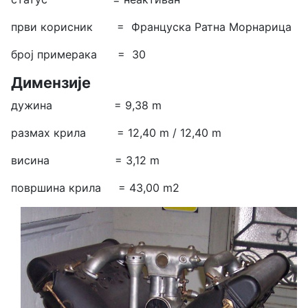
први корисник = Француска Ратна Морнарица
број примерака = 30
Димензије
дужина = 9,38 m
размах крила = 12,40 m / 12,40 m
висина = 3,12 m
површина крила = 43,00 m2