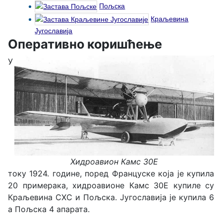
Пољска
Краљевина
Југославија
Оперативно коришћење
У
Хидроавион Камс 30Е
току 1924. године, поред Француске која је купила
20 примерака, хидроавионе Камс 30Е купиле су
Краљевина СХС и Пољска. Југославија је купила 6
а Пољска 4 апарата.