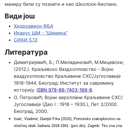
маниру били су познати и као Школски-Хиспано.
Види још
Хидроавион ФБА
Икарус ШМ - "Шимика"
СИАИ S.13
Литература
Димитријевић, Б.; П.Миладиновић, М.Мицевски;
(2012.). Краљевско Ваздхопловство - Војно
ваздухопловство Краљевине СХС/Југославије
1918-1944. Београд: Институт за савремену
историју.
ISBN 978-86-7403-169-8
.
О. Петровић; Војни аероплани Краљевине СХС/
Југославије (Део I : 1918 – 1930.), Лет 2/2000.
Београд, 2000.
Isaić, Vladimir; Danijel Frka (2010), Pomorsko zrakoplovstvo na
istočnoj obali Jadrana 1918-1941. (prvi dio). Zagreb: Tko zna zna