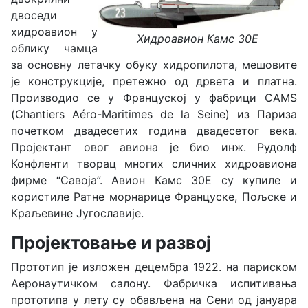
двоседи
хидроавион у
Хидроавион Камс 30Е
облику чамца
за основну летачку обуку хидропилота, мешовите
je конструкције, претежно од дрвета и платна.
Производио се у Француској у фабрици CAMS
(Chantiers Aéro-Maritimes de la Seine) из Париза
почетком двадесетих година двадесетог века.
Пројектант овог авиона је био инж. Рудолф
Конфленти творац многих сличних хидроавиона
фирме “Савоја”. Авион Камс 30Е су купиле и
користиле Ратне морнарице Француске, Пољске и
Краљевине Југославије.
Пројектовање и развој
Прототип је изложен децембра 1922. на париском
Аеронаутичком салону. Фабричка испитивања
прототипа у лету су обављена на Сени од јануара