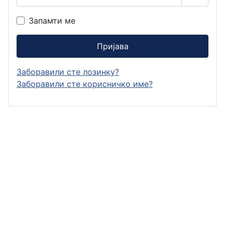
Прикаж
Запамти ме
Пријава
Заборавили сте лозинку?
Заборавили сте корисничко име?