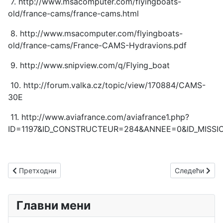
7. http://www.msacomputer.com/flyingboats-
old/france-cams/france-cams.html
8. http://www.msacomputer.com/flyingboats-
old/france-cams/France-CAMS-Hydravions.pdf
9. http://www.snipview.com/q/Flying_boat
10. http://forum.valka.cz/topic/view/170884/CAMS-
30E
11. http://www.aviafrance.com/aviafrance1.php?
ID=1197&ID_CONSTRUCTEUR=284&ANNEE=0&ID_MISS
Претходни чланак: Капрони Ca.310
Следећи члана
Претходни
Следећи
Главни мени