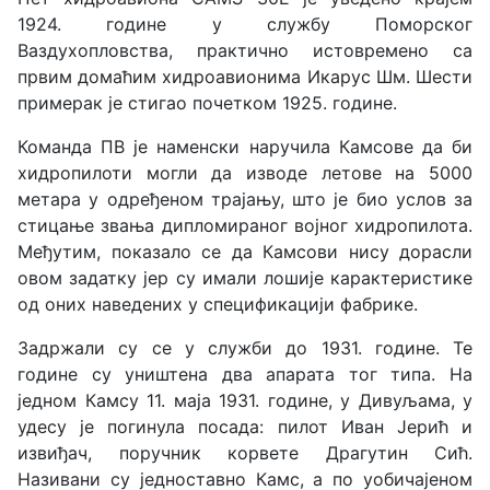
1924. године у службу Поморског
Ваздухопловства, практично истовремено са
првим домаћим хидроавионима Икарус Шм. Шести
примерак је стигао почетком 1925. године.
Команда ПВ је наменски наручила Камсове да би
хидропилоти могли да изводе летове на 5000
метара у одређеном трајању, што је био услов за
стицање звања дипломираног војног хидропилота.
Међутим, показало се да Камсови нису дорасли
овом задатку јер су имали лошије карактеристике
од оних наведених у спецификацији фабрике.
Задржали су се у служби до 1931. године. Те
године су уништена два апарата тог типа. На
једном Камсу 11. маја 1931. године, у Дивуљама, у
удесу је погинула посада: пилот Иван Јерић и
извиђач, поручник корвете Драгутин Сић.
Називани су једноставно Камс, а по уобичајеном