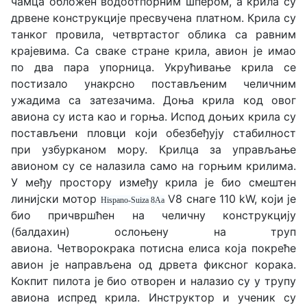
чамца обложен водоотпорним шпером, а крила су
дрвене конструкције пресвучена платном. Крила су
танког провила, четвртастог облика са равним
крајевима. Са сваке стране крила, авион је имао
по два пара упорница. Укрућивање крила се
постизало унакрсно постављеним челичним
ужадима са затезачима. Доња крила код овог
авиона су иста као и горња. Испод доњих крила су
постављени пловци који обезбеђују стабилност
при узбурканом мору. Крилца за управљање
авионом су се налазила само на горњим крилима.
У међу простору између крила је био смештен
линијски мотор
V8 снаге 110 kW, који је
Hispano-Suiza 8Aa
био причвршћен на челичну конструкцију
(балдахин) ослоњену на труп
авиона. Четворокрака потисна елиса која покреће
авион је направљена од дрвета фиксног корака.
Кокпит пилота је био отворен и налазио су у трупу
авиона испред крила. Инструктор и ученик су