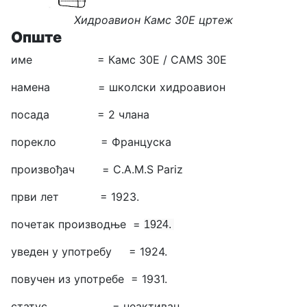
Хидроавион
Камс 30Е
цртеж
Опште
име = Камс 30Е / CAMS 30E
намена = школски хидроавион
посада = 2 члана
порекло = Француска
произвођач =
C.A.M.S Pariz
први лет = 1923.
почетак производње =
1924.
уведен у употребу = 1924.
повучен из употребе = 1931.
статус = неактиван