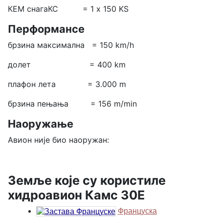
КЕМ снагаКС = 1 х 150 KS
Перформансе
брзина максимална = 150 km/h
долет = 400 km
плафон лета = 3.000 m
брзина пењања = 156 m/min
Наоружање
Авион није био наоружан:
Земље које су користиле
хидроавион Камс 30Е
Француска