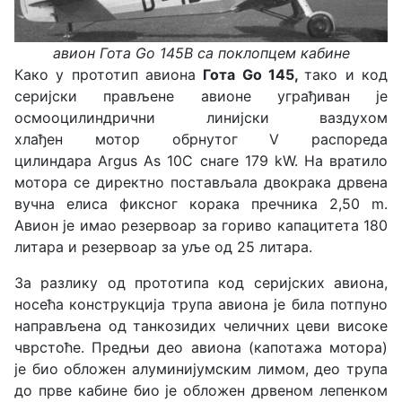
авион Гота Go 145B са поклопцем кабине
Како у прототип авиона
Гота Go 145,
тако и код
серијски прављене авионе уграђиван је
осмооцилиндрични линијски ваздухом
хлађен мотор обрнутог V распореда
цилиндара Argus As 10C снаге 179 kW. На вратило
мотора се директно постављала двокрака дрвена
вучна елиса фиксног корака пречника 2,50 m.
Авион је имао резервоар за гориво капацитета 180
литара и резервоар за уље од 25 литара.
За разлику од прототипа код серијских авиона,
носећа конструкција трупа авиона је била потпуно
направљена од танкозидих челичних цеви високе
чврстоће. Предњи део авиона (капотажа мотора)
је био обложен алуминијумским лимом, део трупа
до прве кабине био је обложен дрвеном лепенком