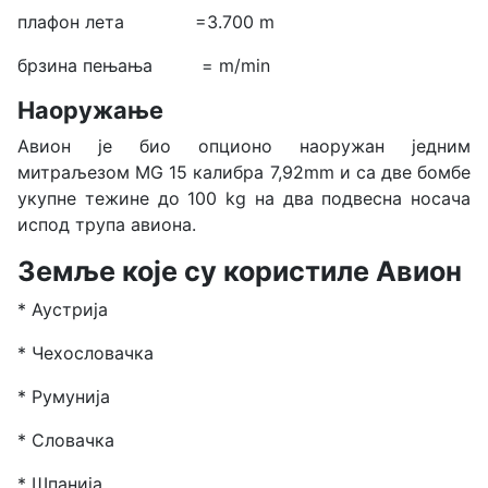
плафон лета =3.700 m
брзина пењања = m/min
Наоружање
Авион је био опционо наоружан једним
митраљезом MG
15 калибра 7,92mm и са две бомбе
укупне тежине до 100
kg на два подвесна носача
испод трупа авиона
.
Земље које су користиле Авион
* Аустрија
* Чехословачка
* Румунија
* Словачка
* Шпанија