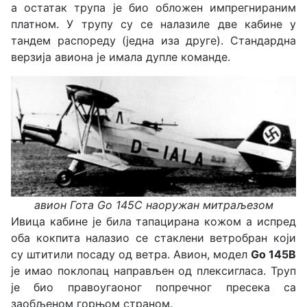
а остатак трупа је био обложен импрегнираним
платном. У трупу су се налазиле две кабине у
тандем распореду (једна иза друге). Стандардна
верзија авиона је имала дупле команде.
авион Гота Go 145C наоружан митраљезом
Ивица кабине је била тапацирана кожом а испред
оба кокпита налазио се стаклени ветробран који
су штитили посаду од ветра. Авион, модел
Go 145B
је имао поклопац направљен од плексигласа. Труп
је био правоугаоног попречног пресека са
заобљеном горњом страном.