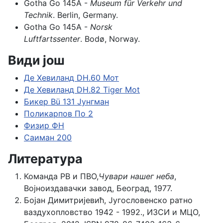
Gotha Go 145A -
Museum für Verkehr und
Technik
. Berlin, Germany.
Gotha Go 145A -
Norsk
Luftfartssenter
. Bodø, Norway.
Види још
Де Хевиланд DH.60 Мот
Де Хевиланд DH.82 Tiger Mot
Бикер Bü 131 Јунгман
Поликарпов По 2
Физир ФН
Саиман 200
Литература
Команда РВ и ПВО,
Чувари нашег неба
,
Војноиздавачки завод, Београд, 1977.
Бојан Димитријевић, Југословенско ратно
ваздухопловство 1942 - 1992., ИЗСИ и МЦО,