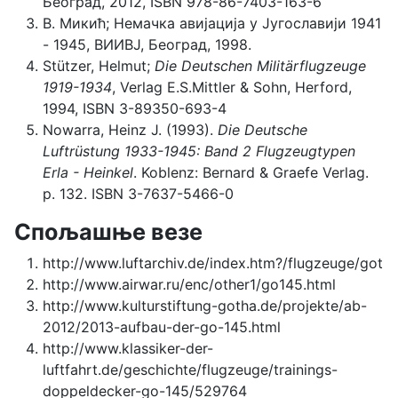
Београд, 2012, ISBN 978-86-7403-163-6
В. Микић; Немачка авијација у Југославији 1941
- 1945, ВИИВЈ, Београд, 1998.
Stützer, Helmut;
Die Deutschen Militärflugzeuge
1919-1934
, Verlag E.S.Mittler & Sohn, Herford,
1994, ISBN 3-89350-693-4
Nowarra, Heinz J. (1993).
Die Deutsche
Luftrüstung 1933-1945: Band 2 Flugzeugtypen
Erla - Heinkel
. Koblenz: Bernard & Graefe Verlag.
p. 132. ISBN 3-7637-5466-0
Спољашње везе
http://www.luftarchiv.de/index.htm?/flugzeuge/goth
http://www.airwar.ru/enc/other1/go145.html
http://www.kulturstiftung-gotha.de/projekte/ab-
2012/2013-aufbau-der-go-145.html
http://www.klassiker-der-
luftfahrt.de/geschichte/flugzeuge/trainings-
doppeldecker-go-145/529764