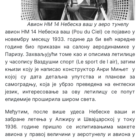
Авион HM 14 Небеска ваш у аеро тунелу
авион
HM 14 Небеска ваш (Pou du Ciel) се појавио у
новембру месецу 1933. године да би већ наредне
године био приказан на салону аеродинамике у
Паризу. Захваљујући томе као и описима летилице
у часопису Ваздушни спорт (Le sport de l air), затим
књизи коју је написао конструктор Анри Мињет у
којој су дата детаљна упутства и планови за
самоградњу, која је убрзо преведена на енглески
језик, интересовање за ову летилицу се попут
епидемије проширила широм света.
Међутим, после више удеса Небеске ваши и
забране летења у Алжиру и Швајцарској у току
1936. године пришло се испитивањима макете
авиона у правој величини у аеротунелу и авиона у