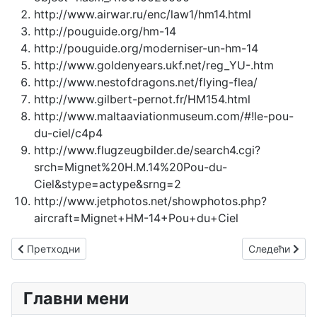
http://www.airwar.ru/enc/law1/hm14.html
http://pouguide.org/hm-14
http://pouguide.org/moderniser-un-hm-14
http://www.goldenyears.ukf.net/reg_YU-.htm
http://www.nestofdragons.net/flying-flea/
http://www.gilbert-pernot.fr/HM154.html
http://www.maltaaviationmuseum.com/#!le-pou-
du-ciel/c4p4
http://www.flugzeugbilder.de/search4.cgi?
srch=Mignet%20H.M.14%20Pou-du-
Ciel&stype=actype&srng=2
http://www.jetphotos.net/showphotos.php?
aircraft=Mignet+HM-14+Pou+du+Ciel
Претходни чланак: Утва 212
Следећи члан
Претходни
Следећи
Главни мени