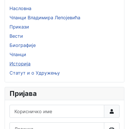
Насловна
Чланци Владимира Лепојевића
Прикази
Вести
Биографије
Чланци
Историја
Статут и о Удружењу
Пријава
Корисничко име
Лозинка