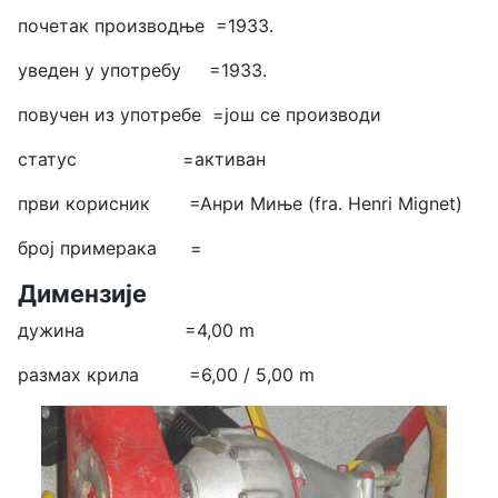
почетак производње =1933.
уведен у употребу =1933.
повучен из употребе =још се производи
статус =активан
први корисник =Анри Миње (fra. Henri Mignet)
број примерака =
Димензије
дужина =4,00 m
размах крила =6,00 / 5,00 m