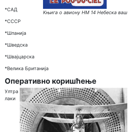
*САД
Књига о авиону HM 14 Небеска ваш
*СССР
*Шпанија
*Шведска
*Швајцарска
*Велика Британија
Оперативно коришћење
Ултра
лаки