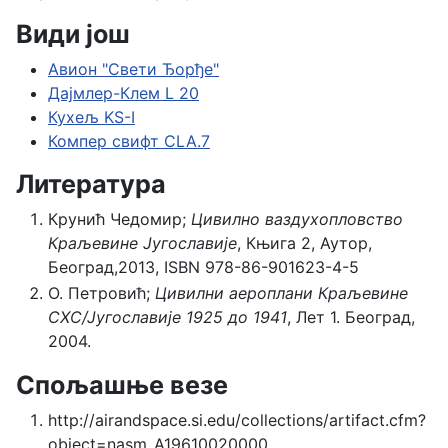
Види још
Авион "Свети Ђорђе"
Дајмлер-Клем L 20
Кухељ KS-I
Компер свифт CLA.7
Литература
Крунић Чедомир;
Цивилно ваздухопловство
Краљевине Југославије
, Књига 2, Аутор,
Београд,2013, ISBN 978-86-901623-4-5
О. Петровић;
Цивилни аероплани Краљевине
СХС/Југославије 1925 до 1941
, Лет 1. Београд,
2004.
Спољашње везе
http://airandspace.si.edu/collections/artifact.cfm?
object=nasm_A19610020000