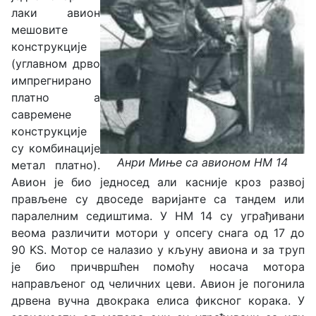
лаки авион
мешовите
конструкције
(углавном дрво
импрегнирано
платно а
савремене
конструкције
су комбинације
Анри Миње са авионом HM 14
метал платно).
Авион је био једносед али касније кроз развој
прављене су двоседе варијанте са тандем или
паралелним седиштима. У HM 14 су уграђивани
веома различити мотори у опсегу снага од 17 до
90 KS. Мотор се налазио у кљуну авиона и за труп
је био причвршћен помоћу носача мотора
направљеног од челичних цеви. Авион је погонила
дрвена вучна двокрака елиса фиксног корака. У