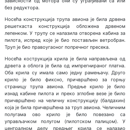
зависности од мотора они су уграђивани са или
без редуктора.
Носећа конструкција трупа авиона је била дрвена
решеткаста конструкција обложена дрвеном
лепенком. У трупу се налазила отворена кабина за
пилота, испред које је био постављен ветробран.
Труп је био правоугаоног попречног пресека.
Носећа кострукција крила је била направљена од
дрвета а облога је била од импрегнираног платна.
Оба крила су имала само једну рамењачу. Друго
крило је било фиксно, причвршћено за горњу
страницу трупа авиона. Предње крило је било
изнад кабине пилота и преко зглобне везе је било
причвршћено на челичну конструкцију (балдахин)
која је била причвршћена за труп авиона. Челичним
полугама ово крило је било повезано са
управљачком полугом (пилотском палицом). У
централном делу предњег крила се налазио