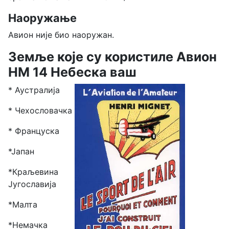
Наоружање
Авион није био наоружан.
Земље које су користиле Авион
HM 14 Небеска ваш
* Аустралија
* Чехословачка
* Француска
*Јапан
*Краљевина
Југославија
*Малта
*Немачка