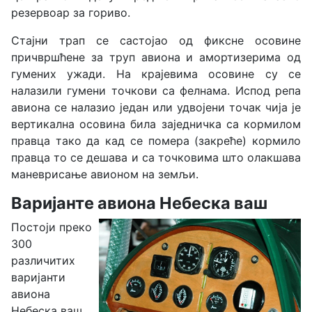
резервоар за гориво.
Стајни трап се састојао од фиксне осовине
причвршћене за труп авиона и амортизерима од
гумених ужади. На крајевима осовине су се
налазили гумени точкови са фелнама. Испод репа
авиона се налазио један или удвојени точак чија је
вертикална осовина била заједничка са кормилом
правца тако да кад се помера (закреће) кормило
правца то се дешава и са точковима што олакшава
маневрисање авионом на земљи.
Варијанте авиона Небеска ваш
Постоји преко
300
различитих
варијанти
авиона
Небеска ваш