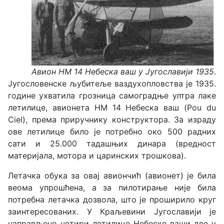
Авион HM 14 Небеска ваш у Југославији 1935.
Југословенске љубитеље ваздухопловства је 1935.
године ухватила грозница самоградње ултра лаке
летилице, авионета HM 14 Небеска ваш (Pou du
Ciel), према приручнику конструктора. За израду
ове летилице било је потребно око 500 радних
сати и 25.000 тадашњих динара (вредност
материјала, мотора и царинских трошкова).
Летачка обука за овај авиончић (авионет) је била
веома упрошћена, а за пилотирање није била
потребна летачка дозвола, што је проширило круг
заинтересованих. У Краљевини Југославији је
направљено четири летилице Небеске ваши две у