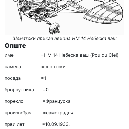
Шематски приказ авиона HM 14 Небеска ваш
Опште
име =HM 14 Небеска ваш (Pou du Ciel)
намена =спортски
посада =1
број путника =0
порекло =Француска
произвођач =самоградња
први лет =10.09.1933.