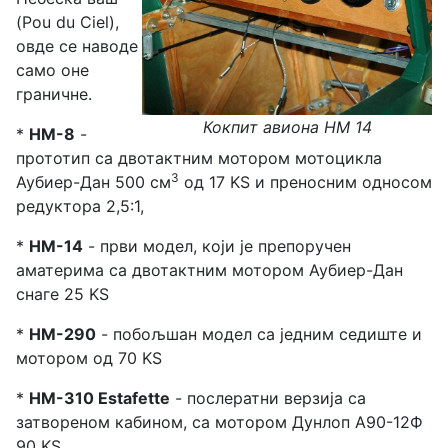
(Pou du Ciel),
овде се наводе
само оне
граничне.
Кокпит авиона HM 14
*
HM-8
-
прототип са двотактним мотором мотоцикла
3
Аубиер-Дан 500 см
од 17 KS и преносним односом
редуктора 2,5:1,
*
HM-14
- први модел, који је препоручен
аматерима са двотактним мотором Аубиер-Дан
снаге 25 KS
*
HM-290
- побољшан модел са једним седиште и
мотором од 70 KS
*
HM-310 Estafette
- послератни верзија са
затвореном кабином, са мотором Дунлоп А90-12Ф
90 KS.