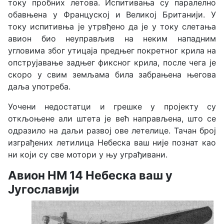
току пробних летова. Испитивања су паралелно
обавњена у Француској и Великој Британији. У
току испитивња је утрвђено да је у току слетања
авион био неуправљив на неким нападним
угловима због утицаја предњег покретног крила на
опструјавање задњег фиксног крила, после чега је
скоро у свим земљама била забрањена његова
даља употреба.
Уочени недостатци и грешке у пројекту су
откљоњене али штета је већ направљена, што се
одразило на даљи развој ове летелице.
Тачан број
изграђених летилица Небеска ваш није познат као
ни који су све мотори у њу уграђивани.
Авион HM 14 Небеска ваш у
Југославији