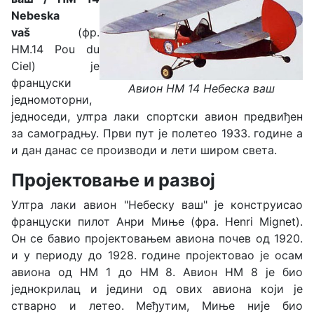
Nebeska
vaš
(фр.
HM.14
Pou du
Ciel)
је
француски
Авион HM 14 Небеска ваш
једномоторни,
једноседи, ултра лаки спортски авион предвиђен
за самоградњу. Први пут је полетео 1933. године а
и дан данас се производи и лети широм света.
Пројектовање и развој
Ултра лаки авион "Небеску ваш" је конструисао
француски пилот Анри Миње (фра. Henri Mignet).
Он се бавио пројектовањем авиона почев од 1920.
и у периоду до 1928. године пројектовао је осам
авиона од HM 1 до HM 8. Авион HM 8 је био
једнокрилац и једини од ових авиона који је
стварно и летео. Међутим, Миње није био