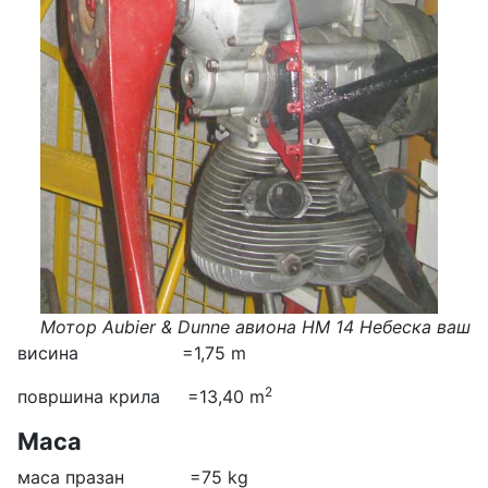
Мотор Aubier & Dunne авиона HM 14 Небеска ваш
висина =1,75 m
2
површина крила =13,40 m
Маса
маса празан =75 kg