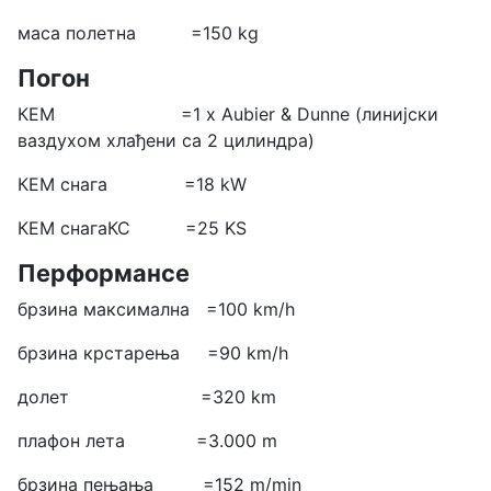
маса полетна =150 kg
Погон
КЕМ =1 x Aubier & Dunne (линијски
ваздухом хлађени са 2 цилиндра)
КЕМ снага =18 kW
КЕМ снагаКС =25 KS
Перформансе
брзина максимална =100 km/h
брзина крстарења =90 km/h
долет =320 km
плафон лета =3.000 m
брзина пењања =152 m/min