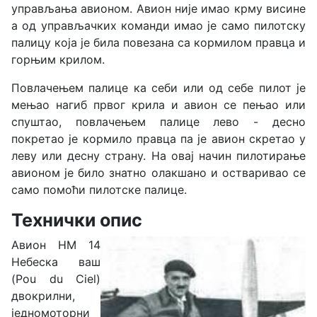
управљања авионом. Авион није имао крму висине
а од управљачких команди имао је само пилотску
палицу која је била повезана са кормилом правца и
горњим крилом.
Повлачењем палице ка себи или од себе пилот је
мењао нагиб првог крила и авион се пењао или
спуштао, повлачењем палице лево - десно
покретао је кормило правца па је авион скретао у
леву или десну страну. На овај начин пилотирање
авионом је било знатно олакшано и остваривао се
само помоћи пилотске палице.
Технички опис
Авион HM 14
Небеска ваш
(Pou du Ciel)
двокрилни,
једномоторни