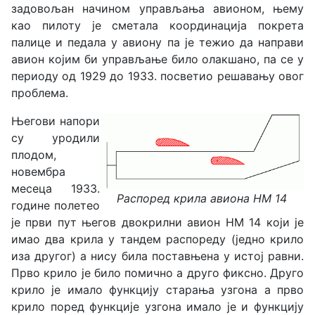
задовољан начином управљања авионом, њему
као пилоту је сметала координација покрета
палице и педала у авиону па је тежио да направи
авион којим би управљање било олакшано, па се у
периоду од 1929 до 1933. посветио решавању овог
проблема.
Његови напори
су уродили
плодом,
новембра
месеца 1933.
Распоред крила авиона HM 14
године полетео
је први пут његов двокрилни авион HM 14 који је
имао два крила у тандем распореду (једно крило
иза другог) а нису била поставњена у истој равни.
Прво крило је било помично а друго фиксно. Друго
крило је имало функцију старања узгона а прво
крило поред функције узгона имало је и функцију