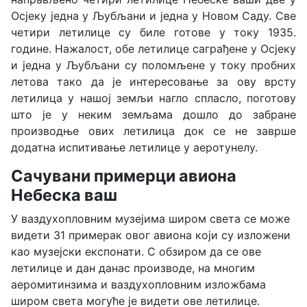
Осјеку једна у Љубљани и једна у Новом Саду. Све
четири летилице су биле готове у току 1935.
године. Нажалост, обе летилице саграђене у Осјеку
и једна у Љубљани су поломљене у току пробних
летова тако да је интересовање за ову врсту
летилица у нашој земљи нагло спласло, поготову
што је у неким земљама дошло до забране
производње ових летилица док се не заврше
додатна испитивање летилице у аеротунелу.
Сачувани примерци авиона
Небеска ваш
У ваздухопловним музејима широм света се може
видети 31 примерак овог авиона који су изложени
као музејски експонати. С обзиром да се ове
летилице и дан данас производе, на многим
аеромитинзима и ваздухопловним изложбама
широм света могуће је видети ове летилице.