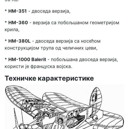
*
HM-351
- двоседа верзија,
*
HM-360
- верзија са побољшаном геометријом
крила,
*
HM-380L
- двоседа верзија са носећом
конструкцијом трупа од челичних цеви,
*
HM-1000 Balerit
- побољшана двоседа верзија,
користи је француска војска.
Техничке карактеристике