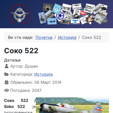
Ви сте овде:
Почетна
Историја
Соко 522
Соко 522
Детаљи
Аутор:
Душан
Категорија:
Историја
Објављено: 08 Март 2016
Погодака: 2047
Соко 522 /
Soko 522
је
југословенски