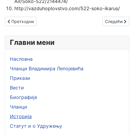
Air/Soko-522/2144474/
http://vazduhoplovstvo.com/522-soko-ikarus/
Претходни чланак: Икарус Аеро 2
Следећи члана
Претходни
Следећи
Главни мени
Насловна
Чланци Владимира Лепојевића
Прикази
Вести
Биографије
Чланци
Историја
Статут и о Удружењу