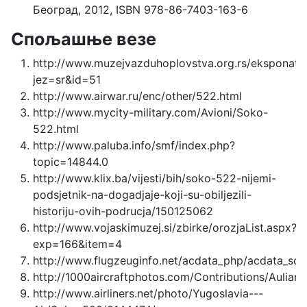
Београд, 2012, ISBN 978-86-7403-163-6
Спољашње везе
http://www.muzejvazduhoplovstva.org.rs/eksponati
jez=sr&id=51
http://www.airwar.ru/enc/other/522.html
http://www.mycity-military.com/Avioni/Soko-
522.html
http://www.paluba.info/smf/index.php?
topic=14844.0
http://www.klix.ba/vijesti/bih/soko-522-nijemi-
podsjetnik-na-dogadjaje-koji-su-obiljezili-
historiju-ovih-podrucja/150125062
http://www.vojaskimuzej.si/zbirke/orozjaList.aspx?
exp=166&item=4
http://www.flugzeuginfo.net/acdata_php/acdata_so
http://1000aircraftphotos.com/Contributions/Auliar
http://www.airliners.net/photo/Yugoslavia---