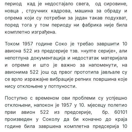
период кад је недостајало свега, од сировине,
новца , стручних кадрова, машина за обраду и
опрема који су потребни за један такав подухват,
поред тога у том периоду ни фабрика није била
комплетно изграђена.
Током 1957 године Соко је требао завршити 10
авиона 522 из предсерије тзв. »нулте серије», али
непотпуна документација и недостатак материјала
и опреме и што је важно за напоменути, на
авионима 522 још од првог прототипа јављале су
се врло изражајне вибрације репних површина које
нису отклоњене у потпуности.
Поступно с временом ови проблеми су успјешно
отклоњени, напокон је 1957 у 10. мјесецу полетио
први авион 522 из предсерије, бр. 60101
произведен у Соколу да би коначно до краја
године била завршена комплетна предсерија 10