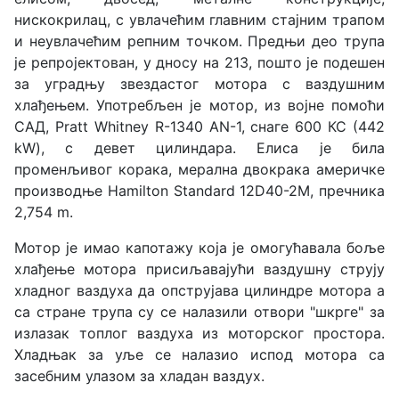
нискокрилац, с увлачећим главним стајним трапом
и неувлачећим репним точком. Предњи део трупа
је репројектован, у дносу на 213, пошто је подешен
за уградњу звездастог мотора с ваздушним
хлађењем. Употребљен је мотор, из војне помоћи
САД, Pratt Whitney R-1340 AN-1, снаге 600 КС (442
kW), с девет цилиндара. Елиса је била
променљивог корака, мерална двокрака америчке
производње Hamilton Standard 12D40-2M, пречника
2,754 m.
Мотор је имао капотажу која је омогућавала боље
хлађење мотора присиљавајући ваздушну струју
хладног ваздуха да опструјава цилиндре мотора а
са стране трупа су се налазили отвори "шкрге" за
излазак топлог ваздуха из моторског простора.
Хладњак за уље се налазио испод мотора са
засебним улазом за хладан ваздух.