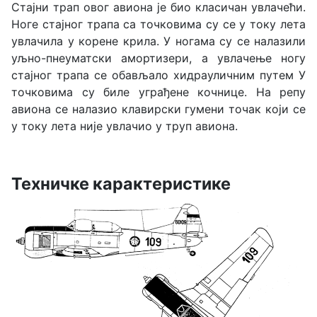
Стајни трап овог авиона је био класичан увлачећи.
Ноге стајног трапа са точковима су се у току лета
увлачила у корене крила. У ногама су се налазили
уљно-пнеуматски амортизери, а увлачење ногу
стајног трапа се обављало хидрауличним путем У
точковима су биле уграђене кочнице. На репу
авиона се налазио клавирски гумени точак који се
у току лета није увлачио у труп авиона.
Техничке карактеристике