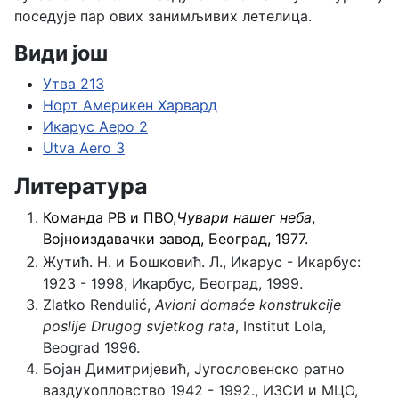
поседује пар ових занимљивих летелица.
Види још
Утва 213
Норт Америкен Харвард
Икарус Аеро 2
Utva Aero 3
Литература
Команда РВ и ПВО,
Чувари нашег неба
,
Војноиздавачки завод, Београд, 1977.
Жутић. Н. и Бошковић. Л., Икарус - Икарбус:
1923 - 1998, Икарбус, Београд, 1999.
Zlatko Rendulić,
Avioni domaće konstrukcije
poslije Drugog svjetkog rata
, Institut Lola,
Beograd 1996.
Бојан Димитријевић, Југословенско ратно
ваздухопловство 1942 - 1992., ИЗСИ и МЦО,