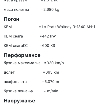
маса празан =2.012 kg
маса полетна =2.680 kg
Погон
КЕМ =1 x Pratt Whitney R-1340 AN-1
КЕМ снага =442 kW
КЕМ снагаКС =600 KS
Перформансе
брзина максимална =330 km/h
долет =665 km
плафон лета =5.070 m
брзина пењања = m/min
Наоружање