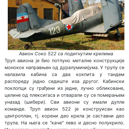
Авион Соко 522 са подигнутим крилима
Труп авиона је био потпуно металне конструкције
монокок направњен од дуралуминијума. У трупу се
налазила кабина са два кокпита у тандем
распореду једно седиште иза другог. Кабински
поклопци су грађени из једне, лучно обликоване,
целине од плексигаса и отварали су се померањем
уназад (шибери). Сви авиони су имали дупле
команде. Труп авион 522 је конструисан као
центроплан, тј. корени део крила је саставни део
трупа. На њега се "каче" лево и десно полукрило.