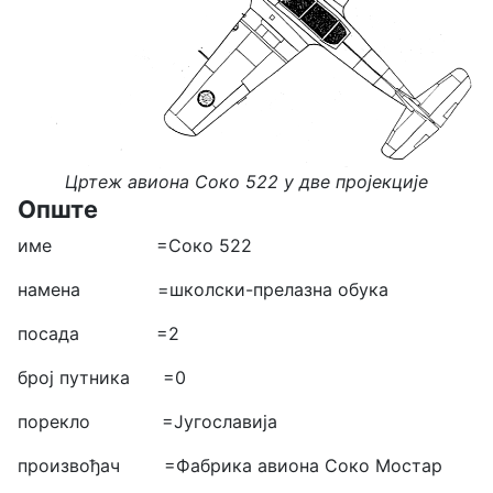
Цртеж авиона Соко 522 у две пројекције
Опште
име =Соко 522
намена =школски-прелазна обука
посада =2
број путника =0
порекло =Југославија
произвођач =Фабрика авиона Соко Мостар