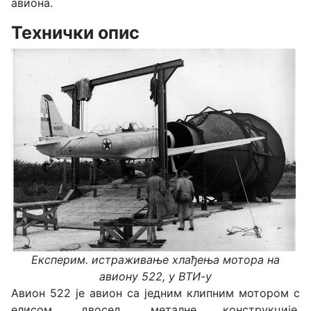
авиона.
Технички опис
Експерим. истраживање хлађења мотора на
авиону 522, у ВТИ-у
Авион 522 је авион са једним клипним мотором с
елисом, двосед, металне конструкције,