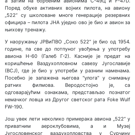
а затим на борбеним авионима С-49Ц и F-47D.
Поред обуке активних војних пилота, на авиону
„522“ су школоване многе генерације резервних
официра – пилота ЈНА уједно ово је био и авион за
њихову тренажу.
У наоружању ЈРВиПВО „Соко 522“ је био од 1954.
године, па све до потпуног увођења у употребу
авиона Н-60 (Галеб Г-2). Касније је предат на
коришћење Ваздухопловном савезу Југославије
(ВСЈ), где је био у употреби у разним наменама.
Посебно је запажена његова "улога" у снимању
ратних филмова. Веродостојно је, са
одговарајућим ознакама, представљао познатог
немачког ловца из Другог светског рата Foke Wulf
FW-190.
Још увек лети неколико примерака авиона „522“ у
приватним аероклубовима, а и Музеј
Југословенског ваздухопловства у Сурчину