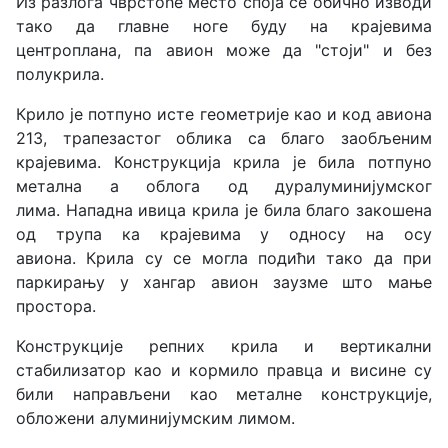
Из разлога чврстоће место споја се обично изводи
тако да главне ноге буду на крајевима
центроплана, па авион може да "стоји" и без
полукрила.
Крило је потпуно исте геометрије као и код авиона
213,
трапезастог облика са благо заобљеним
крајевима
. Конструкција крила је била потпуно
метална а облога од дуралуминијумског
лима.
Нападна ивица крила је била благо закошена
од трупа ка крајевима у односу на осу
авиона.
Крила су се могла подићи тако да при
паркирању у хангар авион заузме што мање
простора.
Конструкције репних крила и вертикални
стабилизатор као и кормило правца и висине су
били направљени као металне конструкције,
обложени алуминијумским лимом.