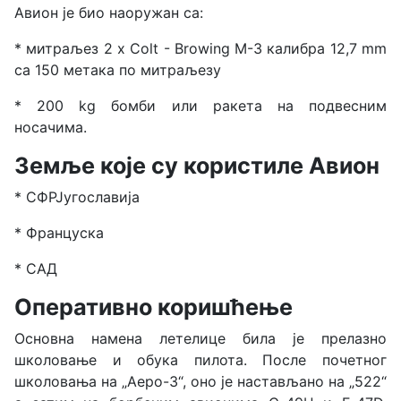
Авион је био наоружан са:
* митраљез 2 х Colt - Browing M-3 калибра 12,7 mm
са 150 метака по митраљезу
* 200
kg бомби или ракета на подвесним
носачима.
Земље које су користиле Авион
* СФРЈугославија
* Француска
* САД
Оперативно коришћење
Основна намена летелице била је прелазно
школовање и обука пилота. После почетног
школовања на „Аеро-3“, оно је настављано на „522“