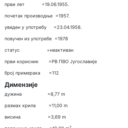
први лет =19.06.1955.
почетак производње =1957.
уведен у употребу =23.04.1958.
повучен из употребе =1978
статус =неактиван
први корисник =РВ ПВО Југославије
број примерака =112
Димензије
дужина =8,77 m
размах крила =11,00 m
висина =3,69 m
2