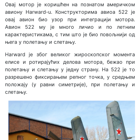
Овај мотор је коришћен на познатом америчком
авиону Harward-u. Конструкторима авиоа 522 је
овај авион био узор при интеграцији мотора.
Авион 522 му је много личио и по летним
карактеристикама, с тим што је био повољнији од
њега у полетању и слетању.
Harward је због великог жироскопског момента
елисе и ротирајућих делова мотора, бежао при
полетању и слетању у једну страну. На 522 је то
разрешено фиксирањем репног точка, у средњем
положају (у равни симетрије), при полетању и
слетању.