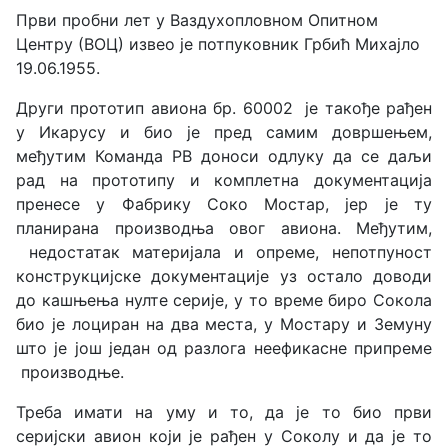
Први пробни лет у Ваздухопловном Опитном
Центру (ВОЦ) извео је потпуковник Грбић Михајло
19.06.1955.
Други прототип авиона бр. 60002 је такође рађен
у Икарусу и био је пред самим довршењем,
међутим Команда РВ доноси одлуку да се даљи
рад на прототипу и комплетна документација
пренесе у Фабрику Соко Мостар, јер је ту
планирана производња овог авиона. Међутим,
недостатак материјала и опреме, непотпуност
конструкцијске документације уз остало доводи
до кашњења нулте серије, у то време биро Сокола
био је лоциран на два места, у Мостару и Земуну
што је још један од разлога неефикасне припреме
производње.
Треба имати на уму и то, да је то био први
серијски авион који је рађен у Соколу и да је то