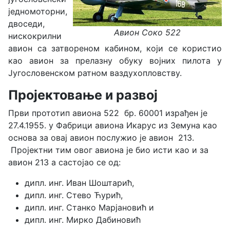
једномоторни,
двоседи,
Авион Соко 522
нискокрилни
авион са затвореном кабином, који се користио
као авион за прелазну обуку војних пилота у
Југословенском ратном ваздухопловству.
Пројектовање и развој
Први прототип авиона 522 бр. 60001 израђен је
27.4.1955. у Фабрици авиона Икарус из Земуна као
основа за овај авион послужио је авион 213.
Пројектни тим овог авиона је био исти као и за
авион 213 а састојао се од:
дипл. инг. Иван Шоштарић,
дипл. инг. Стево Ћурић,
дипл. инг. Станко Марјановић и
дипл. инг. Мирко Дабиновић