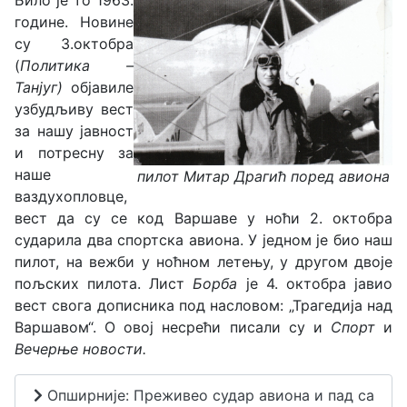
Било је то 1963.
године. Новине
су 3.октобра
(
Политика –
Танјуг)
објавиле
узбудљиву вест
за нашу јавност
и потресну за
наше
пилот Митар Драгић поред авиона
ваздухопловце,
вест да су се код Варшаве у ноћи 2. октобра
сударила два спортска авиона. У једном је био наш
пилот, на вежби у ноћном летењу, у другом двоје
пољских пилота. Лист
Борба
је 4. октобра јавио
вест свога дописника под насловом: „Трагедија над
Варшавом“. О овој несрећи писали су и
Спорт
и
Вечерње новости.
Опширније: Преживео судар авиона и пад са