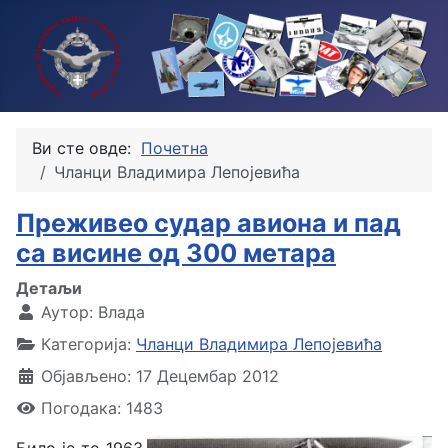
Ви сте овде:
Почетна
Чланци Владимира Лепојевића
Преживео судар авиона и пад
са висине од 300 метара
Детаљи
Аутор:
Влада
Категорија:
Чланци Владимира Лепојевића
Објављено: 17 Децембар 2012
Погодака: 1483