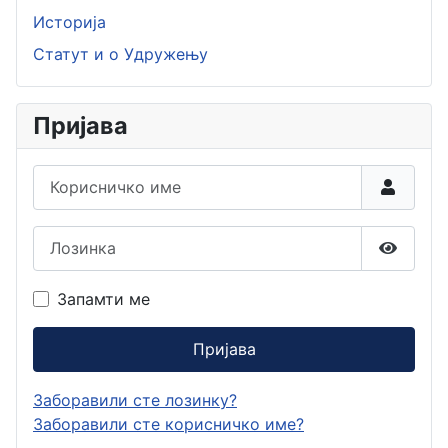
Историја
Статут и о Удружењу
Пријава
Корисничко име
Лозинка
Прикаж
Запамти ме
Пријава
Заборавили сте лозинку?
Заборавили сте корисничко име?