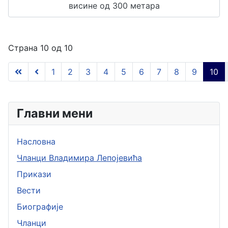
висине од 300 метара
Страна 10 од 10
1
2
3
4
5
6
7
8
9
10
Главни мени
Насловна
Чланци Владимира Лепојевића
Прикази
Вести
Биографије
Чланци