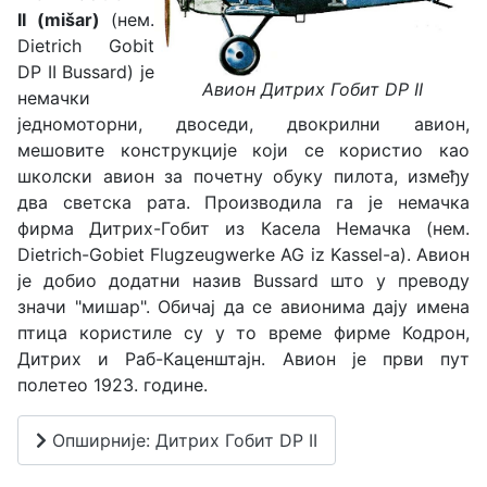
II
(mišar)
(нем.
Diеtrich Gobit
DP II Bussard) је
Авион Дитрих Гобит DP II
немачки
једномоторни, двоседи, двокрилни авион,
мешовите конструкције који се користио као
школски авион за почетну обуку пилота, између
два светска рата. Производила га је немачка
фирма Дитрих-Гобит из Касела Немачка (нем.
Dietrich-Gobiet Flugzeugwerke AG iz Kassel-a). Авион
је добио додатни назив Bussard што у преводу
значи "мишар". Обичај да се авионима дају имена
птица користиле су у то време фирме Кодрон,
Дитрих и Раб-Каценштајн. Авион је први пут
полетео 1923. године.
Опширније: Дитрих Гобит DP II