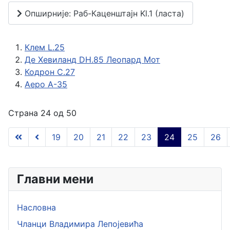
Опширније: Раб-Каценштајн Kl.1 (ласта)
Клем L.25
Де Хевиланд DH.85 Леопард Мот
Кодрон C.27
Аеро A-35
Страна 24 од 50
19
20
21
22
23
24
25
26
Главни мени
Насловна
Чланци Владимира Лепојевића