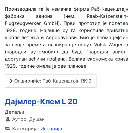
Производила га је немачка фирма Раб-Каценштајн
фабрика авиона (нем. Raab-Katzenstein-
Flugzeugwerken GmbH). Први прототип је полетео
1928. године. Највише су га користиле приватне
школе летења и Аероклубови. Био је веома јефтин
за своје време а планиран је попут Volsk Wagen-a
(народни аутомобил) да буде "народни авион"
доступан већини грађана. Велика економска криза
1929. године омела је ове планове.
Опширније: Раб-Каценштајн RK-9
Дајмлер-Клем L 20
Детаљи
Аутор:
Душан
Категорија:
Историја