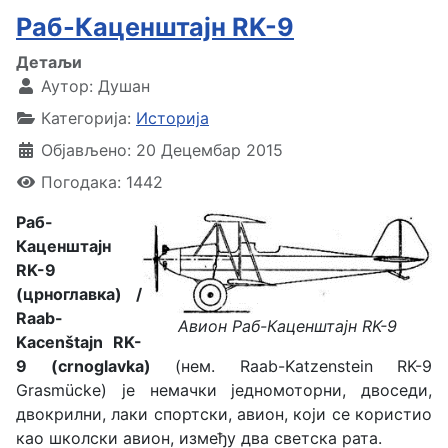
Раб-Каценштајн RK-9
Детаљи
Аутор:
Душан
Категорија:
Историја
Објављено: 20 Децембар 2015
Погодака: 1442
Раб-
Каценштајн
RK-9
(црноглавка) /
Raab-
Авион Раб-Каценштајн RK-9
Kacenštajn RK-
9 (crnoglavka)
(нем. Raab-Katzenstein RK-9
Grasmücke) је немачки једномоторни, двоседи,
двокрилни, лаки спортски, авион, који се користио
као школски авион, између два светска рата.