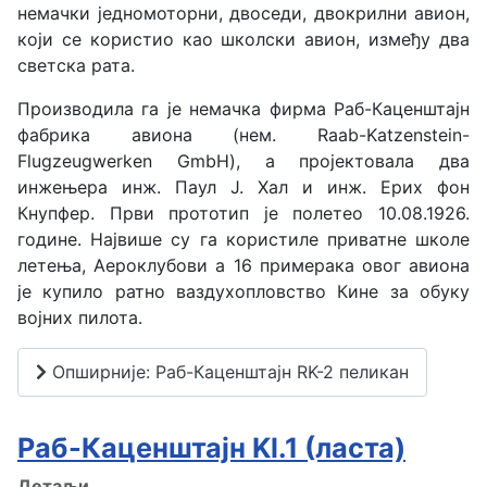
немачки једномоторни, двоседи, двокрилни авион,
који се користио као школски авион, између два
светска рата.
Производила га је немачка фирма Раб-Каценштајн
фабрика авиона (нем. Raab-Katzenstein-
Flugzeugwerken GmbH), a пројектовала два
инжењера инж. Паул Ј. Хал и инж. Ерих фон
Кнупфер. Први прототип је полетео 10.08.1926.
године. Највише су га користиле приватне школе
летења, Аероклубови а 16 примерака овог авиона
је купило ратно ваздухопловство Кине за обуку
војних пилота.
Опширније: Раб-Каценштајн RK-2 пеликан
Раб-Каценштајн Kl.1 (ласта)
Детаљи