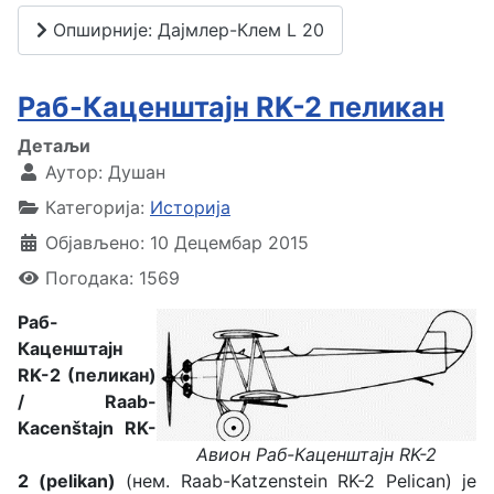
Опширније: Дајмлер-Клем L 20
Раб-Каценштајн RK-2 пеликан
Детаљи
Аутор:
Душан
Категорија:
Историја
Објављено: 10 Децембар 2015
Погодака: 1569
Раб-
Каценштајн
RK-2 (пеликан)
/ Raab-
Kacenštajn
RK-
Авион Раб-Каценштајн RK-2
2
(pelikan)
(нем. Raab-Katzenstein RK-2 Pelican) је