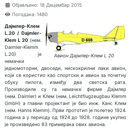
Објављено: 18 Децембар 2015
Погодака: 1480
Дајмлер-Клем
L.20 / Dajmler-
Klem L 20
(нем.
Daimler-Klemm
L.20) је
Авион Дајмлер-Клем L 20
немачки
једномоторни, двоседи, нискокрилни лаки авион,
који се користио као спортски и авион за почетну
обуку пилота, између два светска рата.
Производиле су га немачке фирме Дајмлер
(нем. Daimler) и Клем (нем. Leichtflugzeugbau Klemm
GmbH) а главни пројектант је био инж. Ханс Клем
(нем. Hanns Klemm). Први прототип је полетео 1924.
година а у периоду од 1924 до 1928. године укупно
је произведено 83 примерака ових авиона.