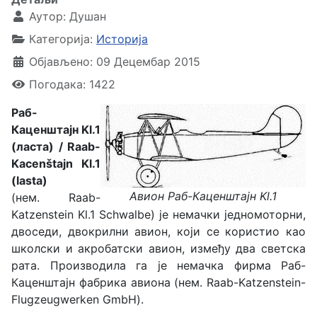
Аутор:
Душан
Категорија:
Историја
Објављено: 09 Децембар 2015
Погодака: 1422
Раб-
Каценштајн Kl.1
(ласта) / Raab-
Kacenštajn Kl.1
(lasta)
Авион Раб-Каценштајн Kl.1
(нем.
Raab-
Katzenstein Kl.1 Schwalbe
) је немачки једномоторни,
двоседи, двокрилни авион, који се користио као
школски и акробатски авион, између два светска
рата. Производила га је немачка фирма Раб-
Каценштајн фабрика авиона (нем. Raab-Katzenstein-
Flugzeugwerken GmbH).