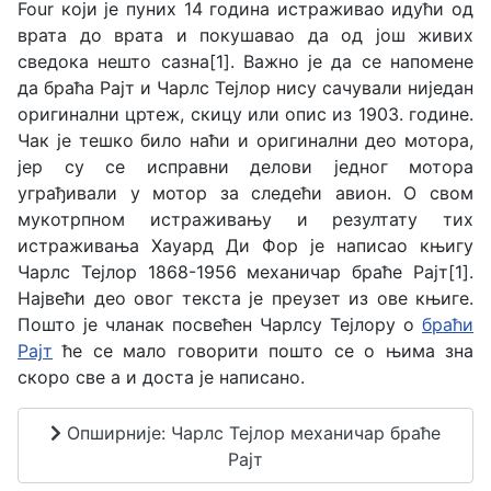
Four који је пуних 14 година истраживао идући од
врата до врата и покушавао да од још живих
сведока нешто сазна
[1]
. Важно је да се напомене
да браћа Рајт и Чарлс Тејлор нису сачували ниједан
оригинални цртеж, скицу или опис из 1903. године.
Чак је тешко било наћи и оригинални део мотора,
јер су се исправни делови једног мотора
уграђивали у мотор за следећи авион. О свом
мукотрпном истраживању и резултату тих
истраживања Хауард Ди Фор је написао књигу
Чарлс Тејлор 1868-1956 механичар браће Рајт
[1]
.
Највећи део овог текста је преузет из ове књиге.
Пошто је чланак посвећен Чарлсу Тејлору о
браћи
Рајт
ће се мало говорити пошто се о њима зна
скоро све а и доста је написано.
Опширније: Чарлс Тејлор механичар браће
Рајт