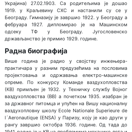
Украјина) 27.02.1903. Са родитељима је дошао
1919. у Краљевину СХС и настанили су се у
Београду. Гимназију је завршио 1922. у Београду а
фебруара 1927. дипломирао је на Машинском
одсеку ТФ у Београду. Југословенско
држављанство је примио 1929. године.
Радна биографија
Више година је радио у својству инжењера-
практичара у разним предузећима на пословима
пројектовања и одржавања електро-машинске
опреме. По конкурсу Команде ваздухопловства
(КВ) примљен је 1932. у Техничку службу Војног
ваздухопловства (ВВ) а почетком 1935. изабран је
за државног питомца и упућен на Вишу националну
ваздухопловну школу Ecole Nationale Superieure de
l´Aeronautique (ENSA) у Паризу, коју је као други у
рангу завршио октобра 1936. године. Од тада до
1941. радио је у КВ на проблемима механике лета и