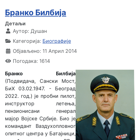
Бранко Билбија
Детаљи
Аутор:
Душан
Категорија:
Биографије
Објављено: 11 Април 2014
Погодака: 1614
Бранко Билбија
(Подвидача, Сански Мост,
БиХ 03.02.1947. - Београд
2022. год.) је пробни пилот,
инструктор летења,
пензионисани генерал
мајор Војске Србије. Био је
командант Ваздухопловног
опитног центра у Батајници,