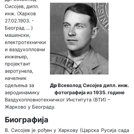
Сисојев, дипл.
инж. (Харков
27.02.1903. -
Београд ... )
машински,
електротехнички
и ваздухопловни
инжењер,
пројектант
аеротунела,
начелник
одељења за
Др
Всеволод Сисојев дипл. инж.
аеродинамику
фотографија из 1935. године
Ваздухопловнотехничког Института (ВТИ) –
Жарково у Београду.
Биографија
В. Сисојев је рођен у Харкову (Царска Русија сада