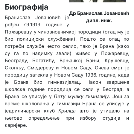
Биографија
Др Бранислав Јовановић
Бранислав Јовановић је
дипл. инж.
рођен 7.9.1919. године у
Пожаревцу у чиновновничкој породици (отац му је
био полицијски службеник). Пошто се отац по
потреби службе често селио, тако је Брана (како
су га по надимку звали) живео у Пожаревцу,
Београду, Богатићу, Врњачкој Бањи, Крушевцу,
Скопљу, Смедереву и Новом Саду, Очева смрт је
породицу затекла у Новом Саду 1936. године, када
је Брана био гимназијалац. Након завршене
школске године породица се сели у Београд, а
Брана се уписује у
Пету мушку гимназију
. Још за
време школовања у гимназији Брана се уписује у
једриличарски клуб
Крилца
што је утицало на
његово опредељење при избору студија и
каријере.