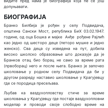
видите пред нама је биографија која ће се још
допуњавати.
БИОГРАФИЈА
Бранко Билбија је рођен у селу Подвидача,
општина Сански Мост, република БиХ 03.02.1947.
године, од оца Бошка и мајке Анђе рођене Рајлић
као једно од шесторо деце (петоро мушке и једно
женско). Сва деца су изведена на пут, добила
високо школско образовање што доказује да је
Бранков отац био борац не само за време рата
(првоборац) него и после њега. Бранко је започео
школовање у родном селу Подвидача да би у
другом разреду наставио школовање у Крагујевцу
где се породица пресељава.
Љубав ка ваздухопловству стиче за време
школовања у Крагујевцу где постаје ваздухопловни
моделар и проводи своје слободно време на