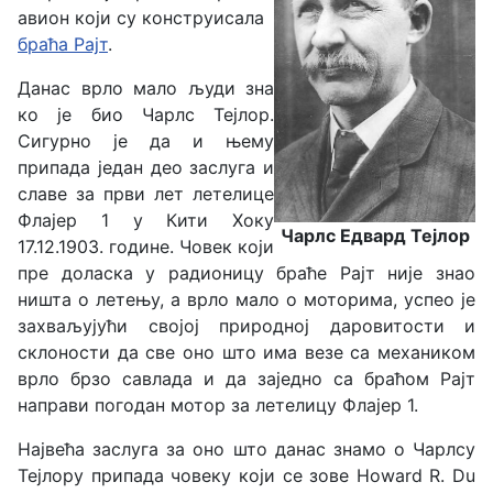
авион који су конструисала
браћа Рајт
.
Данас врло мало људи зна
ко је био Чарлс Тејлор.
Сигурно је да и њему
припада један део заслуга и
славе за први лет летелице
Флајер 1 у Кити Хоку
Чарлс Едвард Тејлор
17.12.1903. године. Човек који
пре доласка у радионицу браће Рајт није знао
ништа о летењу, а врло мало о моторима, успео је
захваљујући својој природној даровитости и
склоности да све оно што има везе са механиком
врло брзо савлада и да заједно са браћом Рајт
направи погодан мотор за летелицу Флајер 1.
Највећа заслуга за оно што данас знамо о Чарлсу
Тејлору припада човеку који се зове Howard R. Du