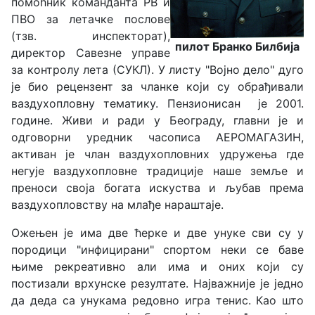
помоћник команданта РВ и
ПВО за летачке послове
(тзв. инспекторат),
пилот Бранко Билбија
директор Савезне управе
за контролу лета (СУКЛ). У листу "Војно дело" дуго
је био рецензент за чланке који су обрађивали
ваздухопловну тематику. Пензионисан је 2001.
године. Живи и ради у Београду, главни је и
одговорни уредник часописа АЕРОМАГАЗИН,
активан је члан ваздухопловних удружења где
негује ваздухопловне традиције наше земље и
преноси своја богата искуства и љубав према
ваздухопловству на млађе нараштаје.
Ожењен је има две ћерке и две унуке сви су у
породици "инфицирани" спортом неки се баве
њиме рекреативно али има и оних који су
постизали врхунске резултате. Најважније је једно
да деда са унукама редовно игра тенис. Као што