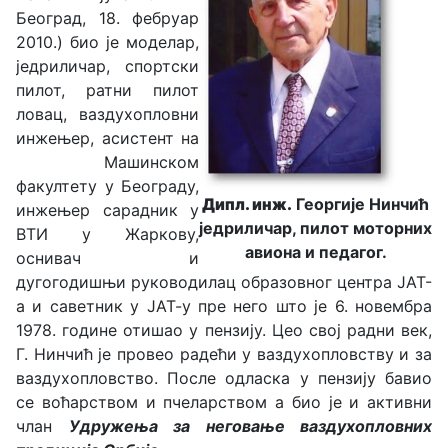
Београд, 18. фебруар
2010.) био jе моделар,
једриличар, спортски
пилот, ратни пилот
ловац, ваздухопловни
инжењер, асистент на
Машинском
факултету у Београду,
Дипл. инж.
Георгије Нинчић
инжењер сарадник у
једриличар, пилот моторних
ВТИ у Жаркову,
авиона и педагог.
оснивач и
дугогодишњи руководилац образовног центра ЈАТ-
а и саветник у ЈАТ-у пре него што је 6. новембра
1978. године отишао у пензију. Цео свој радни век,
Г. Нинчић је провео радећи у ваздухопловству и за
ваздухопловство. После одласка у пензију бавио
се воћарством и пчеларством а био је и активни
члан
Удружења за неговање ваздухопловних