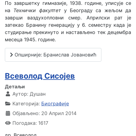
По завршетку гимназије, 1938. године, уписује се
на
Технички факултет
у Београду са жељом да
заврши ваздухопловни смер. Априлски рат је
затекао Бранину генерацију у 6. семестру када је
студирање прекинуто и настављено тек децембра
месеца 1945. године.
Опширније: Бранислав Јовановић
Всеволод Сисојев
Детаљи
Аутор:
Душан
Категорија:
Биографије
Објављено: 20 Април 2014
Погодака: 1617
др. Всеволод