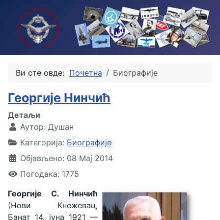
Ви сте овде:
Почетна
Биографије
Георгије Нинчић
Детаљи
Аутор:
Душан
Категорија:
Биографије
Објављено: 08 Мај 2014
Погодака: 1775
Георгије С. Нинчић
(Нови Кнежевац,
Банат 14. јуна 1921 —