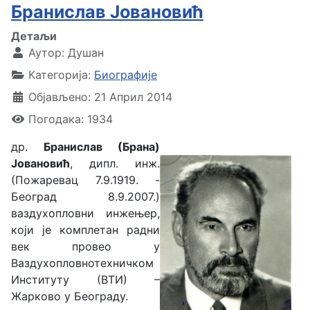
Бранислав Јовановић
Детаљи
Аутор:
Душан
Категорија:
Биографије
Објављено: 21 Април 2014
Погодака: 1934
др.
Бранислав (Брана)
Јовановић
, дипл. инж.
(Пожаревац 7.9.1919. -
Београд 8.9.2007.)
ваздухопловни инжењер,
који је комплетан радни
век провео у
Ваздухопловнотехничком
Институту (ВТИ) –
Жарково у Београду.