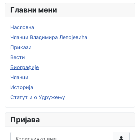
Главни мени
Насловна
Чланци Владимира Лепојевића
Прикази
Вести
Биографије
Чланци
Историја
Статут и о Удружењу
Пријава
Корисничко име