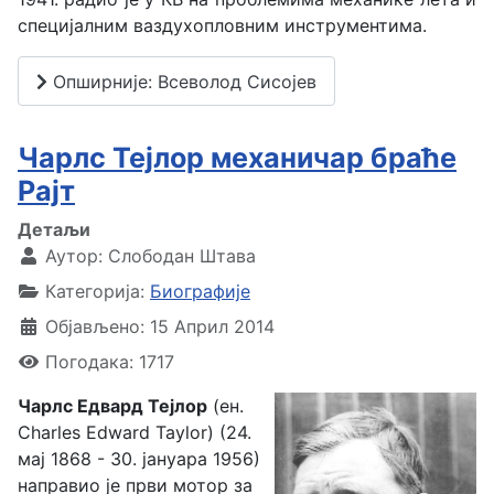
специјалним ваздухопловним инструментима.
Опширније: Всеволод Сисојев
Чарлс Тејлор механичар браће
Рајт
Детаљи
Аутор:
Слободан Штава
Категорија:
Биографије
Објављено: 15 Април 2014
Погодака: 1717
Чарлс Едвард Тејлор
(ен.
Charles Edward Taylor) (24.
мај 1868 - 30. јануара 1956)
направио је први мотор за