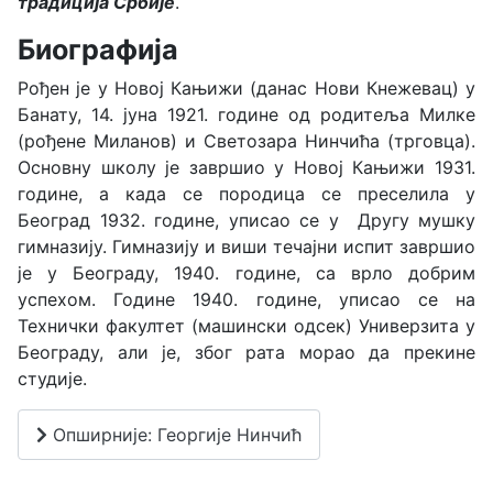
традиција Србије
.
Биографија
Рођен је у Новој Кањижи (данас Нови Кнежевац) у
Банату, 14. јуна 1921. године од родитеља Милке
(рођене Миланов) и Светозара Нинчића (трговца).
Основну школу је завршио у Новој Кањижи 1931.
године, а када се породица се преселила у
Београд 1932. године, уписао се у Другу мушку
гимназију. Гимназију и виши течајни испит завршио
је у Београду, 1940. године, са врло добрим
успехом. Године 1940. године, уписао се на
Технички факултет (машински одсек) Универзита у
Београду, али је, због рата морао да прекине
студије.
Опширније: Георгије Нинчић