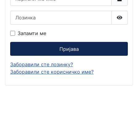
Лозинка
Прикаж
Запамти ме
Пријава
Заборавили сте лозинку?
Заборавили сте корисничко име?