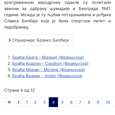
крагујевачком аеродрому одакле су полетали
авиони за одбрану шумадије и Београда 1941.
године. Можда је ту љубав потхрањивала и рођака
Славка Билбија која је била спортски пилот и
падобранац.
Опширније: Бранко Билбија
Браћа Бреге - Breguet (Француска)
Браћа Кодрон - Caudron (Француска)
Браћа Моран - Morane (Француска)
Браћа Воазен - Voisin (Француска)
Страна 4 од 12
1
2
3
4
5
6
7
8
9
10